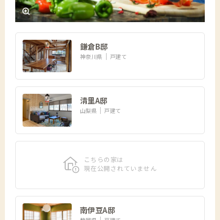
鎌倉B邸
神奈川県
戸建て
清里A邸
山梨県
戸建て
こちらの家は
現在公開されていません
南伊豆A邸
静岡県
戸建て