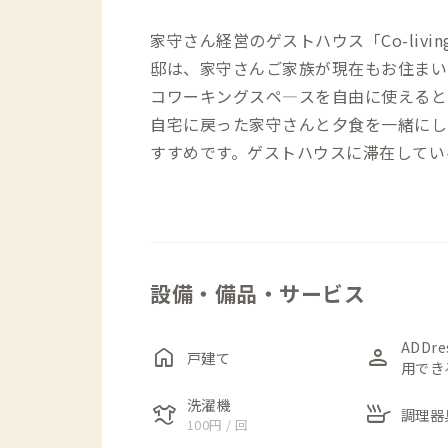
家守さん経営のゲストハウス「Co-living
邸は、家守さんご家族が現在もお住まい
コワーキングスペ―スを自由に使えると
自宅に戻った家守さんと夕食を一緒にし
すすめです。ゲストハウスに滞在してい
うです。
2024年現在、フルリノベーションして
感を求める方にもご満足いただけること
設備・備品・サービス
こだわりを感じる、センスの良いインテ
個室は2つ、どちらも定員2名。2部屋
可能です。ファミリーで、グループで、
ADDr
home
person
戸建て
用でき
きますね。
洗濯機
laundry
skillet
調理器
100円 / 回
家のある参道には、飲食店が豊富にあり