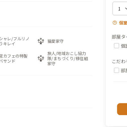
個
部屋タ
シャレ/フルリノ
person_play
猫愛家守
りキレイ
個
旅人/地域おこし協力
営カフェの特製
person_play
隊/まちづくり/移住組
こだわ
バサンド
家守
部