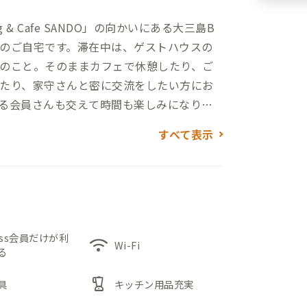
 & Cafe SANDO」の向かいにある大三島B
のご自宅です。滞在中は、ゲストハウスの
のこと。そのままカフェで休憩したり、ご
たり、家守さんと密に交流をしたい方にお
る会員さんも交えて時間も楽しみになりそ
すべて表示
1年ほどのため、新品交換済の水回りは清潔
と思います。
リアが置かれた共有スペース。
同時予約ができますので、最大4名での滞在が
時にはお1人で、とその時々で使い分けもで
ess会員だけが利
wifi
Wi-Fi
る
blender
具
キッチン用品充実
ます。地元の方の利用も多く、地域の方と