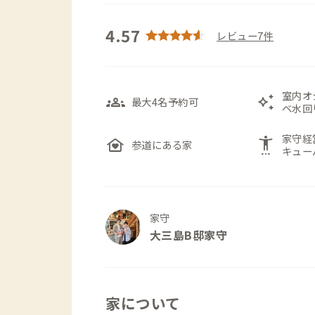
4.57
レビュー7件
室内オ
groups_3
auto_awesome
最大4名予約可
ベ水回
家守経
family_home
settings_accessibility
参道にある家
キュー
家守
大三島B邸家守
家について