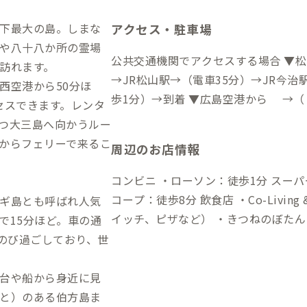
下最大の島。しまな
アクセス・駐車場
や八十八か所の霊場
公共交通機関でアクセスする場合 ▼
訪れます。
→JR松山駅→（電車35分）→JR今
西空港から50分ほ
歩1分）→到着 ▼広島空港から →（
セスできます。レンタ
面行きバス50分）→大三島BS→（バ
つ大三島へ向かうルー
到着 自動車でアクセスする場合 ▼松山空港から →（一般道1時間）→今治IC
からフェリーで来るこ
周辺のお店情報
→（西瀬戸自動車道/しまなみ海道40分
▼広島空港から →（高速道55分）→大三
コンビニ ・ローソン：徒歩1分 スーパー ・大三島ショッパーズ：徒歩5分 ・A
山空港、広島駅周辺にてトヨタレンタ
コープ：徒歩8分 飲食店 ・Co-Living & Cafe SANDO：徒歩1分（ホットサンド
ギ島とも呼ばれ人気
カー会社が各社あります。お車での移
イッチ、ピザなど） ・きつねのぼたん
で15分ほど。車の通
さい。
徒歩1分（和食） ・大漁：徒歩1分（
びのび過ごしており、世
レストラン） ・大鳥居：徒歩10分（
歩5分（地ビール） ・大三島みんなの
台や船から身近に見
内飲食店は不定休・臨時休業となるこ
と）のある伯方島ま