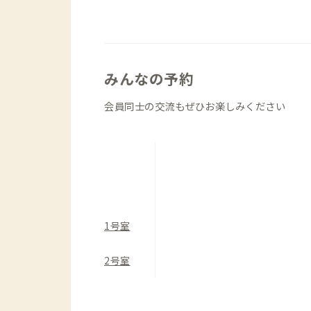
交流したい方にもうれしい通りです。営
ければさらに安心です。
翌朝は参道まで徒歩1分、1200年以上
みんなの予約
じゃ）へ参拝を。樹齢2600年のご神
スノキの木立や、源義経など一度は聞い
会員同士の交流もぜひお楽しみください
具が多数奉納されている宝物館など、歴
になれることうけあいです。
1号室
2号室