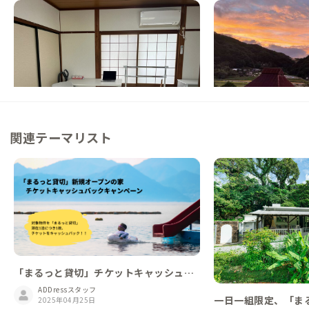
松江B邸
庄原A邸
島根県
ゲストハウス
広島県
戸建て
【乃木駅徒歩2分】松江城と宍道湖の景色を
【運が良ければ雲海も
楽しめる家守自身がリノベした家
る築100年の家
この家からの距離 35km
この家からの距離 63km
関連テーマリスト
「まるっと貸切」チケットキャッシュバ
ックキャンペーン対象の家
ADDressスタッフ
一日一組限定、「ま
2025年04月25日