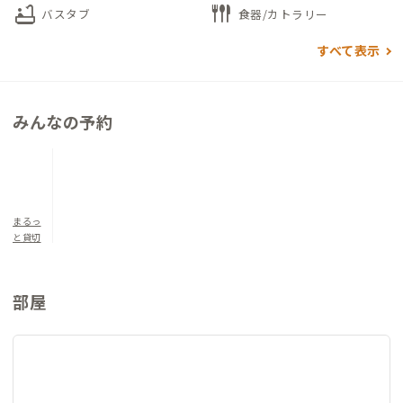
bathtub
flatware
バスタブ
食器/カトラリー
すべて表示
みんなの予約
まるっ
と貸切
部屋