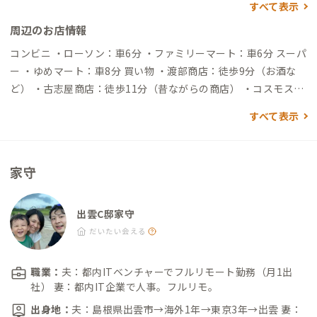
すべて表示
着
周辺のお店情報
コンビニ ・ローソン：車6分 ・ファミリーマート：車6分 スーパ
ー ・ゆめマート：車8分 買い物 ・渡部商店：徒歩9分（お酒な
ど） ・古志屋商店：徒歩11分（昔ながらの商店） ・コスモス神
門店：車6分（ドラッグストア） 飲食店 ・あおぞら食堂：徒歩1
すべて表示
4分（定食） ・やぎさんカフェ：車4分（軽食やスイーツ） ・パ
ステル：車9分（モーニングのある喫茶店） 温泉 ・出雲平成温
泉：車5分
家守
出雲C邸家守
だいたい会える
職業：
夫：都内ITベンチャーでフルリモート勤務（月1出
社） 妻：都内IT企業で人事。フルリモ。
出身地：
夫：島根県出雲市→海外1年→東京3年→出雲 妻：