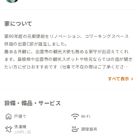
家について
築90年超の元郵便局をリノベーション、コワーキングスペース
併設の出雲C邸が誕生しました。
趣ある外観に、出雲市の観光大使も務める家守が出迎えてくれ
ます。島根県や出雲市の観光スポットや地元ならではの話が聞き
たい方にぜひおすすめです（仕事で不在の際はご了承くださ
い）。
すべて表示
共有スペースは落ち着く和室、個室はベッドのある洋室。家守
がコワーキングスペースで仕事をしていることが多いので、一緒
設備・備品・サービス
に作業したい方はそちらもご利用ください。
home
wifi
戸建て
Wi-Fi
晴れた夜には満天の星空が見える出雲C邸。BBQコンロの貸し出
洗濯機
laundry
skillet
しもありますので、オン・オフどちらも満喫できそうです。
調理器具
200円 / 回