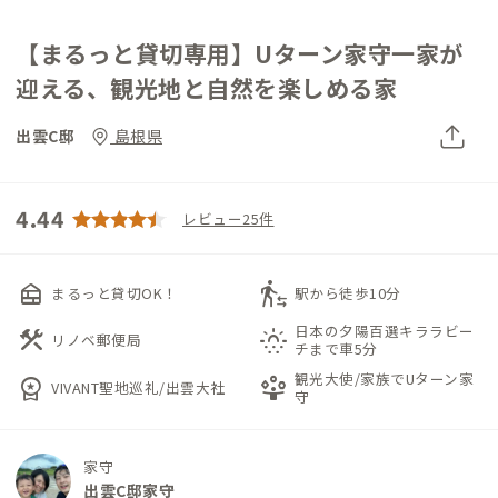
【まるっと貸切専用】Uターン家守一家が
迎える、観光地と自然を楽しめる家
出雲C邸
島根県
4.44
レビュー25件
nest_multi_room
transfer_within_a_station
まるっと貸切OK！
駅から徒歩10分
日本の夕陽百選キララビー
construction
sunny_snowing
リノベ郵便局
チまで車5分
観光大使/家族でUターン家
workspace_premium
person_play
VIVANT聖地巡礼/出雲大社
守
家守
出雲C邸家守