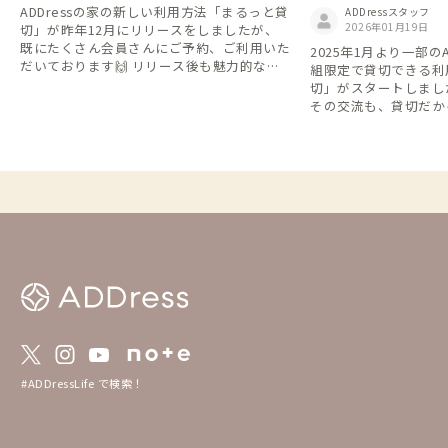
家
ADDressの家の新しい利用方法「まるっと貸
ADDressスタッフ
2026年01月19日
切」が昨年12月にリリースをしましたが、
既にたくさん会員さんにご予約、ご利用いた
2025年1月より一部の
だいております🙌 リリース後も魅力的な新
組限定で貸切できる利
規物件が続々とオープンしており、 より多
切」がスタートしました。 シェア
くの会員さんに「まるっと貸切」での滞在を
その交流も、貸切だか
楽しんでいただくために 新規オープン物件
な時間も。 旅や暮ら
を対象とした「チケットキャッシュバックキ
て、自由に選べるようにな
ャンペーン」を実施いたします。 この機会
利用して他の会員さん
にぜひ利用いただけたら嬉しいです。 =====
や交流を楽しむもよし
=============== 🎉キャンペーン内容🎉 ==
族と気兼ねなくゆった
================== 対象： 5月31日まで
し、シーンや気分に合った
に予約申請をした対象物件の「まるっと貸
feをこれからも楽し
切」の予約 ※上記までに予約申請したもの
いです。 ▼予約方法 「まるっと貸切」は通
は6月以降滞在のご予約も対象になります。
常の予約方法とは異な
キャッシュバックについて： 滞在後7営業日
を必ずご確認の上、ご
以内に、対象物件の滞在1泊につき1枚、ご
https://addresslove.n
利用中のアカウントにチケットを付与しま
65aa4b4702b8018b268
す。 ※申請手続は不要、自動的にチケット
約状況カレンダー まる
が付与されます。 -----------------------------------
のまるっと貸切全物件
--------------- ▼予約方法 「まるっと貸切」
っています。 https://do
#ADDressLife で検索！
は通常の予約方法とは異なります。 以下の
eadsheets/d/1gGpN
説明を必ずご確認の上、ご予約をお願いしま
0RYGr7Ovh7BGP3fQTi
す。 https://addresslove.notion.site/ADDr
53432#gid=15557534
ess-165aa4b4702b8018b268ce03614a8488