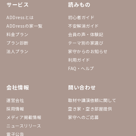
サービス
読みもの
▼予約状況カレンダー (まるっと貸切 Ver.) 2
4週先までのまるっと貸切対象物件の空き状
況が一覧で確認できるカレンダーです。 htt
ADDressとは
初心者ガイド
ps://docs.google.com/spreadsheets/d/1g
ADDressの家一覧
不安解消ガイド
GpN9uErfP84T7ov6CWaMa0RYGr7Ovh7BG
P3fQTi3bY/edit?gid=1555753432#gid=1555
料金プラン
会員の声・体験記
753432
プラン診断
テーマ別の家選び
法人プラン
家守からのお知らせ
利用ガイド
FAQ・ヘルプ
会社情報
問い合わせ
運営会社
取材や講演依頼に関して
採用情報
空き家・空き部屋提供
メディア掲載情報
家守へのご応募
ニュースリリース
電子公告