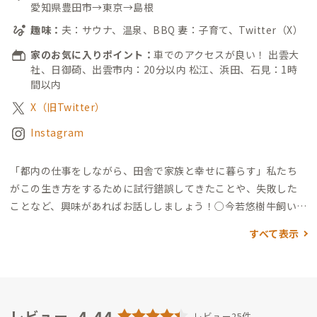
愛知県豊田市→東京→島根
趣味：
夫：サウナ、温泉、BBQ 妻：子育て、Twitter（X）
家のお気に入りポイント：
車でのアクセスが良い！ 出雲大
社、日御碕、出雲市内：20分以内 松江、浜田、石見：1時
間以内
X（旧Twitter）
Instagram
「都内の仕事をしながら、田舎で家族と幸せに暮らす」
私たち
がこの生き方をするために試行錯誤してきたことや、失敗した
ことなど、興味があればお話ししましょう！
○今若悠樹
牛飼いの
息子として出雲で生まれ育ち、名古屋2年、海外1年、東京3年を
すべて表示
経て、子育てを機に出雲にUターンしました。
出雲観光大使で
す。王道の観光スポットから知られざる場所まで語らせてくださ
い 笑
趣味はサウナ、温泉、BBQ。
都内ITベンチャーでBizDevと
してフルリモート（月1上京）で働いています。
○今若真衣
愛知
県のトヨタ帝国で生まれ育ち、旦那との出会いを機に東京3年を
4.44
レビュー
レビュー25件