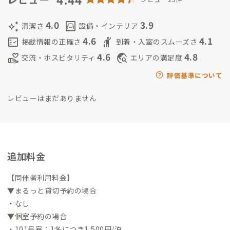
経て出雲にIターン。
趣味は、子育て、Twitter(X)、マンガ、ゲ
ーム。
都内ITコンサル企業で人事としてフルリモートで働いて
4.0
3.9
auto_awesome
living
清潔さ
設備・インテリア
います。
○子供
令和4年生まれ。好奇心旺盛なわんぱくボーイで
4.6
4.1
fact_check
hail
掲載情報の正確さ
到着・入室のスムーズさ
す。
車と滑り台で遊ぶのが大好き！
4.6
4.8
volunteer_activism
travel_explore
交流・ホスピタリティ
エリアの満足度
評価基準について
レビューはまだありません
追加料金
【同伴者利用料金】
▼まるっと貸切予約の場合
・なし
▼個室予約の場合
・101号室：1名につき1,500円/泊