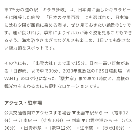
車で5分の道の駅「キララ多岐」は、日本海に面したキララビー
チに隣接した施設。「日本の夕陽百選」にも選ばれた、日本海
に沈む夕陽が茜色に染める海は、ぜひ見ておきたい絶景の1つで
す。運が良ければ、季節によりイルカが泳ぐ姿を見ることもでき
るそう。海水浴やさまざまなグルメも楽しめ、1日いても飽きな
い魅力的なスポットです。
その他にも、「出雲大社」まで車で15分、日本一高い灯台があ
る「日御碕」まで車で30分、2023年夏放送のTBS日曜劇場「VI
VANT」のロケ地になった「櫻井家」まで車で1時間と、島根の
観光地をまわるのにも便利なロケーションです。
アクセス・駐車場
公共交通機関でアクセスする場合 ▼出雲市駅から → （電車12
分）→ 江南駅 → （徒歩10分）→ 到着 ▼出雲空港から → （バス
30分）→ 出雲市駅 →（電車12分）→ 江南駅 → （徒歩10分）→
到着 自動車でアクセスする場合 ▼出雲IC → （一般道5分）→ 到