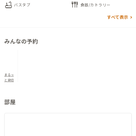
bathtub
flatware
バスタブ
食器/カトラリー
すべて表示
みんなの予約
まるっ
と貸切
部屋