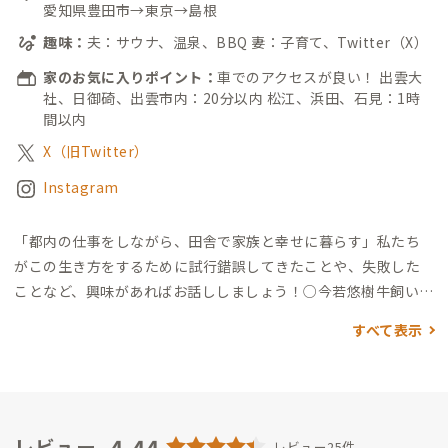
愛知県豊田市→東京→島根
趣味：
夫：サウナ、温泉、BBQ 妻：子育て、Twitter（X）
家のお気に入りポイント：
車でのアクセスが良い！ 出雲大
社、日御碕、出雲市内：20分以内 松江、浜田、石見：1時
間以内
X（旧Twitter）
Instagram
「都内の仕事をしながら、田舎で家族と幸せに暮らす」
私たち
がこの生き方をするために試行錯誤してきたことや、失敗した
ことなど、興味があればお話ししましょう！
○今若悠樹
牛飼いの
息子として出雲で生まれ育ち、名古屋2年、海外1年、東京3年を
すべて表示
経て、子育てを機に出雲にUターンしました。
出雲観光大使で
す。王道の観光スポットから知られざる場所まで語らせてくださ
い 笑
趣味はサウナ、温泉、BBQ。
都内ITベンチャーでBizDevと
してフルリモート（月1上京）で働いています。
○今若真衣
愛知
県のトヨタ帝国で生まれ育ち、旦那との出会いを機に東京3年を
4.44
レビュー
レビュー25件