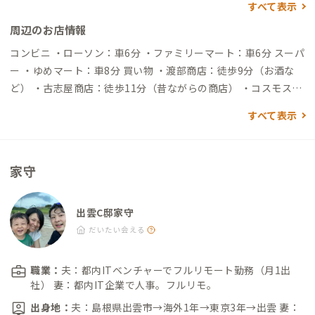
すべて表示
着
周辺のお店情報
コンビニ ・ローソン：車6分 ・ファミリーマート：車6分 スーパ
ー ・ゆめマート：車8分 買い物 ・渡部商店：徒歩9分（お酒な
ど） ・古志屋商店：徒歩11分（昔ながらの商店） ・コスモス神
門店：車6分（ドラッグストア） 飲食店 ・あおぞら食堂：徒歩1
すべて表示
4分（定食） ・やぎさんカフェ：車4分（軽食やスイーツ） ・パ
ステル：車9分（モーニングのある喫茶店） 温泉 ・出雲平成温
泉：車5分
家守
出雲C邸家守
だいたい会える
職業：
夫：都内ITベンチャーでフルリモート勤務（月1出
社） 妻：都内IT企業で人事。フルリモ。
出身地：
夫：島根県出雲市→海外1年→東京3年→出雲 妻：