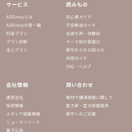
サービス
読みもの
▼予約状況カレンダー (ま
4週先までのまるっと
況が一覧で確認できるカ
ADDressとは
初心者ガイド
ps://docs.google.co
ADDressの家一覧
不安解消ガイド
GpN9uErfP84T7ov6C
P3fQTi3bY/edit?gid=
料金プラン
会員の声・体験記
753432
プラン診断
テーマ別の家選び
法人プラン
家守からのお知らせ
利用ガイド
FAQ・ヘルプ
会社情報
問い合わせ
運営会社
取材や講演依頼に関して
採用情報
空き家・空き部屋提供
メディア掲載情報
家守へのご応募
ニュースリリース
電子公告