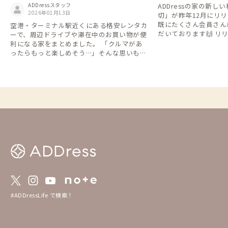
で周遊」が便利！移動費を抑える格安レ
ADDressの家の新
ADDressスタッフ
ンタカー特集🚗
2026年01月13日
切」が昨年12月にリ
既にたくさん会員さん
空港・ターミナル駅近くにある格安レンタカ
だいております🙌 リリース後も魅力的な新
ーで、周辺ドライブや滞在中のお買い物が便
規物件が続々とオープ
利になる家をまとめました。 「クルマがあ
くの会員さんに「まる
ったらもっと楽しめそう…」そんな思いも、
楽しんでいただくため
格安レンタカーなら1日2,200円(税込)・1週
を対象とした「チケッ
間7,700円(税込)などとリーズナブルに利用
ャンペーン」を実施い
できます👌 ※一部の店舗・近隣のADDress
にぜひ利用いただけたら嬉し
の家を抜粋しています。詳しくは各レンタカ
===============
ー会社のHPをご確認ください ※情報は2025
===============
年4月時点のものになります
に予約申請をした対象
切」の予約 ※上記ま
は6月以降滞在のご予
キャッシュバックにつ
以内に、対象物件の滞
利用中のアカウントに
す。 ※申請手続は不
が付与されます。 -----------------------------------
---------------
#ADDressLife で検索！
は通常の予約方法とは
説明を必ずご確認の上
す。 https://addresslo
ess-165aa4b4702b80