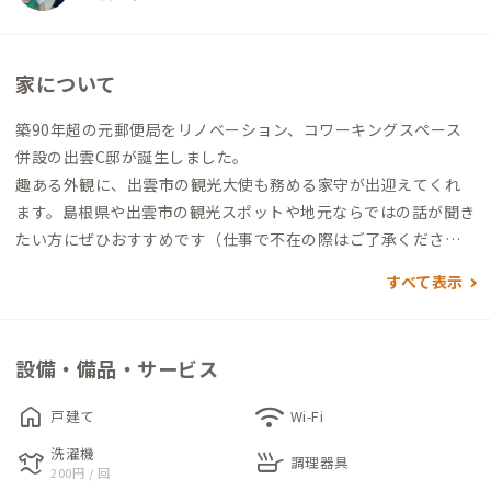
家について
築90年超の元郵便局をリノベーション、コワーキングスペース
併設の出雲C邸が誕生しました。
趣ある外観に、出雲市の観光大使も務める家守が出迎えてくれ
ます。島根県や出雲市の観光スポットや地元ならではの話が聞き
たい方にぜひおすすめです（仕事で不在の際はご了承くださ
い）。
すべて表示
共有スペースは落ち着く和室、個室はベッドのある洋室。家守
がコワーキングスペースで仕事をしていることが多いので、一緒
設備・備品・サービス
に作業したい方はそちらもご利用ください。
home
wifi
戸建て
Wi-Fi
晴れた夜には満天の星空が見える出雲C邸。BBQコンロの貸し出
洗濯機
laundry
skillet
しもありますので、オン・オフどちらも満喫できそうです。
調理器具
200円 / 回