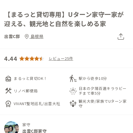
【まるっと貸切専用】Uターン家守一家が
迎える、観光地と自然を楽しめる家
出雲C邸
島根県
4.44
レビュー25件
nest_multi_room
transfer_within_a_station
まるっと貸切OK！
駅から徒歩10分
日本の夕陽百選キララビー
construction
sunny_snowing
リノベ郵便局
チまで車5分
観光大使/家族でUターン家
workspace_premium
person_play
VIVANT聖地巡礼/出雲大社
守
家守
出雲C邸家守