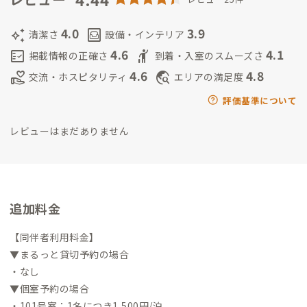
経て出雲にIターン。
趣味は、子育て、Twitter(X)、マンガ、ゲ
ーム。
都内ITコンサル企業で人事としてフルリモートで働いて
4.0
3.9
auto_awesome
living
清潔さ
設備・インテリア
います。
○子供
令和4年生まれ。好奇心旺盛なわんぱくボーイで
4.6
4.1
fact_check
hail
掲載情報の正確さ
到着・入室のスムーズさ
す。
車と滑り台で遊ぶのが大好き！
4.6
4.8
volunteer_activism
travel_explore
交流・ホスピタリティ
エリアの満足度
評価基準について
レビューはまだありません
追加料金
【同伴者利用料金】
▼まるっと貸切予約の場合
・なし
▼個室予約の場合
・101号室：1名につき1,500円/泊