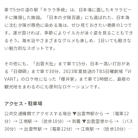
車で5分の道の駅「キララ多岐」は、日本海に面したキララビー
チに隣接した施設。「日本の夕陽百選」にも選ばれた、日本海
に沈む夕陽が茜色に染める海は、ぜひ見ておきたい絶景の1つで
す。運が良ければ、季節によりイルカが泳ぐ姿を見ることもでき
るそう。海水浴やさまざまなグルメも楽しめ、1日いても飽きな
い魅力的なスポットです。
その他にも、「出雲大社」まで車で15分、日本一高い灯台があ
る「日御碕」まで車で30分、2023年夏放送のTBS日曜劇場「VI
VANT」のロケ地になった「櫻井家」まで車で1時間と、島根の
観光地をまわるのにも便利なロケーションです。
アクセス・駐車場
公共交通機関でアクセスする場合 ▼出雲市駅から → （電車12
分）→ 江南駅 → （徒歩10分）→ 到着 ▼出雲空港から → （バス
30分）→ 出雲市駅 →（電車12分）→ 江南駅 → （徒歩10分）→
到着 自動車でアクセスする場合 ▼出雲IC → （一般道5分）→ 到