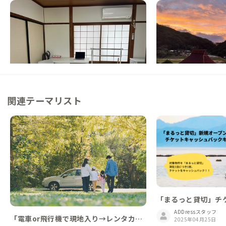
松江B邸
庄原A邸
島根県
ゲストハウス
広島県
戸建て
【乃木駅徒歩2分】松江城と宍道湖の景色を
【運が良ければ雲海も
楽しめる家守自身がリノベした家
る築100年の家
この家からの距離 35km
この家からの距離 63km
関連テーマリスト
「まるっと貸切」チ
ックキャンペーン対
ADDressスタッフ
「電車or飛行機で現地入り→レンタカー
2025年04月25日