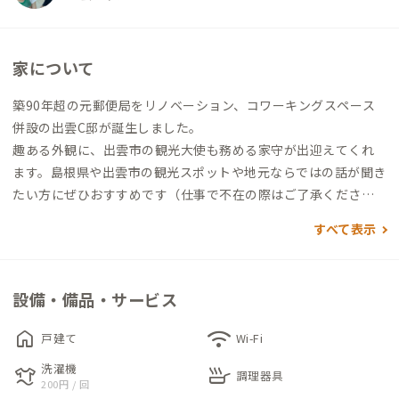
家について
築90年超の元郵便局をリノベーション、コワーキングスペース
併設の出雲C邸が誕生しました。
趣ある外観に、出雲市の観光大使も務める家守が出迎えてくれ
ます。島根県や出雲市の観光スポットや地元ならではの話が聞き
たい方にぜひおすすめです（仕事で不在の際はご了承くださ
い）。
すべて表示
共有スペースは落ち着く和室、個室はベッドのある洋室。家守
がコワーキングスペースで仕事をしていることが多いので、一緒
設備・備品・サービス
に作業したい方はそちらもご利用ください。
home
wifi
戸建て
Wi-Fi
晴れた夜には満天の星空が見える出雲C邸。BBQコンロの貸し出
洗濯機
laundry
skillet
しもありますので、オン・オフどちらも満喫できそうです。
調理器具
200円 / 回