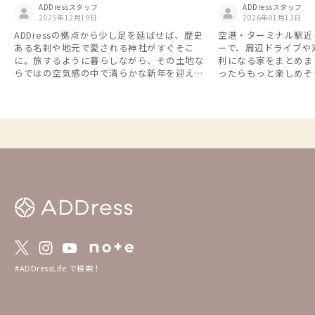
の氏神様への挨拶から🎠
で周遊」が便利！移
ADDressスタッフ
ADDressスタッフ
2025年12月19日
ンタカー特集🚗
2026年01月13日
ADDressの拠点から少し足を延ばせば、歴史
空港・ターミナル駅近
ある名刹や地元で愛される神社がすぐそこ
ーで、周辺ドライブや
に。旅するように暮らしながら、その土地な
利になる家をまとめま
らではの空気感の中で清らかな新年を迎えま
ったらもっと楽しめそ
せんか。
格安レンタカーなら1日2
間7,700円(税込)な
できます👌 ※一部の店舗・近隣のADDress
の家を抜粋しています
ー会社のHPをご確認く
年4月時点のものにな
#ADDressLife で検索！