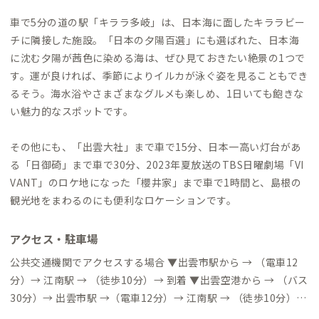
車で5分の道の駅「キララ多岐」は、日本海に面したキララビー
チに隣接した施設。「日本の夕陽百選」にも選ばれた、日本海
に沈む夕陽が茜色に染める海は、ぜひ見ておきたい絶景の1つで
す。運が良ければ、季節によりイルカが泳ぐ姿を見ることもでき
るそう。海水浴やさまざまなグルメも楽しめ、1日いても飽きな
い魅力的なスポットです。
その他にも、「出雲大社」まで車で15分、日本一高い灯台があ
る「日御碕」まで車で30分、2023年夏放送のTBS日曜劇場「VI
VANT」のロケ地になった「櫻井家」まで車で1時間と、島根の
観光地をまわるのにも便利なロケーションです。
アクセス・駐車場
公共交通機関でアクセスする場合 ▼出雲市駅から → （電車12
分）→ 江南駅 → （徒歩10分）→ 到着 ▼出雲空港から → （バス
30分）→ 出雲市駅 →（電車12分）→ 江南駅 → （徒歩10分）→
到着 自動車でアクセスする場合 ▼出雲IC → （一般道5分）→ 到