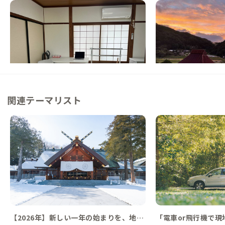
松江B邸
庄原A邸
島根県
ゲストハウス
広島県
戸建て
【乃木駅徒歩2分】松江城と宍道湖の景色を
【運が良ければ雲海も
楽しめる家守自身がリノベした家
る築100年の家
この家からの距離 35km
この家からの距離 63km
関連テーマリスト
【2026年】新しい一年の始まりを、地域
「電車or飛行機で