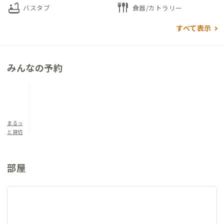
bathtub
flatware
バスタブ
食器/カトラリー
すべて表示
みんなの予約
まるっ
と貸切
部屋