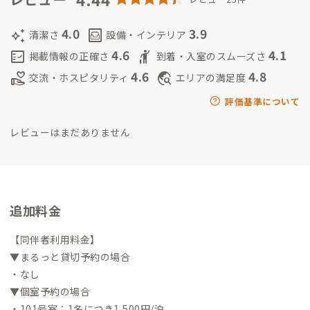
経て出雲にIターン。
趣味は、子育て、Twitter(X)、マンガ、ゲ
ーム。
都内ITコンサル企業で人事としてフルリモートで働いて
4.0
3.9
auto_awesome
living
清潔さ
設備・インテリア
います。
○子供
令和4年生まれ。好奇心旺盛なわんぱくボーイで
4.6
4.1
fact_check
hail
掲載情報の正確さ
到着・入室のスムーズさ
す。
車と滑り台で遊ぶのが大好き！
4.6
4.8
volunteer_activism
travel_explore
交流・ホスピタリティ
エリアの満足度
評価基準について
レビューはまだありません
追加料金
【同伴者利用料金】
▼まるっと貸切予約の場合
・なし
▼個室予約の場合
・101号室：1名につき1,500円/泊