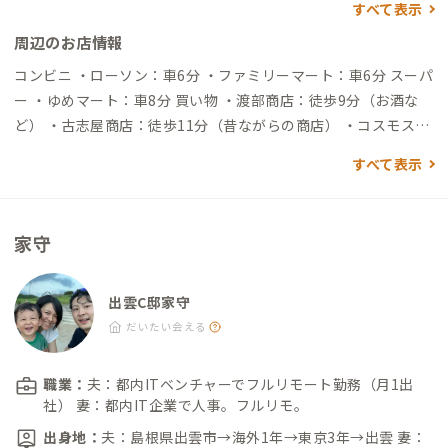
すべて表示
着
周辺のお店情報
コンビニ ・ローソン：車6分 ・ファミリーマート：車6分 スーパ
ー ・ゆめマート：車8分 買い物 ・渡部商店：徒歩9分（お酒な
ど） ・古志屋商店：徒歩11分（昔ながらの商店） ・コスモス神
門店：車6分（ドラッグストア） 飲食店 ・あおぞら食堂：徒歩1
すべて表示
4分（定食） ・やぎさんカフェ：車4分（軽食やスイーツ） ・パ
ステル：車9分（モーニングのある喫茶店） 温泉 ・出雲平成温
泉：車5分
家守
出雲C邸家守
だいたい会える
職業：
夫：都内ITベンチャーでフルリモート勤務（月1出
社） 妻：都内IT企業で人事。フルリモ。
出身地：
夫：島根県出雲市→海外1年→東京3年→出雲 妻：