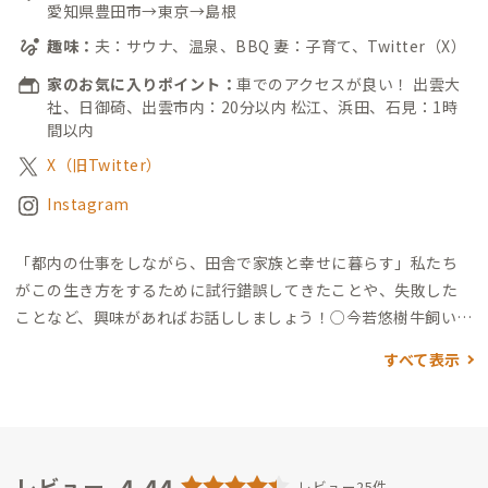
愛知県豊田市→東京→島根
趣味：
夫：サウナ、温泉、BBQ 妻：子育て、Twitter（X）
家のお気に入りポイント：
車でのアクセスが良い！ 出雲大
社、日御碕、出雲市内：20分以内 松江、浜田、石見：1時
間以内
X（旧Twitter）
Instagram
「都内の仕事をしながら、田舎で家族と幸せに暮らす」
私たち
がこの生き方をするために試行錯誤してきたことや、失敗した
ことなど、興味があればお話ししましょう！
○今若悠樹
牛飼いの
息子として出雲で生まれ育ち、名古屋2年、海外1年、東京3年を
すべて表示
経て、子育てを機に出雲にUターンしました。
出雲観光大使で
す。王道の観光スポットから知られざる場所まで語らせてくださ
い 笑
趣味はサウナ、温泉、BBQ。
都内ITベンチャーでBizDevと
してフルリモート（月1上京）で働いています。
○今若真衣
愛知
県のトヨタ帝国で生まれ育ち、旦那との出会いを機に東京3年を
4.44
レビュー
レビュー25件