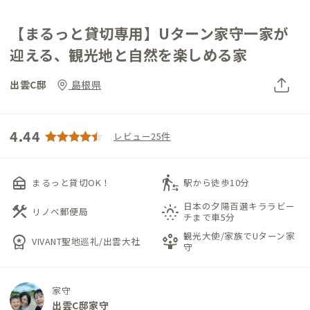
【まるっと貸切専用】Uターン家守一家が
迎える、観光地と自然を楽しめる家
出雲C邸
島根県
4.44
レビュー25件
nest_multi_room
transfer_within_a_station
まるっと貸切OK！
駅から徒歩10分
日本の夕陽百選キララビー
construction
sunny_snowing
リノベ郵便局
チまで車5分
観光大使/家族でUターン家
workspace_premium
person_play
VIVANT聖地巡礼/出雲大社
守
家守
出雲C邸家守