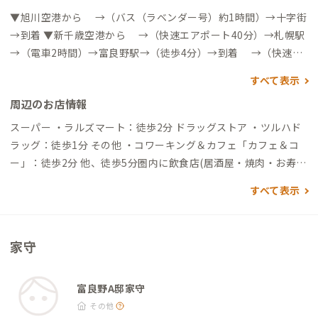
▼旭川空港から →（バス（ラベンダー号）約1時間）→十字街
→到着 ▼新千歳空港から →（快速エアポート40分）→札幌駅
→（電車2時間）→富良野駅→（徒歩4分）→到着 →（快速エ
アポート40分）→札幌駅→（バス2時間半）→十字街→到着 ※
すべて表示
十字街バス停は富良野A邸目の前にあります
周辺のお店情報
スーパー ・ラルズマート：徒歩2分 ドラッグストア ・ツルハド
ラッグ：徒歩1分 その他 ・コワーキング＆カフェ「カフェ＆コ
ー」：徒歩2分 他、徒歩5分圏内に飲食店(居酒屋・焼肉・お寿
司・バー・スナック）が約40件あります。
すべて表示
家守
富良野A邸家守
その他