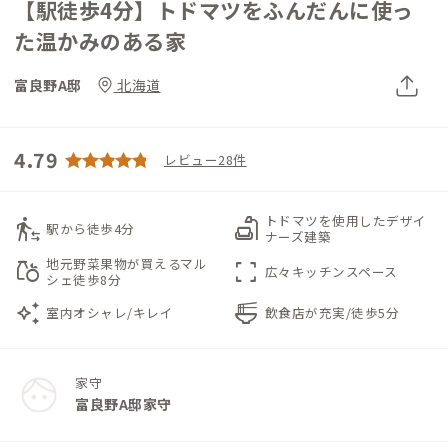
【駅徒歩4分】トドマツをふんだんに使っ
た温かみのある家
富良野A邸
北海道
4.79
レビュー28件
トドマツを使用したデザイ
transfer_within_a_station
scene
駅から徒歩4分
ナーズ建築
地元野菜果物が買えるマル
grocery
fullscreen
広々キッチンスペース
シェ徒歩8分
auto_awesome
ramen_dining
室内オシャレ/キレイ
飲食店が充実/徒歩5分
家守
富良野A邸家守