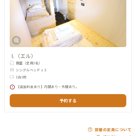
ｌ（エル）
個室（定員3名）
シングルベッド x 3
1泊1枚
【追加料金あり】内鍵あり・外鍵あり。
予約する
部屋の定員について