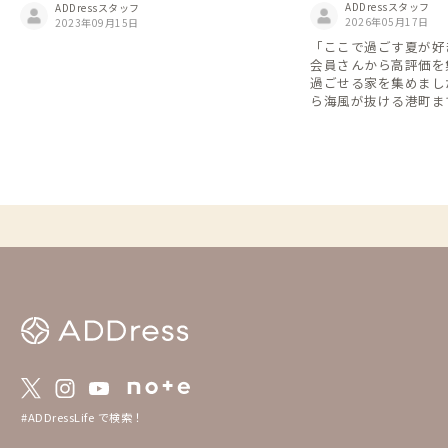
い」避暑地の家
ADDressスタッフ
ADDressスタッフ
2026年05月17日
2023年09月15日
「ここで過ごす夏が好
会員さんから高評価を
過ごせる家を集めまし
ら海風が抜ける港町ま
込む避暑地の数々をご
#ADDressLife で検索！