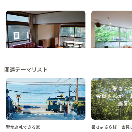
栗山A邸
帯広B邸
北海道
戸建て
北海道
シェアハウス
【駅徒歩15分】繁華街へのアクセス良好！
【バス停目の前】農業
閑静な住宅街にある北海道の家
が広がるシェアハウス
この家からの距離 58km
この家からの距離 82km
関連テーマリスト
暑さよさらば！会員
聖地巡礼できる家