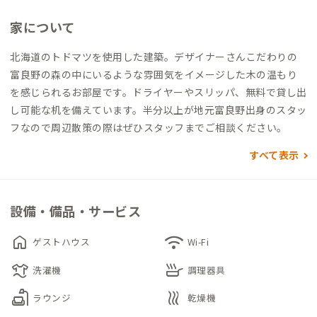
家について
北海道のトドマツを使用した建築。デザイナーさんこだわりの
富良野の森の中にいるような雰囲気をイメージした木の温もり
を感じられるお部屋です。ドライヤーやスリッパ、無料で貸し出
し可能な机を備えています。半分以上が地元富良野出身のスタッ
フなので周辺散策の際はぜひスタッフまでご相談ください。
すべて表示
設備・備品・サービス
home
wifi
ゲストハウス
Wi-Fi
laundry
skillet
洗濯機
調理器具
scene
heat
ラウンジ
乾燥機