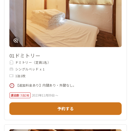
01ドミトリー
ドミトリー（定員1名）
シングルベッド x 1
1泊1枚
【追加料金あり】内鍵あり・外鍵なし。
連泊割
3泊2枚
2023年11月09日 ～
予約する