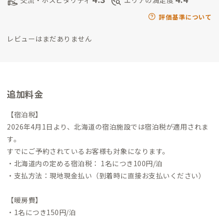
volunteer_activism
travel_explore
交流・ホスピタリティ
エリアの満足度
評価基準について
レビューはまだありません
追加料金
【宿泊税】
2026年4月1日より、北海道の宿泊施設では宿泊税が適用されま
す。
すでにご予約されているお客様も対象になります。
・北海道内の定める宿泊税： 1名につき100円/泊
・支払方法：現地現金払い（到着時に直接お支払いください）
【暖房費】
・1名につき150円/泊