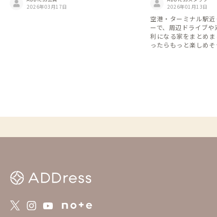
2026年03月17日
ンタカー特集🚗
2026年01月13日
空港・ターミナル駅近
ーで、周辺ドライブや
利になる家をまとめま
ったらもっと楽しめそ
格安レンタカーなら1日2
間7,700円(税込)な
できます👌 ※一部の店舗・近隣のADDress
の家を抜粋しています
ー会社のHPをご確認く
年4月時点のものにな