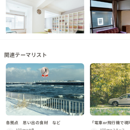
札幌A邸
栗山A邸
北海道
シェアハウス
北海道
戸建て
【すすきのまで電車5分】憧れの北海道暮ら
【駅徒歩15分】繁華
しは札幌から
閑静な住宅街にある北
この家からの距離 54km
この家からの距離 66km
関連テーマリスト
各拠点 思い出の食材 など
「電車or飛行機で
で周遊」が便利！移
ADDress会員
ADDressスタッフ