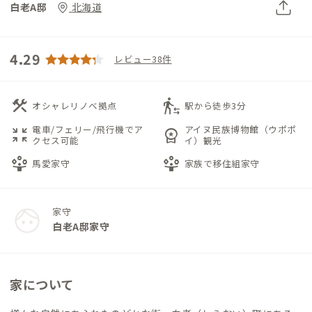
白老A邸
北海道
4.29
レビュー38件
construction
transfer_within_a_station
オシャレリノベ拠点
駅から徒歩3分
電車/フェリー/飛行機でア
アイヌ民族博物館（ウポポ
zoom_in_map
workspace_premium
クセス可能
イ）観光
person_play
person_play
馬愛家守
家族で移住組家守
家守
白老A邸家守
家について