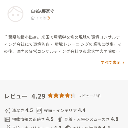
白老A邸家守
その他
千葉県船橋市出身。米国で環境学を修め現地の環境コンサルテ
ィング会社にて環境監査・ 環境トレーニ ングの業務に従事。そ
の後、国内の経営コンサルティング会社や東北大学大学院環境
科学研究科の研究 員を経て、環境/ CSRコンサルタントとして企
すべて表示
業のCSR経営を支援する。2013年に長年馬術を通じて関わって
きた馬と暮らすこれからの持続可能なライフスタイルを実現す
るために、東京から岩手県遠野市 へ移住、馬と暮らし始める。
その後2017年に北海道白老町に家族(妻子、馬2頭、猫5匹)と移
り、廃業した旅館をリノベーションして2019年にhaku hostel
4.29
レビュー
レビュー38件
（以下、haku）を開業。 現在はhakuを経営しつつ、「社台ホ
ースコミュニティ」を立ち上げ町内の空き牧場を活かして馬と
4.5
4.4
auto_awesome
living
清潔さ
設備・インテリア
人の共存共栄の場所つくりを推進している。
4.5
4.8
fact_check
hail
掲載情報の正確さ
到着・入室のスムーズさ
4.3
4.4