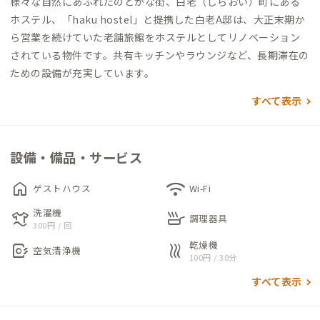
様々な自然にあふれたのどかな街、白老（しらおい）町にある
ホステル、「haku hostel」と提携した白老A邸は、大正末期か
ら営業を続けていた老舗旅館をホステルとしてリノベーション
されている物件です。共有キッチンやラウンジなど、長期滞在の
ための設備が充実しています。
すべて表示
設備・備品・サービス
home
wifi
ゲストハウス
Wi-Fi
洗濯機
laundry
skillet
調理器具
300円 / 回
乾燥機
air_purifier
heat
空気清浄機
100円 / 30分
すべて表示