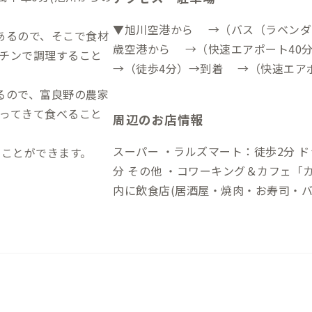
▼旭川空港から →（バス（ラベンダ
あるので、そこで食材
歳空港から →（快速エアポート40
チンで調理すること
→（徒歩4分）→到着 →（快速エアポ
半）→十字街→到着 ※十
るので、富良野の農家
ってきて食べること
周辺のお店情報
スーパー ・ラルズマート：徒歩2分 ドラッグストア ・ツルハドラッグ：徒歩1
くことができます。
分 その他 ・コワーキング＆カフェ「カフェ＆コー」：徒歩2分 他、徒歩5分圏
内に飲食店(居酒屋・焼肉・お寿司・バ