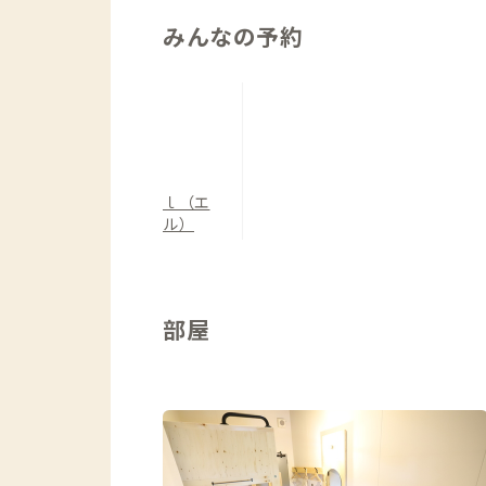
みんなの予約
ｌ（エ
ル）
部屋