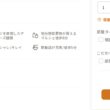
個
部屋タ
ツを使用したデ
地元野菜果物が買える
grocery
ーズ建築
マルシェ徒歩8分
個
ramen_dining
シャレ/キレイ
飲食店が充実/徒歩5分
こだわ
部