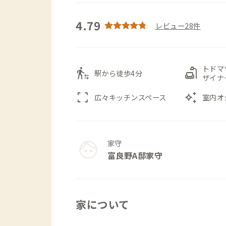
4.79
レビュー28件
トドマ
transfer_within_a_station
scene
駅から徒歩4分
ザイナ
fullscreen
auto_awesome
広々キッチンスペース
室内オ
家守
富良野A邸家守
家について