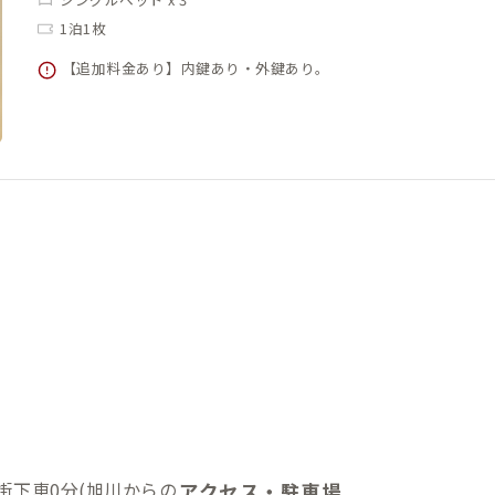
1泊1枚
【追加料金あり】内鍵あり・外鍵あり。
街下車0分(旭川からの
アクセス・駐車場