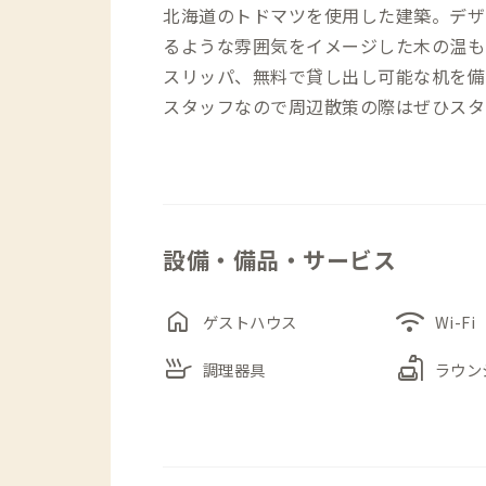
北海道のトドマツを使用した建築。デザ
るような雰囲気をイメージした木の温も
スリッパ、無料で貸し出し可能な机を備
スタッフなので周辺散策の際はぜひスタ
設備・備品・サービス
home
wifi
ゲストハウス
Wi-Fi
skillet
scene
調理器具
ラウン