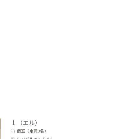
ｌ（エル）
個室（定員3名）
シングルベッド x 3