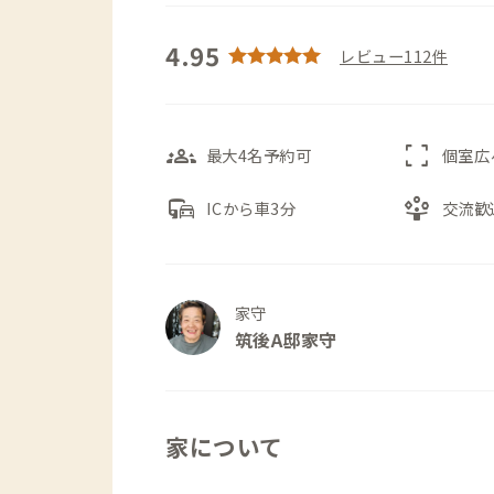
4.95
レビュー112件
groups_3
fullscreen
最大4名予約可
個室広
commute
person_play
ICから車3分
交流歓
家守
筑後A邸家守
家について