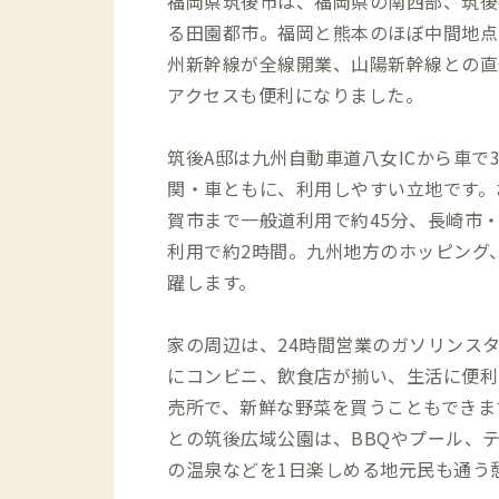
福岡県筑後市は、福岡県の南西部、筑後
る田園都市。福岡と熊本のほぼ中間地点に
州新幹線が全線開業、山陽新幹線との直
アクセスも便利になりました。
筑後A邸は九州自動車道八女ICから車で
関・車ともに、利用しやすい立地です。
賀市まで一般道利用で約45分、長崎市
利用で約2時間。九州地方のホッピング
躍します。
家の周辺は、24時間営業のガソリンス
にコンビニ、飲食店が揃い、生活に便利
売所で、新鮮な野菜を買うこともできま
との筑後広域公園は、BBQやプール、
の温泉などを1日楽しめる地元民も通う