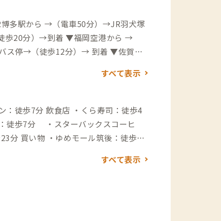
博多駅から →（電車50分）→JR羽犬塚
歩20分）→到着 ▼福岡空港から →
バス停→（徒歩12分）→ 到着 ▼佐賀空
）→JR羽犬塚駅→（バス7分)→八女イ
すべて表示
3分）→到着
 ・くら寿司：徒歩4
軒：徒歩7分 ・スターバックスコーヒ
後：徒歩14
分 ・JAふくおか八女農産物直売所：徒歩
すべて表示