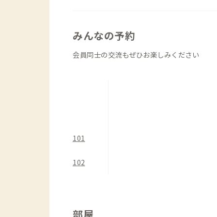
家守が近くの畑で野菜を育てており、希
す。IH搭載の広々としたキッチンです。
みんなの予約
会員同士の交流もぜひお楽しみください
101
102
部屋