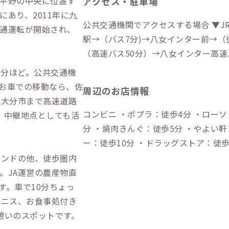
平野の中央に位置す
アクセス・駐車場
あり、2011年に九
公共交通機関でアクセスする場合 ▼JR
通運転が開始され、
駅→（バス7分)→八女インター前→（徒
（高速バス50分）→八女インター高速
港から →（リムジンバス※予約制45分
3分ほど。公共交通機
ンター前→（徒歩20分）→到着 自動車でアクセスする場合 ▼福岡ICから →
お車での移動なら、佐
周辺のお店情報
（高速道路34分）→八女IC→（一般道
・大分市まで高速道路
コンビニ ・ポプラ：徒歩4分 ・ローソン：徒歩7分 飲食店
、中継地点としても活
分 ・焼肉きんぐ：徒歩5分 ・やよい
ー：徒歩10分 ・ドラッグストア：徒歩23分 買い物 ・ゆめモール筑
分 ・ホームセンターコメリ：徒歩14
タンドの他、徒歩圏内
16分
。JA運営の農産物直
す。車で10分ちょっ
テニス、お食事処付き
憩いのスポットです。