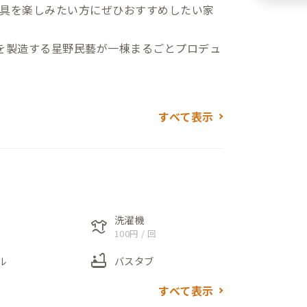
具を楽しみたい方にぜひおすすめしたい家
を製造する星野民藝が一棟まるごとプロデュ
ンテナンスまで一貫して行い、独創的な形
すべて表示
木の重厚感を感じるどっしりとしたフォル
いのが特徴です。
とマッチする、どこかノスタルジックな雰
家風の家屋ですが、築年数は20年ほど（20
で、暑さ寒さを気にせず、快適に過ごせま
洗濯機
laundry
100円 / 回
bathtub
ル
バスタブ
具に合わせたインテリアや寝具でまとめられ
すべて表示
いお部屋です。