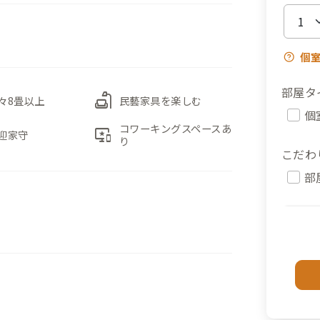
個
部屋タ
scene
々8畳以上
民藝家具を楽しむ
個
コワーキングスペースあ
important_devices
迎家守
り
こだわ
部