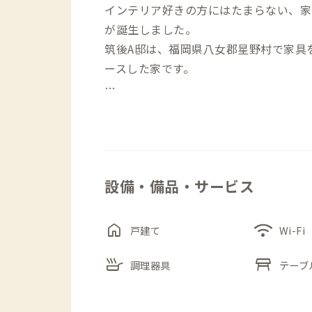
インテリア好きの方にはたまらない、家
が誕生しました。
筑後A邸は、福岡県八女郡星野村で家具
ースした家です。
星野民藝は素材選びから製造、販売やメ
状の家具を製作している家具ブランド。
ムと、縁起の良い八角形のデザインが多
設備・備品・サービス
一見するとアンティークにも見える家具
囲気に仕上げられた現代風古民家。古民
24年現在）。気密性の高い構造ですの
home
wifi
戸建て
Wi-Fi
す。
skillet
table_restaurant
調理器具
テーブ
個室はすべて8畳以上の広さがあり、家
ています。ゆっくりと寛いでいただきた