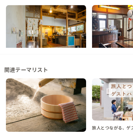
柳川A邸
筑後A邸
福岡県
ゲストハウス
福岡県
戸建て
【福岡から90分】有明海に面する佐賀と熊
【インターから車3分
本に挟まれた家
藝家具を愛でるノスタ
この家からの距離 15km
この家からの距離 21km
関連テーマリスト
旅人とつながる、ゲ