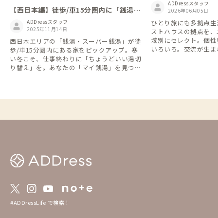
ADDressスタッフ
【西日本編】徒歩/車15分圏内に「銭湯」
2026年06月05日
がある家
ひとり旅にも多拠点生活
ADDressスタッフ
2025年11月14日
ストハウスの拠点を、
域別にセレクト。個性
西日本エリアの「銭湯・スーパー銭湯」が徒
いろいろ。交流が生ま
歩/車15分圏内にある家をピックアップ。寒
で、旅するように暮ら
い冬こそ、仕事終わりに「ちょうどいい湯切
す。
り替え」を。あなたの「マイ銭湯」を見つけ
てください。
#ADDressLife で検索！