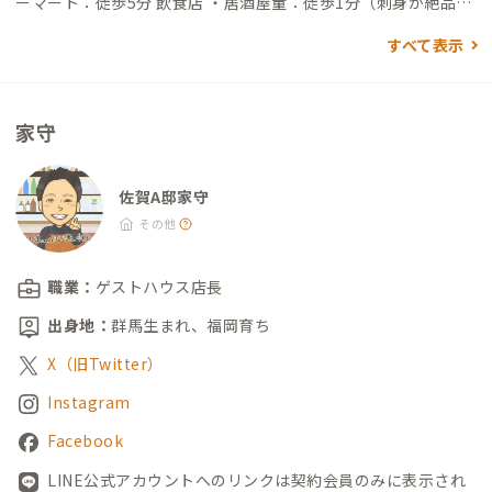
ーマート：徒歩5分 飲食店 ・居酒屋童：徒歩1分（刺身が絶品！
分）→到着
コスパ最強の地元民に愛される居酒屋さん） ・海鮮居酒屋 第
すべて表示
一三吉丸：徒歩2分（呼子イカ・佐賀牛など佐賀の郷土料理をチ
ャーミングな大将が提供してくれます） ・Pizzeria da Gino：
徒歩5分（佐賀で唯一の「真のナポリピッツァ協会」認定店で本
家守
格ピザを食べられます） ・76pain：徒歩16分（おしゃれで美味
しいパン屋さん） 買い物 ・コムボックス：徒歩7分（SAGA MA
DO、Aコープ、セリア、マツモトキヨシ） ・ドン・キホーテ：
佐賀A邸家守
徒歩20分 ・ゆめタウン：徒歩30分
その他
職業：
ゲストハウス店長
出身地：
群馬生まれ、福岡育ち
X（旧Twitter）
Instagram
Facebook
LINE公式アカウントへのリンクは契約会員のみに表示され