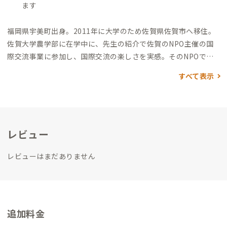
ます
福岡県宇美町出身。2011年に大学のため佐賀県佐賀市へ移住。
佐賀大学農学部に在学中に、先生の紹介で佐賀のNPO主催の国
際交流事業に参加し、国際交流の楽しさを実感。
そのNPOでの
インターンで国際交流事業に携わり、学内で国際交流サークルを
すべて表示
立ち上げ、国際交流の輪を広げた。
事業パートナーとしてお声掛
けをいただき、気軽にできる国際交流の場を創り、佐賀に根付く
団体となるため、空き家を活用してゲストハウス＆sakebarの運
営を2017年より開始した。
交流の場を活用するため、BARの運
レビュー
営だけでなくイベントの開催・誘致、スペースレンタルなど幅
広くスペースを活用していただくことで当ゲストハウスのファ
レビューはまだありません
ンを増やしている。
素泊まりでの宿泊がメインでBARでも簡易
的なおつまみのみの提供に留め、宿泊者には周辺の飲食店さん
を紹介して足を運んでもらっている。過去に2回近隣飲食店と連
携してハシゴ酒イベントも開催した。地域との繋がりを大事に
して皆に愛される場となれるように努めている。
追加料金