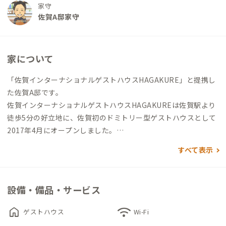
家守
佐賀A邸家守
家について
「佐賀インターナショナルゲストハウスHAGAKURE」と提携し
た佐賀A邸です。
佐賀インターナショナルゲストハウスHAGAKUREは佐賀駅より
徒歩5分の好立地に、佐賀初のドミトリー型ゲストハウスとして
2017年4月にオープンしました。
オープン時には185人から954万円の出資や寄付をいただき、壁
すべて表示
塗りやタイル貼りなどのワークショップを行った”みんなで創ろ
うゲストハウス”には延べ67名が参加してくださいました。1階
の壁画は佐賀市のアーティストミヤザキケンスケ氏にご指導い
設備・備品・サービス
ただきました。多くの方の想いが詰まったアットホームなゲス
トハウスです。
home
wifi
ゲストハウス
Wi-Fi