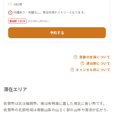
1泊1枚
内鍵あり・外鍵なし。男女共用ドミトリーとなります。
連泊割
3泊2枚
2023年11月09日 ～
予約する
部屋の定員について
連泊割について
キャンセル料について
滞在エリア
佐賀市は北は福岡市、南は有明海に面した南北に長い市です。
佐賀市の北部地域は脊振山系の山ろく部の山林や清流が広がり、