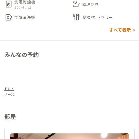
洗濯乾燥機
local_laundry_service
skillet
1階がSAKE BARやイベントを開催するなど国際交流スペースで
調理器具
100円 / 回
す。2階が宿泊スペースで2段ベッドドミトリー6名部屋と4名部
air_purifier
flatware
空気清浄機
食器/カトラリー
屋、和室（3名用）があり、定員13名のコンパクトなゲストハウ
スです。2階には簡易キッチンがあり、簡単な調理を行うことも
すべて表示
可能です。1階(16時～23時利用可能)、2階(23時まで利用可能)
にはテーブルがあり、各ベッドにはデスクもあるためリモートワ
ークにも最適です。
みんなの予約
ゲスト同士やスタッフとの交流はもちろん、1階の交流スペース
では佐賀在住の方とも交流ができるチャンスがあります。
ぜひ佐賀での一期一会の出会いを楽しみにお越しください。
ドミト
リー01
部屋