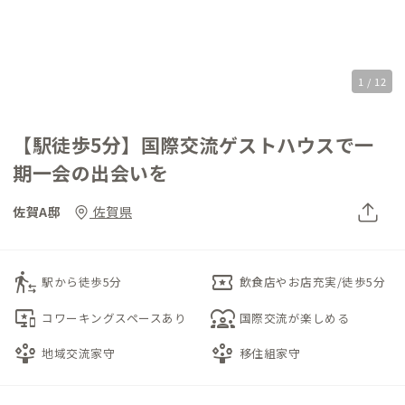
1 / 12
【駅徒歩5分】国際交流ゲストハウスで一
期一会の出会いを
佐賀A邸
佐賀県
transfer_within_a_station
local_activity
駅から徒歩5分
飲食店やお店充実/徒歩5分
important_devices
diversity_1
コワーキングスペースあり
国際交流が楽しめる
person_play
person_play
地域交流家守
移住組家守