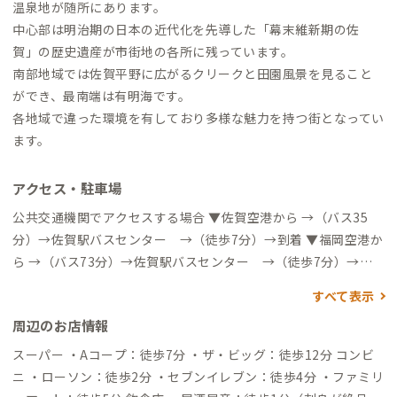
温泉地が随所にあります。
中心部は明治期の日本の近代化を先導した「幕末維新期の佐
賀」の歴史遺産が市街地の各所に残っています。
南部地域では佐賀平野に広がるクリークと田園風景を見ること
ができ、最南端は有明海です。
各地域で違った環境を有しており多様な魅力を持つ街となってい
ます。
アクセス・駐車場
公共交通機関でアクセスする場合 ▼佐賀空港から →（バス35
分）→佐賀駅バスセンター →（徒歩7分）→到着 ▼福岡空港か
ら →（バス73分）→佐賀駅バスセンター →（徒歩7分）→到
着 →（地下鉄5分）→博多駅 →（特急35分）→佐賀駅 →
すべて表示
（徒歩5分）→到着 自動車でアクセスする場合 ▼博多駅から →
周辺のお店情報
（一般道10分＆高速道40分）→佐賀大和IC →（一般道20分）
→到着 ▼長崎駅から →（一般道10分＆高速道80分）→佐賀大和
スーパー ・Aコープ：徒歩7分 ・ザ・ビッグ：徒歩12分 コンビ
IC →（一般道20分）→到着 ▼熊本駅から →（一般道15分＆高
ニ ・ローソン：徒歩2分 ・セブンイレブン：徒歩4分 ・ファミリ
速道50分）→みやま柳川IC →（一般道40分＆有明沿岸道路10