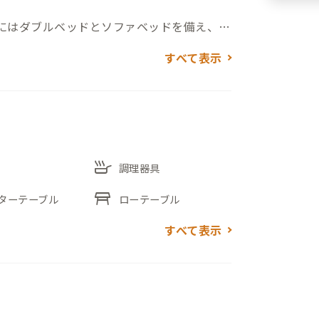
ムにはダブルベッドとソファベッドを備え、
。浴室はバストイレ一体型のユニットバス
すべて表示
います。
すぐ近くには飲食店も多く、思案橋・中華
クセス可能。長崎らしい坂道をのぼった先
す。
skillet
調理器具
table_restaurant
ターテーブル
ローテーブル
×1
すべて表示