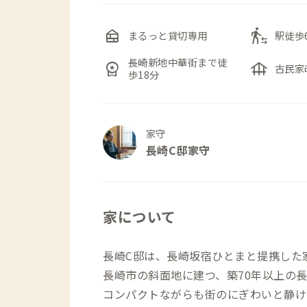
nest_multi_room
transfer_within_a_station
まるっと貸切専用
駅徒歩
長崎新地中華街まで徒
workspace_premium
foundation
古民家
歩18分
家守
長崎C邸家守
家について
長崎C邸は、長崎坂宿ひとまと提携した
長崎市の斜面地に建つ、築70年以上の
コンパクトながらも街のにぎわいと静け