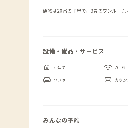
建物は20㎡の平屋で、8畳のワンルー
1〜2名での滞在にちょうどよいサイズ
で、水回りはすべて現代的に整えられて
調理器具のないシンプルな設計ですが、
設備・備品・サービス
街・眼鏡橋などの観光名所へも徒歩でア
で、街と暮らしを感じる滞在が楽しめま
home
wifi
戸建て
Wi-Fi
▼寝室について
chair
table_restaurant
ソファ
カウン
ワンルーム（定員2名）：ダブルベッド
みんなの予約