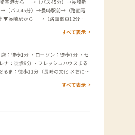
長崎空港から →（バス45分）→長崎新
→（バス45分）→長崎駅前→（路面電
着 ▼長崎駅から →（路面電車12分）
すべて表示
0分）→到着 ▼長崎駅から →（一般道1
店：徒歩1分 ・ローソン：徒歩7分 ・セ
歩11分（トルコライス発祥のお店） ・バ
すべて表示
べられる人気な定食屋） ・福壽：徒歩1
カステラ本家 福砂屋：徒歩11分（カステ
ン：徒歩12分（地元のスター福山雅治
長崎卓袱浜勝：徒歩11分（長崎を代表
歩15分（長崎で人気レモンとんこつラ
ク：徒歩15分（長崎名物トルコライス