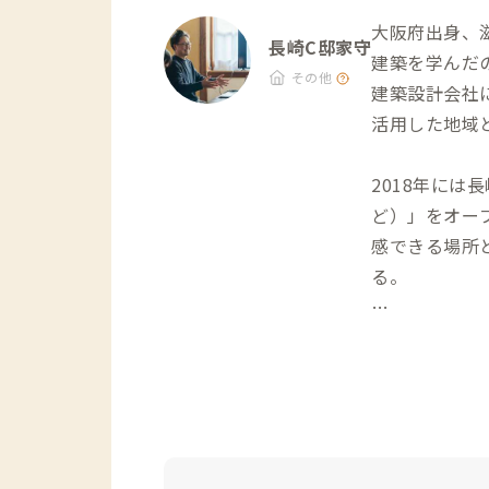
大阪府出身、
長崎C邸家守
建築を学んだ
その他
建築設計会社に
活用した地域
2018年に
ど）」をオー
感できる場所
る。
今後は、宿泊
のエッジから
ADDres
に楽しんでい