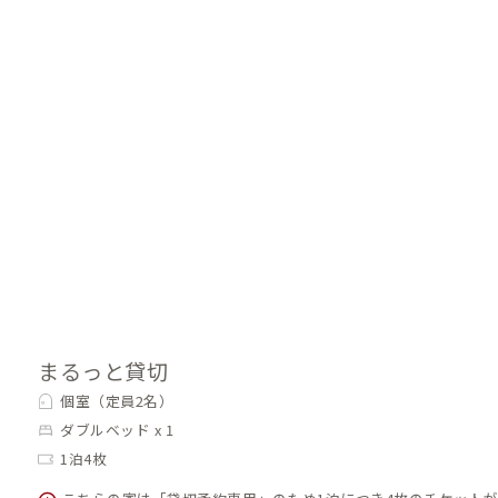
まるっと貸切
個室（定員2名）
ダブルベッド x 1
1泊4枚