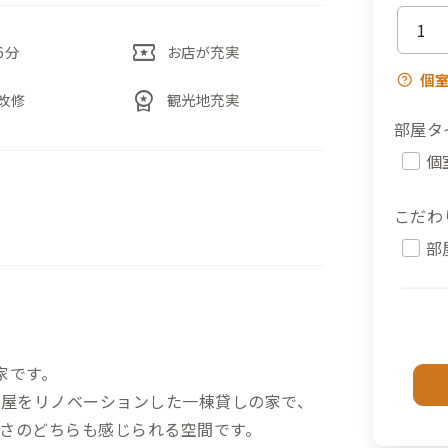
local_activity
6分
お店が充実
個
workspace_premium
改修
観光地充実
部屋タ
個
こだわ
部
家です。
長屋をリノベーションした一棟貸しの家で、
さのどちらも感じられる空間です。