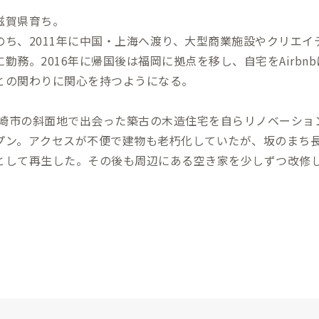
と、巨大パフェの名店） 観光地 ・長崎新地中華街：徒歩18分 ・グラバー園：
滋賀県育ち。
30分 ・オランダ坂：24分 ・眼鏡橋：
のち、2011年に中国・上海へ渡り、大型商業施設やクリエ
崎港ターミナル：20分 ・軍艦島ツアー
勤務。2016年に帰国後は福岡に拠点を移し、自宅をAirb
との関わりに関心を持つようになる。
は長崎市の斜面地で出会った築古の木造住宅を自らリノベーシ
プン。アクセスが不便で建物も老朽化していたが、坂のまち
として再生した。その後も周辺にある空き家を少しずつ改修
だけでなく、物販や飲食、農業なども取り入れながら、坂の
新しいまちのかたちを描いていきたいと考えている。
sの家守としても、観光地だけではない長崎のリアルな暮らしや
けたらと思っています。