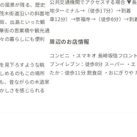
公共交通機関でアクセスする場合 ▼
の風景が残る、歴史
地ターミナル→（徒歩17分）→到着 
茂木街道沿いの斜面地
車12分）→崇福寺→（徒歩6分）→到
街、出島といった観
→崇福寺→（徒歩6分）→到着 自動車でアクセスする場合 ▼長崎空港から →
華街の思案橋や観光通
（高速道45分）→長崎IC→（一般道1
々の暮らしにも便利
周辺のお店情報
0分）→到着
コンビニ ・スマキオ 長崎坂宿フロント
ブンイレブン：徒歩8分 スーパー ・エレナ：徒歩9分 ・フレッシュハウスまる
を見下ろすような眺
たか：徒歩11分 飲食店 ・おにぎりや だるま：徒歩11分（長崎の文化 〆おにぎ
しめるのもこの場所
りにおすすめ） ・ツル茶ん 本店：徒
も、昔ながらの木造家
ラモン食堂：徒歩11分（長崎の物が食
かしさを感じられる
8分（現地民も通う人気の中華店） ・
ラの有名店のひとつ） ・思案橋ラーメ
さんが帰省する度に来店する名店） ・
する名店） ・麺也オールウェイズ：徒
ーメンはお勧め） ・カフェオリンピッ