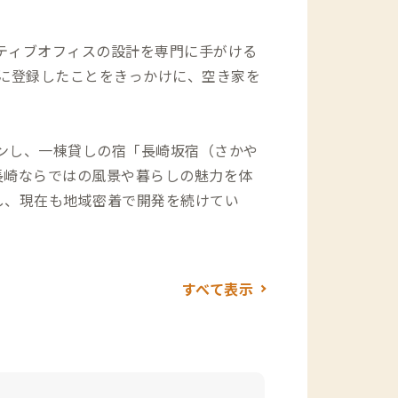
徒歩19分 ・風頭公園展望台：24分 ・長
イティブオフィスの設計を専門に手がける
発着所：27分 ・思案橋横丁：徒歩11分
nbに登録したことをきっかけに、空き家を
ョンし、一棟貸しの宿「長崎坂宿（さかや
長崎ならではの風景や暮らしの魅力を体
し、現在も地域密着で開発を続けてい
上に人の流れとにぎわいをつくり、都市
すべて表示
坂の魅力を、訪れる会員のみなさんと一緒