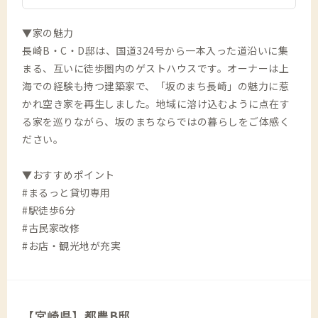
▼家の魅力
長崎B・C・D邸は、国道324号から一本入った道沿いに集
まる、互いに徒歩圏内のゲストハウスです。オーナーは上
海での経験も持つ建築家で、「坂のまち長崎」の魅力に惹
かれ空き家を再生しました。地域に溶け込むように点在す
る家を巡りながら、坂のまちならではの暮らしをご体感く
ださい。
▼おすすめポイント
#まるっと貸切専用
#駅徒歩6分
#古民家改修
#お店・観光地が充実
【宮崎県】都農B邸