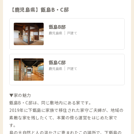
【鹿児島県】甑島B・C邸
甑島B邸
鹿児島県
戸建て
甑島C邸
鹿児島県
戸建て
▼家の魅力
甑島B・C邸は、同じ敷地内にある家です。
2019年に下甑島に家族で移住された家守ご夫婦が、地域の
素敵な家を残したくて、本業の傍ら運営をはじめた家で
す。
島の大自然と人の温かさに恵まれたこの場所で、下甑島の