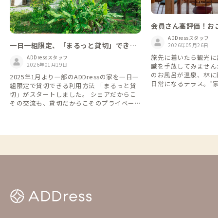
会員さん高評価！お
ADDressスタッフ
一日一組限定、「まるっと貸切」できる
2026年05月26日
家
旅先に着いたら観光に
ADDressスタッフ
2026年01月19日
識を手放してみません
のお風呂が温泉、林に
2025年1月より一部のADDressの家を一日一
日常になるテラス。"
組限定で貸切できる利用方法 「まるっと貸
が旅の目的"になる、
切」がスタートしました。 シェアだからこ
た。
その交流も、貸切だからこそのプライベート
な時間も。 旅や暮らしのスタイルに合わせ
て、自由に選べるようになります。 一人で
利用して他の会員さんたちとの偶然の出会い
や交流を楽しむもよし、貸切利用で仲間や家
族と気兼ねなくゆったりと地域を楽しむもよ
し、シーンや気分に合った多様なADDress Li
feをこれからも楽しんでいただけたら嬉し
いです。 ▼予約方法 「まるっと貸切」は通
常の予約方法とは異なります。 以下の説明
を必ずご確認の上、ご予約をお願いします。
https://addresslove.notion.site/ADDress-1
65aa4b4702b8018b268ce03614a8488 ▼予
約状況カレンダー まるっと貸切 24週先まで