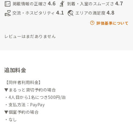
4.6
4.7
fact_check
hail
掲載情報の正確さ
到着・入室のスムーズさ
4.1
4.8
volunteer_activism
travel_explore
交流・ホスピタリティ
エリアの満足度
評価基準について
レビューはまだありません
追加料金
【同伴者利用料金】
▼まるっと貸切予約の場合
・4人目から1名につき500円/泊
・支払方法：PayPay
▼個室予約の場合
・なし