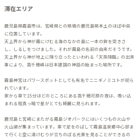
滞在エリア
鹿児島県霧島市は、宮崎県との県境の鹿児島県本土のほぼ中央
に位置しています。
天上界から神が霧にけむる海のなかの島に一本の鉾を突きさ
し、しるしをつけました。それが霧島の名前の由来だそうです。
天上界から神が地上に降り立ったといわれる「天孫降臨」の出来
事により、高千穂峰は日本建国の神話の始まった場所です。
霧島神宮はパワースポットとしても有名でニニギノミコトが祀ら
れています。
家から車で15分ほどのところにある高千穂河原の夜は、吸い込
まれる程真っ暗で星がとても綺麗に見られます。
鹿児島と宮崎にまたがる霧島ジオパークにはいくつもの火山や
火山湖が集まっています。車で足をのばして霧島温泉郷中心部ま
で行くと空に湯けむりが立ちのぼる光景を見ることができるの