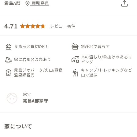
霧島A邸
鹿児島県
4.71
レビュー48件
nest_multi_room
cabin
まるっと貸切OK！
別荘地で暮らす
木の温もり/吹抜けのあるリ
bath_outdoor
add_home_work
家に岩風呂温泉あり
ビング
霧島ジオパーク/火山/霧島
キャンプ/トレッキングなど
workspace_premium
hiking
温泉郷観光
山で遊ぶ
家守
霧島A邸家守
家について