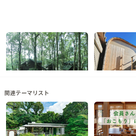
奥霧島A邸
霧島B邸
宮崎県
ホテル/旅館
鹿児島県
ゲストハウス
【国立公園内】火山湖のほとりにあるコテー
【駅徒歩9分】まちな
ジで暮らす
会いを楽しむ家
この家からの距離 11km
この家からの距離 14km
関連テーマリスト