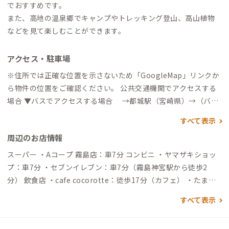
でおすすめです。
また、高地の温泉郷でキャンプやトレッキング登山、高山植物
などを見て楽しむことができます。
アクセス・駐車場
※住所では正確な位置を示さないため「GoogleMap」リンクか
ら物件の位置をご確認ください。 公共交通機関でアクセスする
場合 ▼バスでアクセスする場合 →都城駅（宮崎県）→（バス
70分）→バス停 ロイヤルホテル前→（徒歩20分）→到着 ※宮崎
すべて表示
県都城市方面から高崎観光バスにて霧島方面へ→「ロイヤルホ
周辺のお店情報
テル前」バス停で下車 徒歩1.5kｍ→高千穂カントリークラブ道
沿い→「No13 T街区入口」を右折→Y字の分かれ道を2回左へ→
スーパー ・Aコープ 霧島店：車7分 コンビニ ・ヤマザキショッ
到着 ▼霧島神宮駅（最寄り駅）から →（タクシー8分）→到
プ：車7分 ・セブンイレブン：車7分（霧島神宮駅から徒歩2
着 自動車でアクセスする場合 ※霧島ロイヤルホテル方面へ入
分） 飲食店 ・cafe cocorotte：徒歩17分（カフェ） ・たまご
り、霧島ロイヤルホテル→「高千穂カントリークラブ」から道沿
牧場：徒歩20分（たまご料理のレストラン） その他 ・高千穂牧
すべて表示
400ｍ →「No13 T街区入口」の立看板を右折→Y字の分かれ
場：徒歩26分/車4分（観光牧場・レストラン・お土産） ・夢見
道を2回左へ→到着 ▼霧島神宮駅から →（一般道8分）→到着
が丘：徒歩29分/車4分（遊具・レストラン・お土産） ・霧島神
▼鹿児島空港から →（一般道38分）→到着 ※空港にオリック