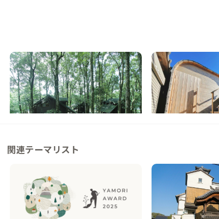
奥霧島A邸
霧島B邸
宮崎県
ホテル/旅館
鹿児島県
ゲストハウス
【国立公園内】火山湖のほとりにあるコテー
【駅徒歩9分】まちな
ジで暮らす
会いを楽しむ家
この家からの距離 11km
この家からの距離 14km
関連テーマリスト