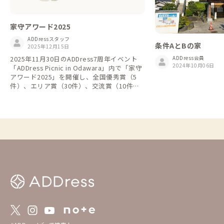
家守アワード2025
ADDressスタッフ
条件AとBの家
2025年12月15日
2025年11月30日のADDress7周年イベント
ADDress会員
2024年10月06日
「ADDress Picnic in Odawara」内で「家守
アワード2025」を開催し、全国優秀賞（5
件）、エリア賞（30件）、交流賞（10件）
を贈呈させていただきました。 受賞者のみ
なさまは誠におめでとうございます。 会員
のみなさまはぜひこのリストから次の行き先
を探してみてください。 https://addresslo
ve.notion.site/2025-2bcaa4b4702b804784
fdd957b35d298f