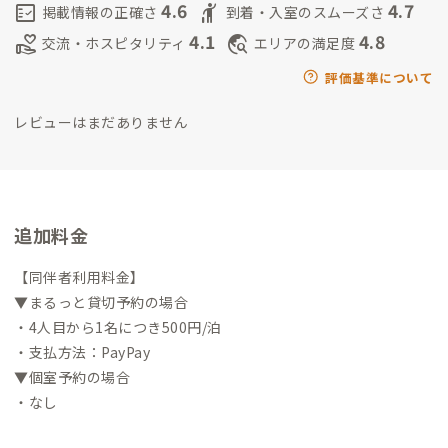
4.6
4.7
fact_check
hail
掲載情報の正確さ
到着・入室のスムーズさ
4.1
4.8
volunteer_activism
travel_explore
交流・ホスピタリティ
エリアの満足度
評価基準について
レビューはまだありません
追加料金
【同伴者利用料金】
▼まるっと貸切予約の場合
・4人目から1名につき500円/泊
・支払方法：PayPay
▼個室予約の場合
・なし