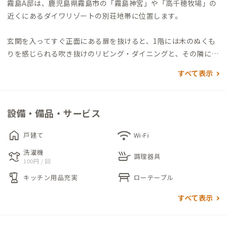
霧島A邸は、鹿児島県霧島市の「霧島神宮」や「高千穂牧場」の
近くにあるダイワリゾートの別荘地帯に位置します。
玄関を入ってすぐ正面にある扉を抜けると、1階には木のぬくも
りを感じられる吹き抜けのリビング・ダイニングと、その隣には
和室の共有スペースがあります。
すべて表示
各個室は全て2階にあり、リビング・ダイニングの階段から行く
ことができます。
2階の窓からは山並みにたくさんの別荘や高千穂カントリークラ
設備・備品・サービス
ブのコースの一部が見え、春はカッコウが鳴き、夏は木々の緑が
鮮やかでゆったりした時間が流れます。
home
wifi
戸建て
Wi-Fi
また、なんといっても霧島A邸最大の魅力は家で温泉に入れるこ
洗濯機
laundry
skillet
とです。温泉が引いてありますので、バルブを捻れば温泉が出ま
調理器具
100円 / 回
す。岩風呂の浴槽で足を伸ばしてゆっくり過ごすことがおすすめ
blender
table_restaurant
キッチン用品充実
ローテーブル
です。
すべて表示