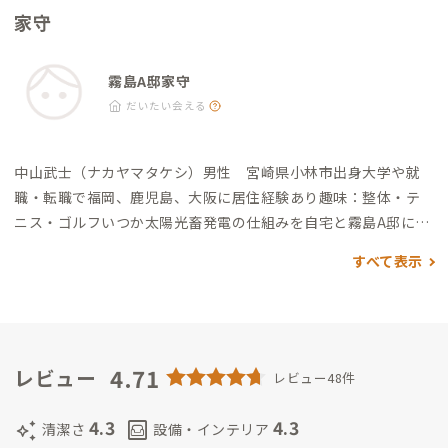
宮：車9分（周辺には飲食店やお土産屋があります） ・道の駅霧
家守
スレンタカーやタイムズレンタカーをはじめ、各社ありますの
島神話の里公園：車10分（レストラン・お土産） ・高千穂河
でレンタカーを検討される方は空港周辺で借りることをおすす
原：車15分
めします
霧島A邸家守
だいたい会える
中山武士（ナカヤマタケシ）男性 宮崎県小林市出身
大学や就
職・転職で福岡、鹿児島、大阪に居住経験あり
趣味：整体・テ
ニス・ゴルフ
いつか太陽光畜発電の仕組みを自宅と霧島A邸に作
りたい。
この家は親も歳を取ってきて利用する事が激減しまし
すべて表示
た。
現在は、補修しながらどのように活用できるか考えていま
した。
周辺に観光名所はあるのですが公共交通が少なく、田舎
は自家用車が必須です。
最近は「パワースポット」なる言い方で
秘境が好まれるようですので、ADDressの家守を通してもっと
深く周辺地域の魅力を掘り起こしていきたいと考えています。
4.71
レビュー
レビュー48件
4.3
4.3
auto_awesome
living
清潔さ
設備・インテリア