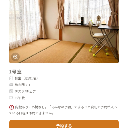
1号室
個室（定員1名）
和布団 x 1
デスク/チェア
1泊1枚
内鍵あり・外鍵なし。「みんなの予約」でまるっと貸切の予約が入っ
ている日程は予約できません。
予約する