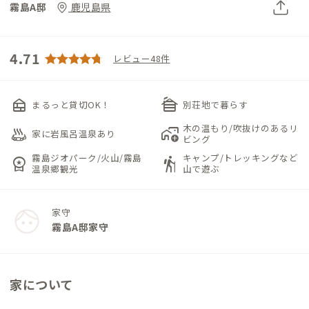
霧島A邸
鹿児島県
4.71
レビュー48件
nest_multi_room
cabin
まるっと貸切OK！
別荘地で暮らす
木の温もり/吹抜けのあるリ
bath_outdoor
add_home_work
家に岩風呂温泉あり
ビング
霧島ジオパーク/火山/霧島
キャンプ/トレッキングなど
workspace_premium
hiking
温泉郷観光
山で遊ぶ
家守
霧島A邸家守
家について