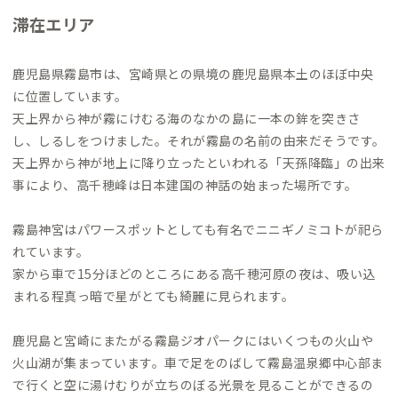
滞在エリア
鹿児島県霧島市は、宮崎県との県境の鹿児島県本土のほぼ中央
に位置しています。
天上界から神が霧にけむる海のなかの島に一本の鉾を突きさ
し、しるしをつけました。それが霧島の名前の由来だそうです。
天上界から神が地上に降り立ったといわれる「天孫降臨」の出来
事により、高千穂峰は日本建国の神話の始まった場所です。
霧島神宮はパワースポットとしても有名でニニギノミコトが祀ら
れています。
家から車で15分ほどのところにある高千穂河原の夜は、吸い込
まれる程真っ暗で星がとても綺麗に見られます。
鹿児島と宮崎にまたがる霧島ジオパークにはいくつもの火山や
火山湖が集まっています。車で足をのばして霧島温泉郷中心部ま
で行くと空に湯けむりが立ちのぼる光景を見ることができるの