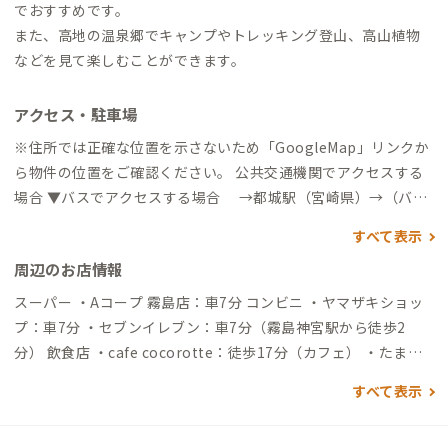
でおすすめです。
また、高地の温泉郷でキャンプやトレッキング登山、高山植物
などを見て楽しむことができます。
アクセス・駐車場
※住所では正確な位置を示さないため「GoogleMap」リンクか
ら物件の位置をご確認ください。 公共交通機関でアクセスする
場合 ▼バスでアクセスする場合 →都城駅（宮崎県）→（バス
70分）→バス停 ロイヤルホテル前→（徒歩20分）→到着 ※宮崎
すべて表示
県都城市方面から高崎観光バスにて霧島方面へ→「ロイヤルホ
周辺のお店情報
テル前」バス停で下車 徒歩1.5kｍ→高千穂カントリークラブ道
沿い→「No13 T街区入口」を右折→Y字の分かれ道を2回左へ→
スーパー ・Aコープ 霧島店：車7分 コンビニ ・ヤマザキショッ
到着 ▼霧島神宮駅（最寄り駅）から →（タクシー8分）→到
プ：車7分 ・セブンイレブン：車7分（霧島神宮駅から徒歩2
着 自動車でアクセスする場合 ※霧島ロイヤルホテル方面へ入
分） 飲食店 ・cafe cocorotte：徒歩17分（カフェ） ・たまご
り、霧島ロイヤルホテル→「高千穂カントリークラブ」から道沿
牧場：徒歩20分（たまご料理のレストラン） その他 ・高千穂牧
すべて表示
400ｍ →「No13 T街区入口」の立看板を右折→Y字の分かれ
場：徒歩26分/車4分（観光牧場・レストラン・お土産） ・夢見
道を2回左へ→到着 ▼霧島神宮駅から →（一般道8分）→到着
が丘：徒歩29分/車4分（遊具・レストラン・お土産） ・霧島神
▼鹿児島空港から →（一般道38分）→到着 ※空港にオリック