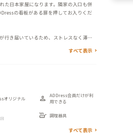
れた日本家屋になります。隣家の入口も併
Dressの看板がある扉を押してお入りくだ
が行き届いているため、ストレスなく滞在
がキッチンに設置してあり、トイレが2か
すべて表示
備も充実しております。また2階の南向きの
置されており、洗濯物を干すための専用ス
、そこから続く大きな窓からは純和風の庭を
のかにライトアップされ、くつろぎながら
ADDress会員だけが利
person
essオリジナル
用できる
掛けの机と椅子もあり、ワーキングスペース
skillet
調理器具
 回
3人用が1部屋ありますが、それぞれデスクと
すべて表示