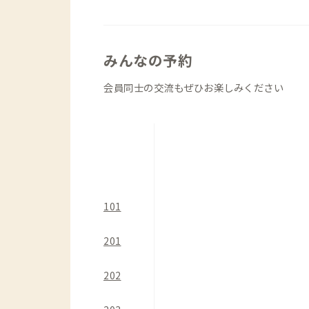
チェア、ディスプレイを設置しておりま
ます。部屋の窓からは自然光が差し込み
特に3人部屋、2人部屋はスペースが十
みんなの予約
です。1人部屋は落ち着いた木調の内装
会員同士の交流もぜひお楽しみください
各個室の空調機器は、すべて新設したも
は改修時に新しい建具にしております。
101
201
202