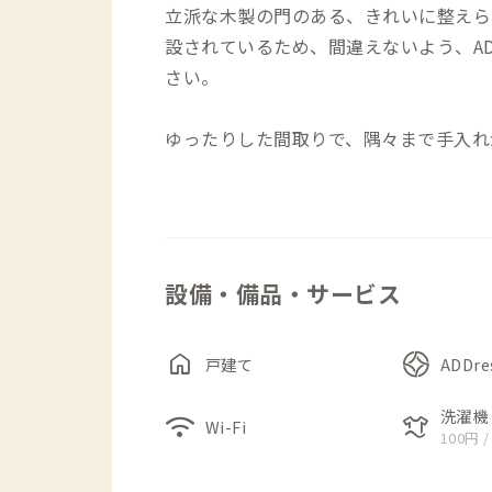
立派な木製の門のある、きれいに整えら
設されているため、間違えないよう、AD
さい。
ゆったりした間取りで、隅々まで手入れ
することができます。部屋数分の冷蔵庫
所、洗濯機も2台設置してあるなど、設
お部屋には、ハンガーや洗濯ピンチが設
ペースが用意されています。
設備・備品・サービス
8畳のお部屋が2つ並ぶリビングがあり
眺めることができます。日が暮れるとほ
home
戸建て
ADDr
風景を楽しむことができます。また4人
としても使用できる広さがあります。
洗濯機
wifi
laundry
Wi-Fi
100円 /
個室は1人用が2部屋と2人用が1部屋、