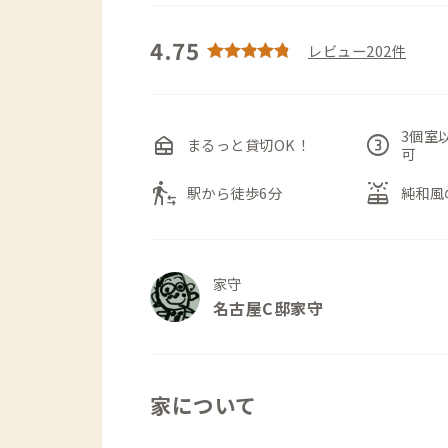
4.75
レビュー202件
3個室
nest_multi_room
counter_3
まるっと貸切OK！
可
transfer_within_a_station
solar_power
駅から徒歩6分
純和風
家守
名古屋C邸家守
家について