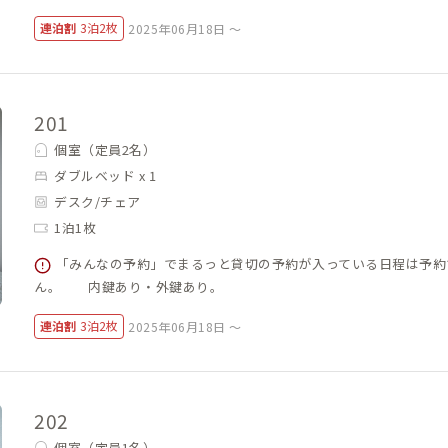
連泊割
3泊2枚
2025年06月18日 ～
201
個室（定員2名）
ダブルベッド x 1
デスク/チェア
1泊1枚
「みんなの予約」でまるっと貸切の予約が入っている日程は予約
ん。 内鍵あり・外鍵あり。
連泊割
3泊2枚
2025年06月18日 ～
202
個室（定員1名）