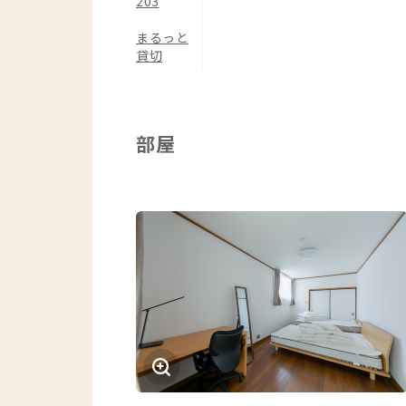
203
まるっと
貸切
部屋