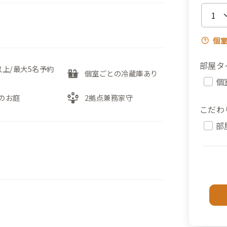
個
部屋タ
以上/最大5名予約
countertops
個室ごとの冷蔵庫あり
個
person_play
のお庭
2拠点兼務家守
こだわ
部