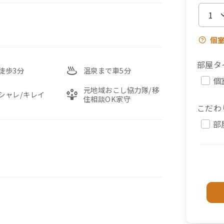
個
部屋タ
onsen
徒歩3分
温泉まで車5分
個
元地域おこし協力隊/移
person_play
シャレ/キレイ
住相談OK家守
こだわ
部