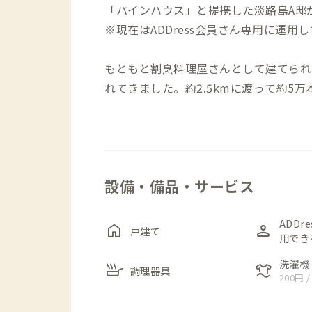
「パインハウス」と提携した淡路島A邸
※現在はADDress会員さん専用に運用
もともと割烹料理屋さんとして建てられ
れてきました。約2.5kmに渡って約5
慶野松原のすぐ横に位置していて、リフ
散歩を楽しむことができます。さらに北
内装はレトロな部分を残しつつモダンな
グ・キッチンなども利用可能、広い駐車
設備・備品・サービス
慶野松原海水浴場まで徒歩3分、コンビ
浴施設まで車5分。淡路島を一周する自
ADDr
home
person
戸建て
用でき
しています。自然に囲まれながらも利便
洗濯機
skillet
laundry
調理器具
200円 /