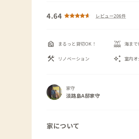
4.64
レビュー206件
nest_multi_room
water_lux
まるっと貸切OK！
海まで
construction
auto_awesome
リノベーション
室内オ
家守
淡路島A邸家守
家について