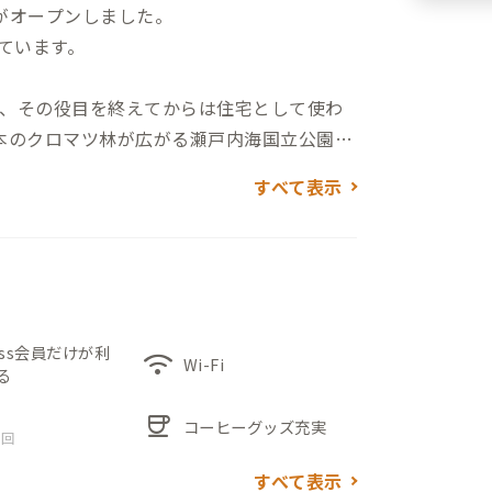
がオープンしました。
しています。
、その役目を終えてからは住宅として使わ
万本のクロマツ林が広がる瀬戸内海国立公園、
レッシュしたいときにはすぐに白砂青松の
すべて表示
側の窓からは美しい松林を眺めることも。
雰囲気にリノベーション。共有のリビン
場も完備しています。
ニまで徒歩1分、うずしお温泉の楽しめる温
転車コース「アワイチ」のルート上にも位置
ess会員だけが利
wifi
Wi-Fi
る
性の高いロケーションです。
coffee
コーヒーグッズ充実
 回
すべて表示