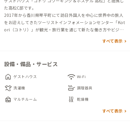
ゲストハウス「コトリ コワーキング＆ホステル 高松」と提携し
た高松C邸です。
2017年から香川県琴平町にて訪日外国人を中心に世界中の旅人
をお迎えしてきたツーリストインフォメーションセンター「Kot
ori（コトリ）」が観光・旅行業を通じて新たな働き方やビジネ
スの創出、そして自己実現を目指す人が集う場所としてオープ
すべて表示
ンさせた “Coworking ＆ Hostel”。単なるコワーキングスペー
スやゲストハウスの枠組みを超えて、地域活性にもつながるイノ
ベーションを生み出す場所になることを目指しています。
設備・備品・サービス
1階部分は一般の方も利用できるコワーキングスペースであり、
無料Wi-Fi、コンセント、会議室を完備しています。廃材等をア
home
wifi
ゲストハウス
Wi-Fi
ップサイクルした暖かみのある空間は、個々の作業だけでな
laundry
skillet
く、くつろいだ雰囲気の中で利用者同士の交流によって刺激や
洗濯機
調理器具
ひらめきが得られる場としてご利用いただけます。
nest_multi_room
heat
マルチルーム
乾燥機
すべて表示