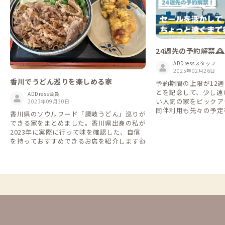
24週先の予約解禁
割/セールを活かし
ADDressスタッフ
を楽しみませんか？🏝
2025年02月26日
香川でうどん巡りを楽しめる家
予約期間の上限が12週
とを記念して、少し遠
ADDress会員
い人気の家をピックア
2023年09月30日
同伴利用も先々の予定
香川県のソウルフード「讃岐うどん」巡りが
からスタートした一棟
できる家をまとめました。香川県出身の私が
対象なので、ADDre
2023年に実際に行って味を確認した、自信
びり滞在することもでき
を持っておすすめできるお店を紹介します👍
リピーターが多い家を
すが、このテーマリス
予約可能期間が伸びて
に入りしている家もぜ
ださい😎） 飛行機や新幹線・バスなどの早
割やセールと組み合わ
所へ行ってみませんか