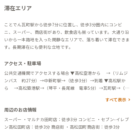
滞在エリア
ことでん瓦町駅から徒歩7分に位置し、徒歩3分圏内にコンビ
ニ、スーパー、商店街があり、飲食店も揃っています。大通り沿
いから一本路地を入った閑静なエリアで、落ち着いて滞在できま
す。長期滞在にも便利な立地です。
アクセス・駐車場
公共交通機関でアクセスする場合 ▼高松空港から →（リムジ
ンバス 約27分）→中新町駅→（徒歩3分）→到着 ▼高松駅か
ら →高松築港駅→（琴平・長尾線 電車5分）→瓦町駅→（徒
歩7分）→到着 →（バス塩江線・由佐線・鹿角線 約16分）
すべて表示
→田町駅→（徒歩2分）→到着 自動車でアクセスする場合 ▼各
周辺のお店情報
方面から 南方向に中央通り/国道30号を進み、中新町交差点を左
折して観光通り/県庁43号に入ります。270ｍ先を右折し、1つ目
スーパー ・マルナカ田町店：徒歩3分 コンビニ ・セブン-イレブ
の交差点を左折したらコトリ コワーキング＆ホステル高松で
ン高松田町店：徒歩3分 商店街 ・高松田町商店街：徒歩3分
す。