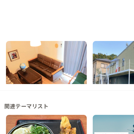
高松A邸
高松B邸
香川県
その他
香川県
シェアハウス
【駅徒歩20分】田園風景とアートが詰まった
【猫好き必見】猫に囲
先鋭的な家
シェアハウス
この家からの距離 6km
この家からの距離 10km
関連テーマリスト