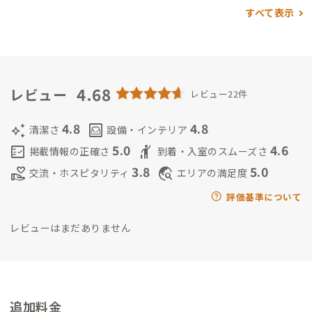
のびのびと学生生活を送りました。
・山口での交換留学を経て、
すべて表示
東京で約7年間勤務しました。
・広東語、中国語、英語、日本語
と少しのタイ語が話せます
＜思い＞
学時代から四国が大好きで、
夫が丸亀市にUターンするまでに香川をもっと盛り上げたいとい
う気持ちで高松に拠点を移しました。皆さまの香川での時間が
素敵な思い出となるよう、少しでもお手伝いできたら嬉しいで
4.68
レビュー
レビュー22件
す。
＜2025年の抱負＞
ペーパードライバー講習を受けて運転に
慣れ、下道を使って四国各地の道の駅を巡りたいです(^^)
4.8
4.8
auto_awesome
living
清潔さ
設備・インテリア
5.0
4.6
fact_check
hail
掲載情報の正確さ
到着・入室のスムーズさ
3.8
5.0
volunteer_activism
travel_explore
交流・ホスピタリティ
エリアの満足度
評価基準について
レビューはまだありません
追加料金