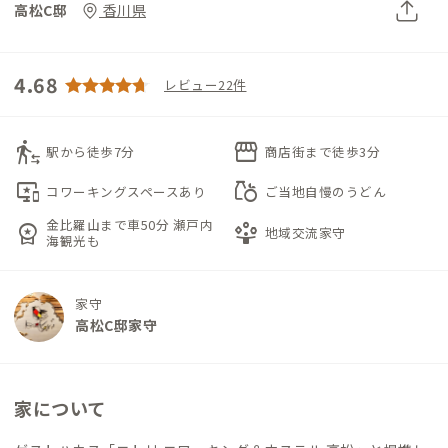
高松C邸
香川県
4.68
レビュー22件
transfer_within_a_station
storefront
駅から徒歩7分
商店街まで徒歩3分
important_devices
grocery
コワーキングスペースあり
ご当地自慢のうどん
金比羅山まで車50分 瀬戸内
workspace_premium
person_play
地域交流家守
海観光も
家守
高松C邸家守
家について