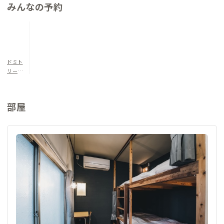
みんなの予約
ドミト
リー20
3
部屋