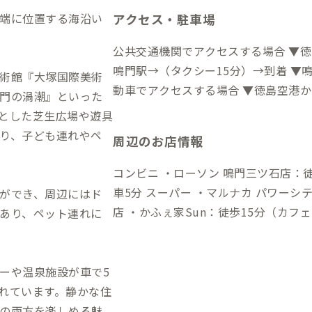
端に位置する海沿い
アクセス・駐車場
公共交通機関でアクセスする場合 ▼徳
鳴門駅→（タクシー15分）→到着 ▼鳴門駅から →（タクシー15分）→到着 自
術館『大塚国際美術
動車でアクセスする場合 ▼徳島空港から →（
門の渦潮』といった
から →（一般道5分）→到着
とした芝生広場や遊具
り、子ども連れやペ
周辺のお店情報
コンビニ ・ローソン 鳴門三ツ石店：徒
車5分 スーパー ・マルナカ パワーシティ鳴門店：車5分（大型スーパー） 飲食
ができ、周辺にはド
店 ・かふぇ家Sun：徒歩15分（カフ
あり、ペット連れに
味処 あらし：車5分（海鮮料理店） 
ば・魚料理） ・リストランテ フィッシュ
（観光情報） ・大塚国際美術館：車1
ーや温泉施設が車で5
・鳴門ウチノ海総合公園：車5分 ・大
れています。静かな住
の両方を楽しめる魅