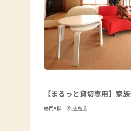
【まるっと貸切専用】家族
鳴門A邸
徳島県