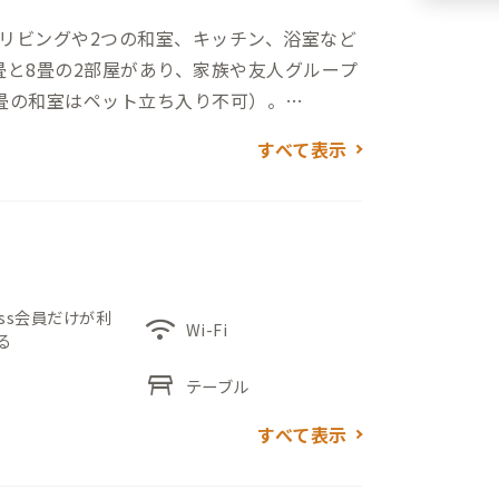
リビングや2つの和室、キッチン、浴室など
畳と8畳の2部屋があり、家族や友人グループ
畳の和室はペット立ち入り不可）。
すべて表示
、雨の日の車利用にも便利。徒歩1分の場所
大型スーパーや温泉、飲食店も揃っていま
無料貸し出しにも対応しており、周辺観光
ess会員だけが利
wifi
Wi-Fi
る
門時間」をお楽しみください。
table_restaurant
テーブル
すべて表示