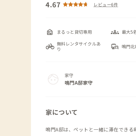
4.67
レビュー6件
nest_multi_room
groups_3
まるっと貸切専用
最大5
無料レンタサイクルあ
pedal_bike
commute
鳴門北
り
家守
鳴門A邸家守
家について
鳴門A邸は、ペットと一緒に滞在できる