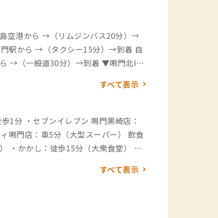
島空港から →（リムジンバス20分）→
一般道30分）→到着 ▼鳴門北IC
すべて表示
歩1分 ・セブンイレブン 鳴門黒崎店：
ェ） ・かかし：徒歩15分（大衆食堂） ・
・蕎麦と活魚の店 なるみ丸：車5分（そ
すべて表示
ボーン：車5分（イタリアン） その他
0分 ・鳴門の渦潮観潮船のりば：車12分
毛海岸：車7分