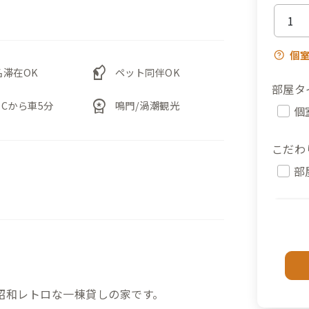
個
sound_detection_dog_barking
名滞在OK
ペット同伴OK
部屋タ
workspace_premium
ICから車5分
鳴門/渦潮観光
個
こだわ
部
昭和レトロな一棟貸しの家です。