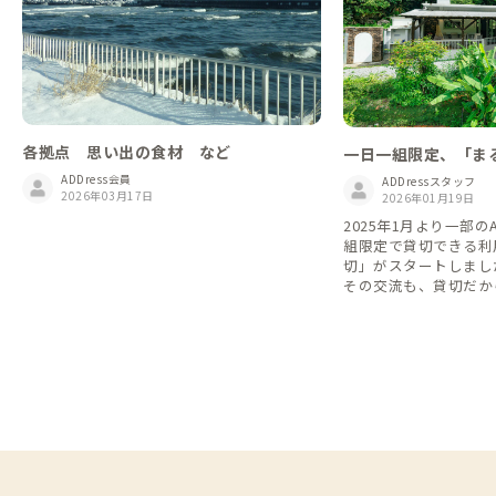
各拠点 思い出の食材 など
一日一組限定、「ま
家
ADDress会員
ADDressスタッフ
2026年03月17日
2026年01月19日
2025年1月より一部の
組限定で貸切できる利
切」がスタートしました。 シェア
その交流も、貸切だか
な時間も。 旅や暮ら
て、自由に選べるようにな
利用して他の会員さん
や交流を楽しむもよし
族と気兼ねなくゆった
し、シーンや気分に合った
feをこれからも楽し
いです。 ▼予約方法 「まるっと貸切」は通
常の予約方法とは異な
を必ずご確認の上、ご