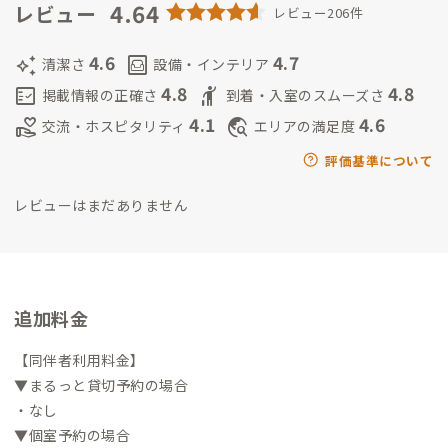
ひ声かけてくださいね！
4.64
.
現在は、空き家活用をしながらフリー
レビュー
レビュー206件
のデザイナーとして活動中。
.
これからADDressの家守業務を通
して、地元の人がいいと思えるリアルな淡路島情報をお伝えし、
4.6
4.7
auto_awesome
living
清潔さ
設備・インテリア
島のファンを増やして行けたらと思っています。
.
サブ家守は旦
4.8
4.8
fact_check
hail
掲載情報の正確さ
到着・入室のスムーズさ
那さん。たまに娘も登場するかも！？通い家守かつ子育て優先
4.1
4.6
volunteer_activism
travel_explore
交流・ホスピタリティ
エリアの満足度
なので平日昼間しか拠点に居ませんが、みなさまにお会いでき
るのを楽しみにしています。
評価基準について
レビューはまだありません
追加料金
【同伴者利用料金】
▼まるっと貸切予約の場合
・なし
▼個室予約の場合