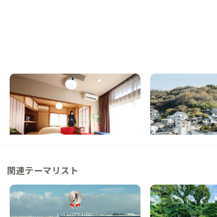
鳴門A邸
家島A邸
徳島県
戸建て
兵庫県
戸建て
【まるっと貸切専用】家族やペットと滞在で
【まるっと貸切専用】
きる一軒家
滞在する、DIYリノベ
この家からの距離 19km
この家からの距離 42km
関連テーマリスト