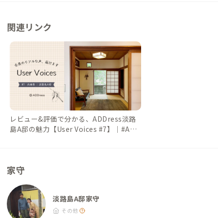
ェ・レコード販売） ・さと味：車5分、徒歩20分（海鮮料理）
その他 ・ゆとりっく：車5分、徒歩20分（温浴施設）
関連リンク
レビュー&評価で分かる、ADDress淡路
島A邸の魅力【User Voices #7】｜#ADD
ressLife（アドレスライフ）
家守
淡路島A邸家守
その他