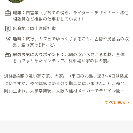
職業：
自営業（子育ての傍ら、ライター・デザイナー・移住
相談員など複数の仕事をしています）
出身地：
岡山県総社市
趣味：
旅行、カフェでゆっくりすること、古物や民藝品の収
集、空き家のDIYなど。
家のお気に入りポイント：
北側の窓から見える松林、全体
を白でまとめたインテリア、駐車場が家の目の前。
淡路島A邸の通い家守兼、大家。
（平日のお昼、週3〜4日は拠点
にいますが、夜間は家に帰るので拠点にはいません。）
.
1984年
岡山生まれ。大学卒業後、大阪の建材メーカーでデザイン開発
を担当。退職後、夢だったゲストハウス開業に向け、生きた英語
すべて表示
を学ぶため単身カナダへ。帰国後、開業に向けての準備をする
うち、ひょんなことがきっかけで南あわじ市地域おこし協力隊
に。こちらの物件は協力隊時代に私が住んでいた借家を購入し
てDIYリノベした物件となります。DIYに興味のある方いたらぜ