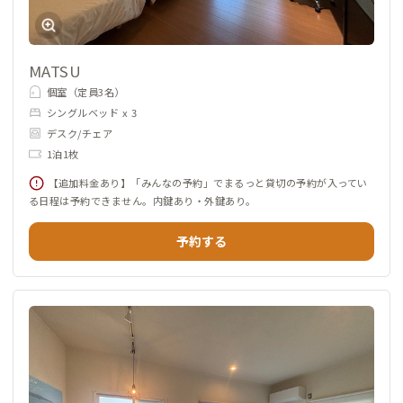
MATSU
個室（定員3名）
シングルベッド x 3
デスク/チェア
1泊1枚
【追加料金あり】「みんなの予約」でまるっと貸切の予約が入ってい
る日程は予約できません。内鍵あり・外鍵あり。
予約する