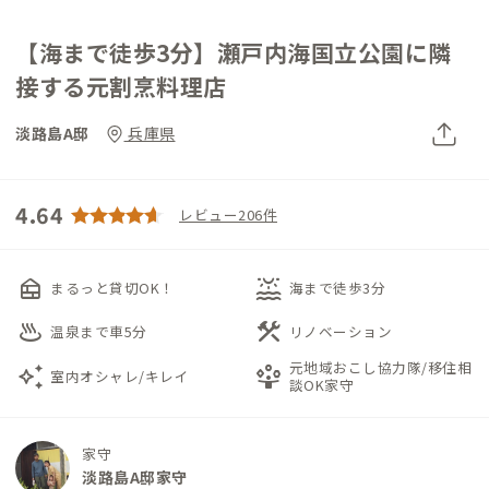
【海まで徒歩3分】瀬戸内海国立公園に隣
接する元割烹料理店
淡路島A邸
兵庫県
4.64
レビュー206件
nest_multi_room
water_lux
まるっと貸切OK！
海まで徒歩3分
onsen
construction
温泉まで車5分
リノベーション
元地域おこし協力隊/移住相
auto_awesome
person_play
室内オシャレ/キレイ
談OK家守
家守
淡路島A邸家守