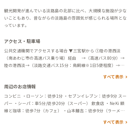
観光開発が進んでいる淡路島の北部に比べ、大規模な施設が少な
いこともあり、昔ながらの淡路島の雰囲気が感じられる場所とな
っています。
アクセス・駐車場
公共交通機関でアクセスする場合 ▼三宮駅から ①陸の港西淡
（南あわじ市の高速バス乗り場）経由 →（高速バス80分）→
陸の港西淡→（淡路交通バス15分：鳥飼線※1日5便程度）→萬
松園前→（徒歩2分弱）→到着 ②淡路島の繁華街、洲本経由
すべて表示
→（高速バス90分）→洲本バスセンター→（淡路交通バス：鳥
周辺のお店情報
飼線45分）→萬松園前→（徒歩2分弱）→到着 タクシーでアク
セスする場合 ・みなとタクシー：0799-36-2880（要予約）
コンビニ ・ローソン：徒歩1分 ・セブンイレブン：徒歩9分 スー
パー ・シーパ：車5分/徒歩20分（スーパー） 飲食店 ・NeKi 額
縁と珈琲：徒歩7分（カフェ） ・山本麺吉：徒歩9分（ラーメン
屋） ・cafe SPARK：徒歩10分（カフェ） ・cafe ＆ bar 526：
すべて表示
徒歩13分（カフェ・バー） ・jamaican-soul：徒歩16分（カフ