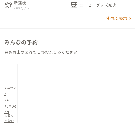
洗濯機
laundry
coffee
コース「アワイチ」のルート上にも位置しています。自然に囲ま
コーヒーグッズ充実
200円 / 回
れながらも利便性の高いロケーションです。
すべて表示
みんなの予約
会員同士の交流もぜひお楽しみください
ASAYAK
E
MATSU
KOMOR
EBI
まるっ
と貸切