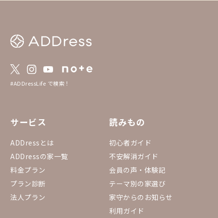
https://addresslove.n
65aa4b4702b8018b268
約状況カレンダー まる
のまるっと貸切全物件
っています。 https://do
eadsheets/d/1gGpN
0RYGr7Ovh7BGP3fQTi
53432#gid=15557534
#ADDressLife で検索！
サービス
読みもの
ADDressとは
初心者ガイド
ADDressの家一覧
不安解消ガイド
料金プラン
会員の声・体験記
プラン診断
テーマ別の家選び
法人プラン
家守からのお知らせ
利用ガイド