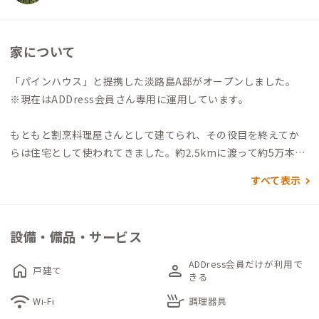
家について
「パインハウス」と提携した淡路島A邸がオープンしました。
※現在はADDress会員さん専用に運用しています。
もともと割烹料理屋さんとして建てられ、その役目を終えてか
らは住宅として使われてきました。約2.5kmに渡って約5万本の
クロマツ林が広がる瀬戸内海国立公園、慶野松原のすぐ横に位
すべて表示
置していて、リフレッシュしたいときにはすぐに白砂青松の散歩
を楽しむことができます。さらに北側の窓からは美しい松林を眺
めることも。内装はレトロな部分を残しつつモダンな雰囲気に
設備・備品・サービス
リノベーション。共有のリビング・キッチンなども利用可能、広
い駐車場も完備しています。
ADDress会員だけが利用で
home
person
戸建て
きる
慶野松原海水浴場まで徒歩3分、コンビニまで徒歩1分、うずし
wifi
skillet
Wi-Fi
調理器具
お温泉の楽しめる温浴施設まで車5分。淡路島を一周する自転車