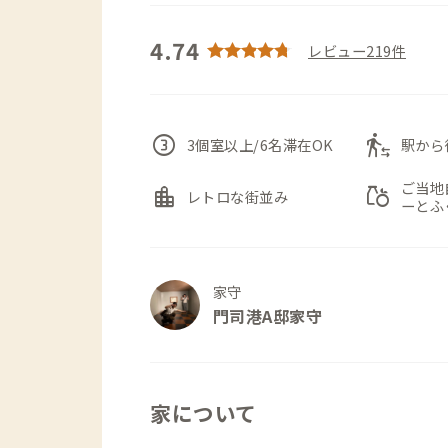
4.74
レビュー219件
counter_3
transfer_within_a_station
3個室以上/6名滞在OK
駅から
ご当地
location_city
grocery
レトロな街並み
ーとふ
家守
門司港A邸家守
家について