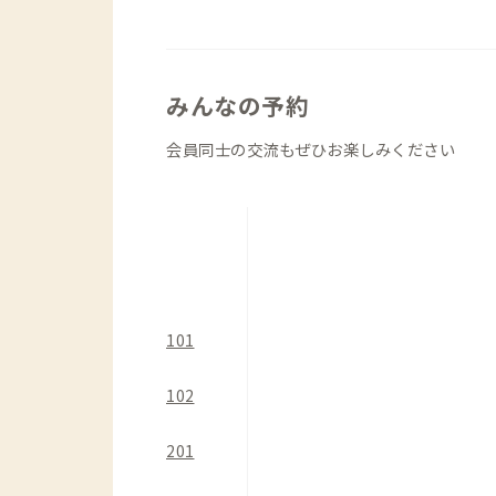
周辺には、徒歩圏内で、個人経営の人気
あり、気分転換がてら周辺を散策してみ
徒歩圏内の大型スーパーへの買い出しも
みんなの予約
で使いやすく、本格的な調理も可能なの
す。
会員同士の交流もぜひお楽しみください
101
102
201