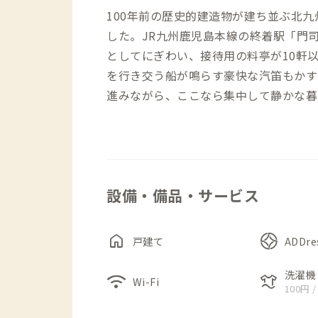
100年前の歴史的建造物が建ち並ぶ北九州
した。JR九州鹿児島本線の終着駅「門
としてにぎわい、接待用の料亭が10軒
を行き交う船が鳴らす豪快な汽笛もかす
進みながら、ここなら集中して静かな暮
つ家です。
まず目に入るのは、いかにも一昔前の建
そのはず、ここは昭和20年代は旅館と
設備・備品・サービス
ーが改修しながら現在まで大切に使われ
がらの在来工法の軸組みにその様子を感
こともあり、建物のあちこちに陶芸作品
home
戸建て
ADDr
す。
ダイニングとリビングは別々に設けられ
洗濯機
wifi
laundry
Wi-Fi
100円 /
には、一枚板のテーブルがあります。