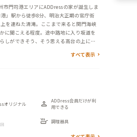
市門司港エリアにADDressの家が誕生しま
司港」駅から徒歩8分、明治大正期の官庁街
以上を連ねた清滝。ここまで来ると関門海峡
かに聞こえる程度。途中路地に入り坂道を
らしができそう、そう思える高台の上に建
すべて表示
物だとわかる趣きのある古い外観。それも
して営業されていたそうで、それを全オーナ
てきたとのこと。ところどころにある昔な
じさせます。前オーナーは元陶芸家という
が残っており、当時の装いを感じさせま
ADDress会員だけが利
person
essオリジナル
用できる
ているゆったりとしたつくり。畳の間の横
skillet
調理器具
 回
すべて表示