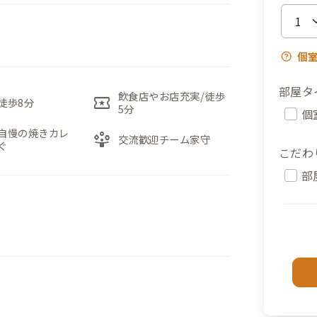
個
部屋タ
飲食店やお店充実/徒歩
local_activity
徒歩8分
5分
個
自慢の焼きカレ
person_play
交流歓迎チーム家守
ぐ
こだわ
部