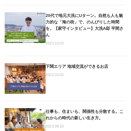
20代で地元大洗にUターン。自然も人も魅
力的な「海の街」で、のんびりした時間
を。【家守インタビュー】大洗A邸 平間さ
ん
2023.10.03
下関エリア 地域交流ができるお店
2023.10.02
仕事も、住まいも、関係性も分散する。こ
れからの時代の新しい生き方。
2023.09.20