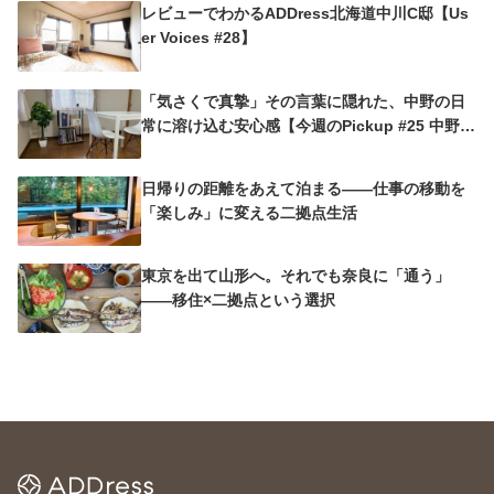
レビューでわかるADDress北海道中川C邸【Us
er Voices #28】
「気さくで真摯」その言葉に隠れた、中野の日
常に溶け込む安心感【今週のPickup #25 中野沼
袋A邸】
日帰りの距離をあえて泊まる——仕事の移動を
「楽しみ」に変える二拠点生活
東京を出て山形へ。それでも奈良に「通う」
——移住×二拠点という選択