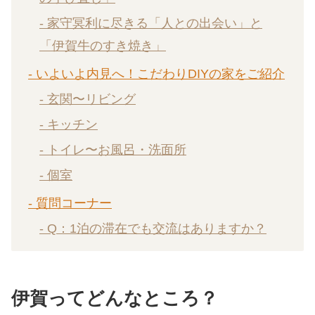
- 家守冥利に尽きる「人との出会い」と
「伊賀牛のすき焼き」
- いよいよ内見へ！こだわりDIYの家をご紹介
- 玄関〜リビング
- キッチン
- トイレ〜お風呂・洗面所
- 個室
- 質問コーナー
- Q：1泊の滞在でも交流はありますか？
伊賀ってどんなところ？