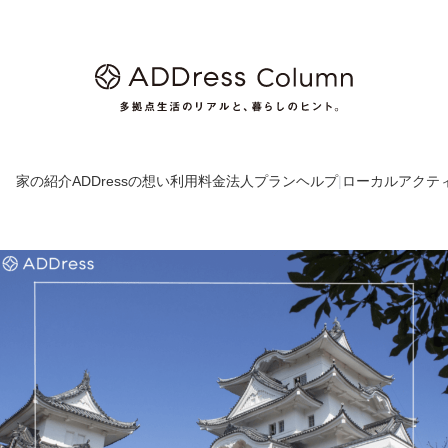
家の紹介
ADDressの想い
利用料金
法人プラン
ヘルプ
|
ローカルアクテ