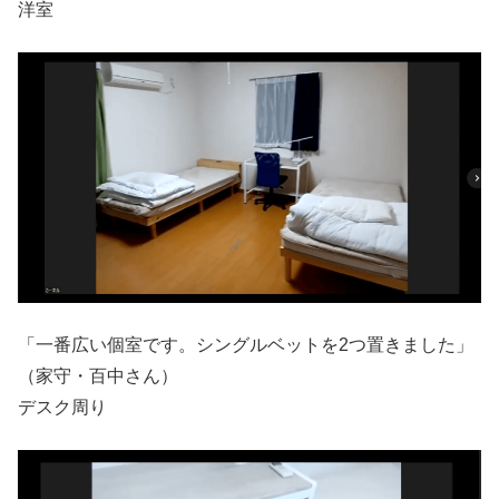
洋室
「一番広い個室です。シングルベットを2つ置きました」
（家守・百中さん）
デスク周り