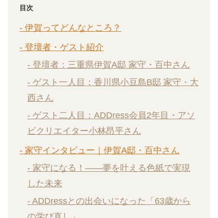
目次
- 伊賀ってどんなところ？
- 登壇者・ゲスト紹介
- 登壇者：三重県伊賀A邸 家守・百中さん
- ゲスト一人目：香川県小豆島B邸 家守・大
西さん
- ゲスト二人目：ADDress会員2年目・アソ
ビクリエイター小林昂平さん
- 家守インタビュー｜伊賀A邸・百中さん
- 家守になる！——夢を叶える色紙で実現
した未来
- ADDressとの出会いになった「63歳から
の学び直し」