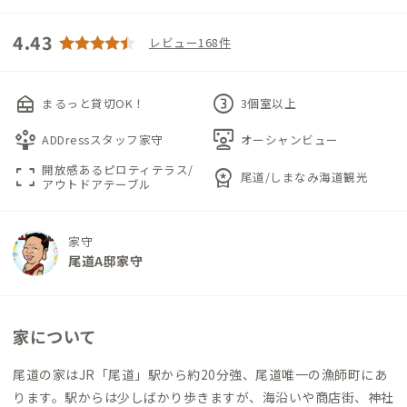
4.43
レビュー168件
nest_multi_room
counter_3
まるっと貸切OK！
3個室以上
person_play
interactive_space
ADDressスタッフ家守
オーシャンビュー
開放感あるピロティテラス/
fullscreen
workspace_premium
尾道/しまなみ海道観光
アウトドアテーブル
家守
尾道A邸家守
家について
尾道の家はJR「尾道」駅から約20分強、尾道唯一の漁師町にあ
ります。駅からは少しばかり歩きますが、海沿いや商店街、神社