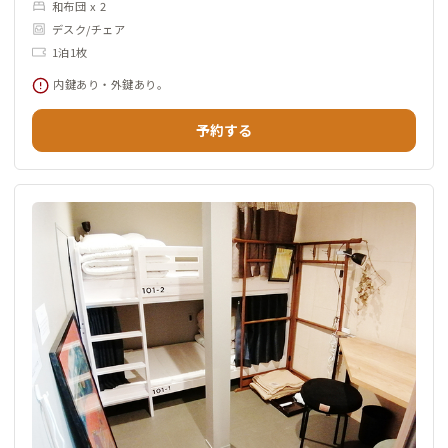
和布団 x 2
デスク/チェア
1泊1枚
内鍵あり・外鍵あり。
予約する