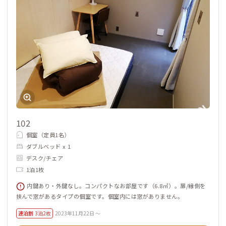
102
個室（定員1名）
ダブルベッド x 1
デスク/チェア
1泊1枚
内鍵あり・外鍵なし。コンパクトなお部屋です（6.8㎡）。扉/縁側を
挟んで窓があるタイプの個室です。個室内には窓がありません。
連泊割
3泊2枚
2023年11月22日 ～