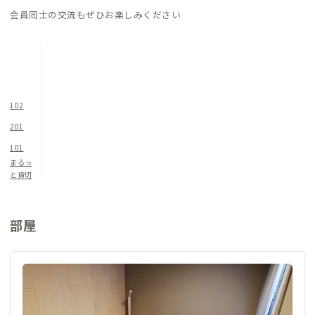
会員同士の交流もぜひお楽しみください
102
201
101
まるっ
と貸切
部屋