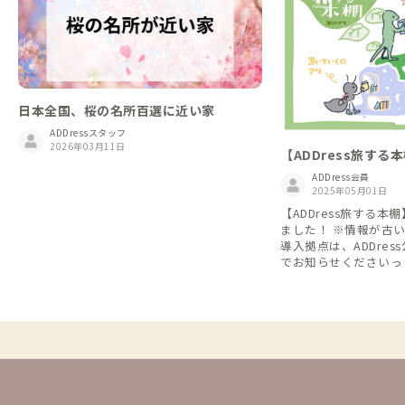
日本全国、桜の名所百選に近い家
ADDressスタッフ
2026年03月11日
【ADDress旅する
ADDress会員
2025年05月01日
【ADDress旅する
ました！ ※情報が古
導入拠点は、ADDre
でお知らせくださいっ
お待ちしています。