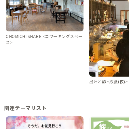
ONOMICHI SHARE <コワーキングスペー
ス>
出汁と酢 <飲食(夜)>
関連テーマリスト