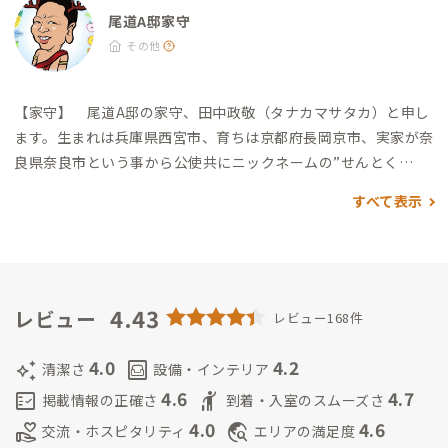
尾道A邸家守
その他
【家守】
尾道A邸の家守、田中政敬（タナカマサタカ）と申し
ます。
生まれは兵庫県西宮市、育ちは京都府長岡京市、実家が奈
良県奈良市という事から公使共にニックネームの”せんとく
ん”で呼ばれる事が多いです。お会いした時にはお気軽に”せんと
すべて表示
くん”とお呼び下さい。
現在隣の三原市在住でリモートワーク
をしています。時間がある時はお越し頂いた皆さんを尾道及びし
まなみ海道など地域をご案内しながら、皆さんと交流出来れば
と思いますのでどうぞ宜しくお願い致します。
4.43
レビュー
レビュー168件
4.0
4.2
auto_awesome
living
清潔さ
設備・インテリア
4.6
4.7
fact_check
hail
掲載情報の正確さ
到着・入室のスムーズさ
4.0
4.6
volunteer_activism
travel_explore
交流・ホスピタリティ
エリアの満足度