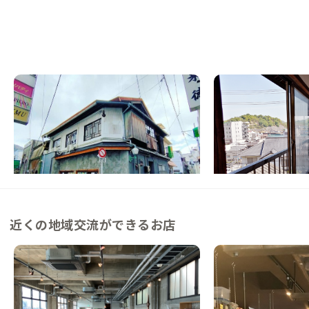
尾道E邸
尾道B邸
広島県
ゲストハウス
広島県
その他
【駅徒歩20分】アート×遊郭建築を体験で
【駅徒歩4分】シェア
きる宿
渡せる家
この家からの距離 0km
この家からの距離 1km
近くの地域交流ができるお店