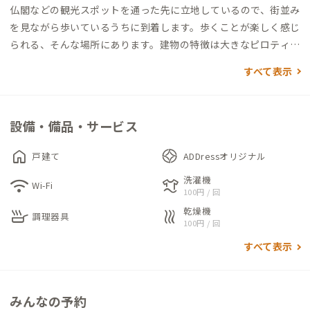
仏閣などの観光スポットを通った先に立地しているので、街並み
を見ながら歩いているうちに到着します。歩くことが楽しく感じ
られる、そんな場所にあります。建物の特徴は大きなピロティテ
ラスとアウトドアテーブル。ベンチに腰掛けて波音を聞きなが
すべて表示
らビールでも飲んでみようか、といった気分にさせられます。建
物の入り口は2つあります。共有リビングへは右側扉からお入り
ください。細く続く階段の先には、広々とした吹抜け空間と木
設備・備品・サービス
製の水平連続窓から一望できる尾道水道や漁師町の風景が広が
ります。窓を開ければ、少し粘りつく潮風とほのかな香りが港町
home
戸建て
ADDressオリジナル
にいることを感じさせられます。小上がりにある個室の引き戸を
洗濯機
wifi
laundry
閉めれば個室に早変わり。ロフトも予約個室です。この拠点の魅
Wi-Fi
100円 / 回
力は、早朝。漁船のエンジン音で目を覚まして縦型ブラインド
乾燥機
skillet
heat
調理器具
を開けてみれば、目の前に広がる朝焼けの海でウミネコたちの
100円 / 回
さえずりが聞こえます。一日の始まりに期待感を持たせてくれま
すべて表示
す。天気が良ければ、レンタサイクルでしまなみ街道を走ってい
てはいかがでしょうか。情緒あふれるこの地で、思い思いの時間
を過ごしてみてください。
みんなの予約