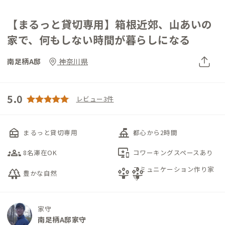
【まるっと貸切専用】箱根近郊、山あいの
家で、何もしない時間が暮らしになる
南足柄A邸
神奈川県
5.0
レビュー3件
nest_multi_room
things_to_do
まるっと貸切専用
都心から2時間
groups_3
important_devices
8名滞在OK
コワーキングスペースあり
コミュニケーション作り家
forest
person_playperson_play
豊かな自然
守
家守
南足柄A邸家守