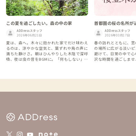
この夏を過ごしたい。森の中の家
首都圏の桜の名所が
ADDressスタッフ
ADDressスタッフ
2026年06月21日
2026年03月17日
夏は、森へ。木々に抱かれた家でだけ味わえ
春の訪れとともに、窓
るのは、涼やかな空気と、葉ずれや鳥の声に
の場所に広がる淡いピ
満ちた静けさ。朝はひんやりした木陰で深呼
避けて、日常の中で心
吸、夜は虫の音をBGMに。「何もしない」
沢な時間を過ごしませ
が贅沢になる、森に包まれた拠点だけを集め
セスの良い、桜並木に
ました。
します。