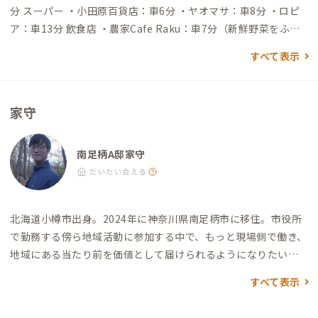
分 スーパー ・小田原百貨店：車6分 ・ヤオマサ：車8分 ・ロピ
ア：車13分 飲食店 ・農家Cafe Raku：車7分（新鮮野菜をふん
だんに使ったランチが大人気のカフェ） ・和み料理 きんとき：
すべて表示
車7分（地元食材を使ったメニューが楽しめるローカル居酒屋）
・Ashigara Base AZ：車3分（美味しいドリンクとスイーツが
楽しめる古民家カフェ） ・みっちゃん食堂：車2分（洒水の滝の
家守
入口にある、地元感200％の食事処） その他 ・洒水の滝：車2分
（散策できる自然スポット） ・大雄山最乗寺：車16分（歴史あ
る寺院／自然散策） ・モダン湯治 おんりーゆー：車13分（森に
南足柄A邸家守
囲まれた温泉施設） ・松田山ハーブガーデン：車13分（富士山
だいたい会える
と桜が見える高台にあるハーブガーデン） ・一ノ堰ハラネの桜
並木：車7分（春めき桜は香りが楽しめる品種で、3月中旬が見
北海道小樽市出身。2024年に神奈川県南足柄市に移住。
市役所
頃）
で勤務する傍ら地域活動に参加する中で、もっと現場側で働き、
地域にある当たり前を価値として届けられるようになりたいと
思い、南足柄の森林商社「株式会社あしがら森の会議」に転
すべて表示
職。
拠点施設を運営しながら、企業と森をつなぐ取組や、保育
園幼稚園での出張木育ワークショップ事業など、森と人とのコミ