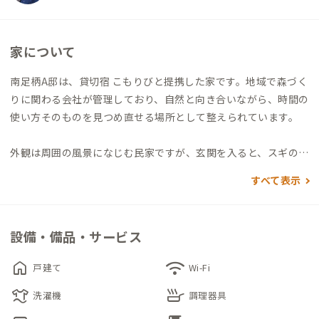
家について
南足柄A邸は、貸切宿 こもりびと提携した家です。地域で森づく
りに関わる会社が管理しており、自然と向き合いながら、時間の
使い方そのものを見つめ直せる場所として整えられています。
外観は周囲の風景になじむ民家ですが、玄関を入ると、スギの無
垢フローリングが一面に広がる空間が現れます。部屋の中央には
すべて表示
大きなちゃぶ台が据えられ、食事や読書、対話など、自然と人が
集まる暮らしの中心になります。
設備・備品・サービス
テレビは設けられておらず、徒歩圏内に商業施設も多くはありま
せん。その分、まちから少し離れた静かな環境の中で、自分の思
home
wifi
戸建て
Wi-Fi
考や感覚と丁寧に向き合う時間が生まれます。少し足を延ばせ
laundry
skillet
ば、古民家を活用したコワーキングスペースもあり、気分に合わ
洗濯機
調理器具
せて過ごし方を選べます。