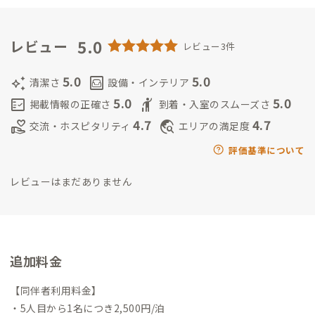
ュニケーションづくりに取り組む。
また、学生時代に「対話
（ダイアログ）や場づくり」を専門とするNPO法人でインター
ンをしていた経験から、問いの書かれた手帖をもって林業現場
5.0
レビュー
レビュー3件
を歩き、森と対話する体験プログラム「もりめぐり」を企画し、
絶賛参加者募集中。
5.0
5.0
auto_awesome
living
清潔さ
設備・インテリア
5.0
5.0
fact_check
hail
掲載情報の正確さ
到着・入室のスムーズさ
4.7
4.7
volunteer_activism
travel_explore
交流・ホスピタリティ
エリアの満足度
評価基準について
レビューはまだありません
追加料金
【同伴者利用料金】
・5人目から1名につき2,500円/泊