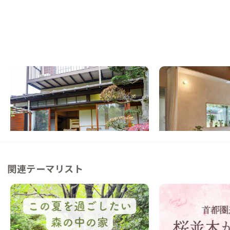
小田原D邸
小田原F邸
神奈川県
戸建て
神奈川県
ゲストハウス
【駅徒歩9分】趣向を凝らした庭と広縁が旅
【まるっと貸切専用】
館風の家
海を楽しむ貸切2LDK
この家からの距離 11km
この家からの距離 12km
関連テーマリスト