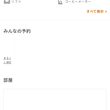
chair
coffee_maker
ソファ
コーヒーメーカー
何かを消費するためではなく、立ち止まり、整えるために滞在す
すべて表示
る。そんな暮らし方に寄り添う一軒です。
▼寝室について
みんなの予約
洋室1 シングルベッド×2 定員2名
和室1 和布団×3 定員3名
和室2 和布団×3 定員3名
まるっ
と貸切
部屋