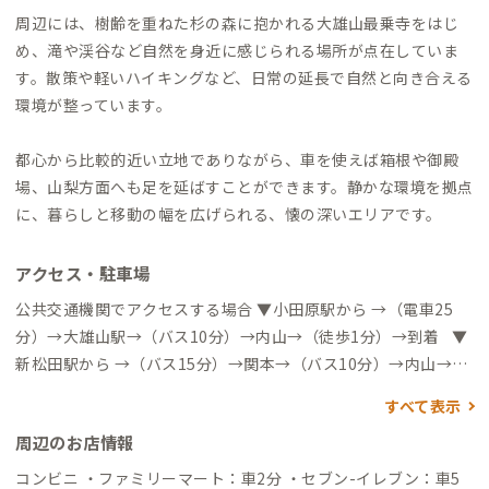
周辺には、樹齢を重ねた杉の森に抱かれる大雄山最乗寺をはじ
め、滝や渓谷など自然を身近に感じられる場所が点在していま
す。散策や軽いハイキングなど、日常の延長で自然と向き合える
環境が整っています。
都心から比較的近い立地でありながら、車を使えば箱根や御殿
場、山梨方面へも足を延ばすことができます。静かな環境を拠点
に、暮らしと移動の幅を広げられる、懐の深いエリアです。
アクセス・駐車場
公共交通機関でアクセスする場合 ▼小田原駅から →（電車25
分）→大雄山駅→（バス10分）→内山→（徒歩1分）→到着 ▼
新松田駅から →（バス15分）→関本→（バス10分）→内山→
（徒歩1分）→到着 ※関本（大雄山駅）からのバスの本数が少
すべて表示
ないためご注意ください。 自動車でアクセスする場合 ▼大井松
周辺のお店情報
田IC →（一般道20分）→到着 ▼小田原駅 →（一般道40分）→
到着
コンビニ ・ファミリーマート：車2分 ・セブン-イレブン：車5