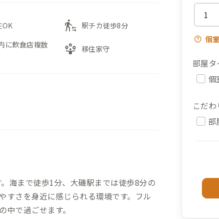
transfer_within_a_station
在OK
駅チカ徒歩8分
個
内に飲食店複数
person_play
移住家守
部屋タ
個
こだわ
部
です。海まで徒歩1分、大磯駅までは徒歩8分の
やすさを身近に感じられる環境です。フル
の中で過ごせます。