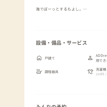
海でぼーっとするもよし。
宿でゆったり読書やお茶時間を楽しむも
近隣のユニークなお店をめぐる町歩きも
1階には畳の和室があり、読書をしたり
設備・備品・サービス
ースで時間を使える空間になっています
はやわらかな光が差し込みます。奥の部
ながら海の気配を感じられます。
ADDr
home
person
戸建て
用でき
家具や小物は「ちょっときゅんとする」
洗濯機
skillet
laundry
調理器具
200円 /
は調理器具や食器がそろっており、自炊
やジェラート店、飲食店、コンビニやド
日々の暮らしを楽しめる家です。
・キッチン：
みんなの予約