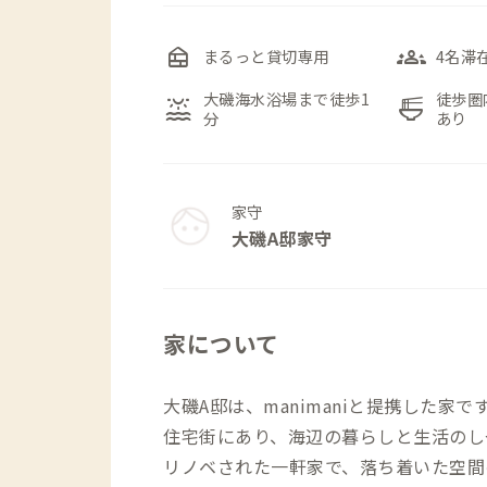
nest_multi_room
groups_3
まるっと貸切専用
4名滞
大磯海水浴場まで徒歩1
徒歩圏
water_lux
ramen_dining
分
あり
家守
大磯A邸家守
家について
大磯A邸は、manimaniと提携した家
住宅街にあり、海辺の暮らしと生活のし
リノベされた一軒家で、落ち着いた空間