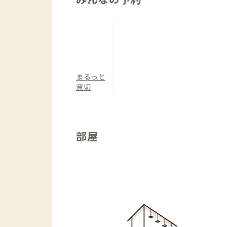
問題なく自炊ができる程度の調理器具・
(皿/グラス/カトラリー/鍋/フライパン/
・風呂・洗面：
風呂・洗面所ともに鍵付きです。洗濯も
（洗濯機/洗剤/乾燥機/バスタオル/ヘア
まるっと
貸切
プー/リンス/ボディソープ）
部屋