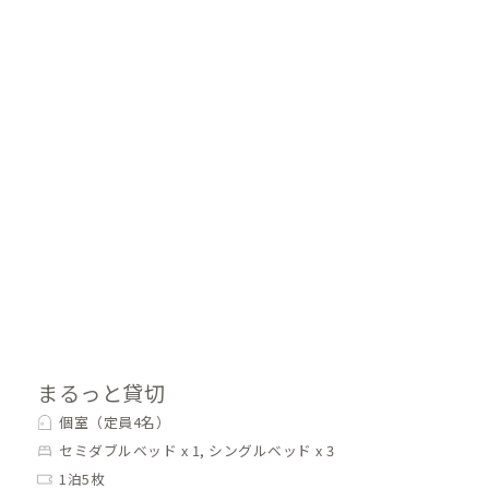
食器の用意があります。
包丁/へら/炊飯器など)
可能です。
ドライヤー/ヘアアイロン/歯ブラシ/シャン
まるっと貸切
個室（定員4名）
セミダブルベッド x 1, シングルベッド x 3
1泊5枚