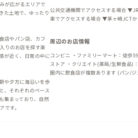
みが広がるエリアで
公共交通機関でアクセスする場合 ▼JR大
きた土地で、ゆったり
車でアクセスする場合 ▼茅ヶ崎JCTか
食店やパン店、カフ
周辺のお店情報
入りのお店を探す楽
コンビニ ・ファミリーマート：徒歩5分 スーパー ・いづ常：徒歩5分 ドラ
感が近く、日常の中に
ストア ・クリエイト(薬局/生鮮食品)：徒歩8分 大磯海水浴場ま
圏内に飲食店が複数あります (パン/ジ
朝や夕方に海沿いを歩
と、それぞれのペース
も集まっており、自然
アです。