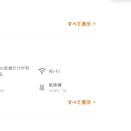
よし。
すべて表示
おすすめです。
、お茶を飲みながら過ごしたりと、自分のペ
。2階にはベッドルームが2部屋あり、朝に
屋からは海を眺めることができ、室内にい
ess会員だけが利
wifi
Wi-Fi
る
ものがセレクトされています。キッチンに
乾燥機
heat
 回
300円 / 回
にも対応しています。徒歩圏内にはパン店
ラッグストアもあり、海辺を歩きながら
すべて表示