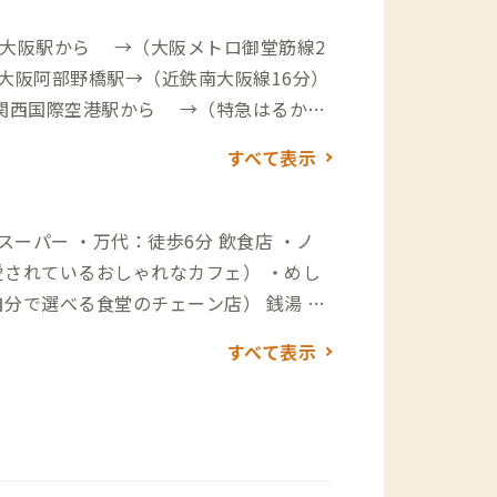
新大阪駅から →（大阪メトロ御堂筋線2
大阪阿部野橋駅→（近鉄南大阪線16分）
関西国際空港駅から →（特急はるか34
大阪阿部野橋駅→（近鉄南大阪線16分）
すべて表示
南森町入口→（高速道20分）→西名阪
到着 ▼関西国際空港から 関西空港→
速道36分）→西名阪自動車道藤井寺IC→
愛されているおしゃれなカフェ） ・めし
選べる食堂のチェーン店） 銭湯 ・
すべて表示
代行サービスもあり）