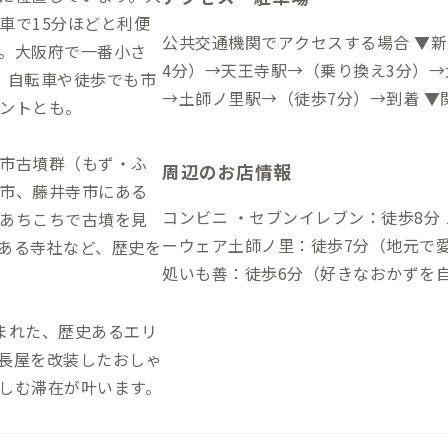
車で15分ほどと利便
公共交通機関でアクセスする場合 ▼
。大阪府で一番小さ
4分）→天王寺駅→（乗り換え3分）→
、自転車や徒歩でも市
→土師ノ里駅→（徒歩7分）→到着 ▼
ントとも。
分）→天王寺駅→（乗り換え3分）→
→土師ノ里駅→（徒歩7分）→到着 自動車でアクセスする場合 ▼新大阪駅から
市古墳群（もず・ふ
周辺のお店情報
→（一般道10分）→阪神高速12号線
市、藤井寺市にある
自動車道藤井寺IC→（一般道5分）→
コンビニ ・セブンイレブン：徒歩8分 スーパー ・万代：徒歩6分 飲食店 ・ノ
あちこちで古墳を見
（一般道4分）→阪神高速4号線→（高
ーウェア土師ノ里：徒歩7分（地元で
ある寺社など、歴史を
（一般道5分）→到着
処いも善：徒歩6分（好きなおかずを自分で
鶴の湯：徒歩2分 ・桃の湯：徒歩5分 コインランドリー ・ランドリーサービス
CK：徒歩10分（24時間営業、洗濯
まれた、歴史あるエリ
長屋を改装したおしゃ
しむ滞在が叶います。