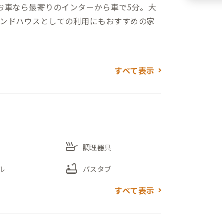
お車なら最寄りのインターから車で5分。大
ンドハウスとしての利用にもおすすめの家
造アパートに、洗練された家具や照明が置
すべて表示
過ごせることと思います。1組限定の家のた
ひご家族やご友人と水入らずの時間をお楽
アサノヤ」は、レンタルスペースやイベントス
skillet
・コワーキングスペースとしても利用可
調理器具
ノヤブックス」や、音楽ライブ、アート
bathtub
ル
バスタブ
々のイベントを楽しめるのも魅力の1つで
る方は、滞在前に営業時間や料金、イベン
すべて表示
確認くださいね。