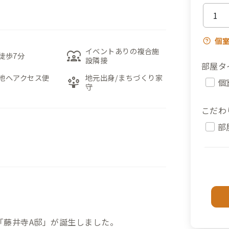
個
イベントありの複合施
diversity_1
徒歩7分
設隣接
部屋タ
地へアクセス便
地元出身/まちづくり家
person_play
個
守
こだわ
部
「藤井寺A邸」が誕生しました。