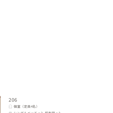
206
個室（定員4名）
シングルベッド x 2, 和布団 x 2