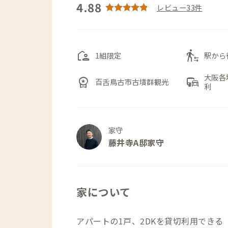
4.88
レビュー33件
location_away
transfer_within_a_station
1組限定
駅から
大阪各
workspace_premium
commute
百舌鳥古市古墳群観光
利
家守
藤井寺A邸家守
家について
アパートの1戸、2DKを貸切利用できる