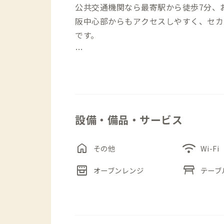
公共交通機関なら最寄駅から徒歩7分、
阪中心部からもアクセスしやすく、セカ
です。
昭和の雰囲気を残すノスタルジックな木
かれており、どの年代の方も落ち着いて
め、プライベートを大切にしたい方、ぜ
しみください。
設備・備品・サービス
同じ敷地内にある築160年の古民家「
home
wifi
ペースとして利用されおり、おやすみ処
その他
Wi-Fi
能。土日のみ営業の古本・古物店「アサ
oven_gen
table_restaurant
オーブンレンジ
テーブ
展、ポップアップショップなど、その時
す。古民家好きの方、イベントが気にな
ト情報を「アサノヤ」ホームページでご