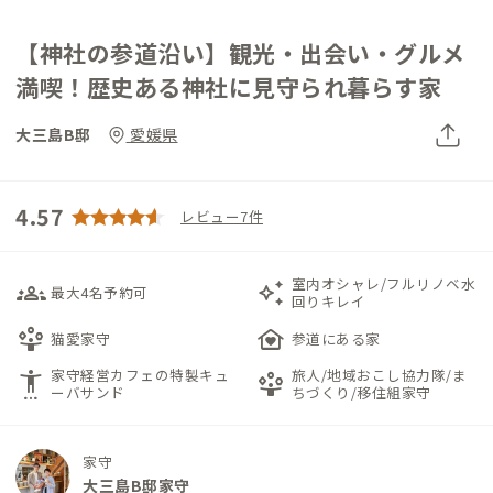
【神社の参道沿い】観光・出会い・グルメ
満喫！歴史ある神社に見守られ暮らす家
大三島B邸
愛媛県
4.57
レビュー7件
室内オシャレ/フルリノベ水
groups_3
auto_awesome
最大4名予約可
回りキレイ
person_play
family_home
猫愛家守
参道にある家
家守経営カフェの特製キュ
旅人/地域おこし協力隊/ま
settings_accessibility
person_play
ーバサンド
ちづくり/移住組家守
家守
大三島B邸家守