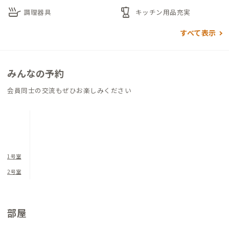
skillet
blender
最大4名での滞在が可能です。ファミリーで、グループで、時に
調理器具
キッチン用品充実
はお1人で、とその時々で使い分けもできますね。
すべて表示
家のある参道には、飲食店が豊富にあります。地元の方の利用も
多く、地域の方と交流したい方にもうれしい通りです。営業時間
みんなの予約
をしっかりリサーチし、予約しておければさらに安心です。
会員同士の交流もぜひお楽しみください
翌朝は参道まで徒歩1分、1200年以上の歴史がある大山祇神社
（おおやまづみじんじゃ）へ参拝を。樹齢2600年のご神木をは
じめ国の天然記念物に指定されているクスノキの木立や、源義
経など一度は聞いたことがある武将たちが身につけていた武具
が多数奉納されている宝物館など、歴史ある神社境内の散策は、
1号室
清々しい気持ちになれることうけあいです。
2号室
部屋