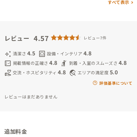
すべて表示
ビジネスに疑問を持ち始め、自分に合った働き方を模索するた
めに独立用に貯めていた貯金を使い2年間世界各国を訪問。
帰国
後は海外旅行の魅力にどっぷりハマり長期で旅行できる船員の
レストラン部門に就職。
前職の豪華客船船員時代に大三島にク
ルーズで立ち寄り参道の魅力に取り憑かれ、2020年に愛媛県今
4.57
レビュー
レビュー7件
治市の大三島に移住。
2年間地域おこし協力隊として活動するか
たわらキューバサンドのキッチンカーオーナーとして愛媛県内
4.5
4.8
auto_awesome
living
清潔さ
設備・インテリア
を中心に営業していた。
2022年3月にコリビング施設「Co-Livi
4.8
4.8
fact_check
hail
掲載情報の正確さ
到着・入室のスムーズさ
ng & Cafe SANDO」を開業し、地域に根ざした宿泊・飲食店運
4.8
5.0
volunteer_activism
travel_explore
交流・ホスピタリティ
エリアの満足度
営を目指し活動中。
今後は神社参道のまちづくりプロジェクト
を立ち上げ参道商店街で人が呼べる魅力的な場所にしていきた
評価基準について
いと考えている。
レビューはまだありません
追加料金