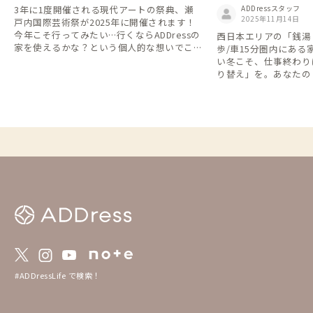
がある家
3年に1度開催される現代アートの祭典、瀬
ADDressスタッフ
2025年11月14日
戸内国際芸術祭が2025年に開催されます！
今年こそ行ってみたい…行くならADDressの
西日本エリアの「銭湯
家を使えるかな？という個人的な想いでこの
歩/車15分圏内にあ
テーマリストの作成を思いつきました🌱 AD
い冬こそ、仕事終わり
Dressのいいところは、その地域に住んでい
り替え」を。あなたの
る「家守(やもり)」がいること。滞在しなが
てください。
ら、地域のお話を聞いたり、一緒に芸術祭巡
りをできたりするかもしれません。 瀬戸内
国際芸術祭2025に行きたいけど、宿/ホテル
探しに悩んでいる方は是非ご覧ください。
会場がとっても広いこともあり、ADDressの
家でお得に長期滞在しながら島々を回るのも
いいですよね。アクセスが良いところばかり
ではありませんが、近くに行ったからには立
ち寄りたい家も含めてみました。 ■Google
mapに落とし込んだADDressの家MAPも活用
ください🙌 https://www.google.com/map
s/d/u/1/viewer?hl=ja&ll=34.517312460771
76%2C134.51190108864952&z=9&mid=1_v
UzwhGmqPfllWRsw-bbkKxSonuWeLX5
#ADDressLife で検索！