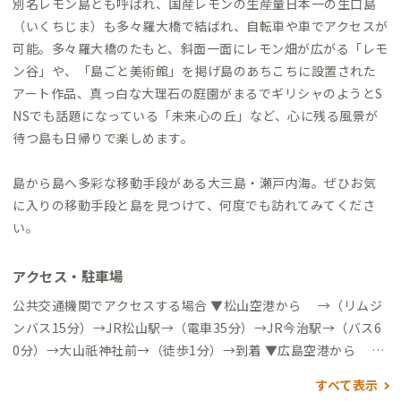
別名レモン島とも呼ばれ、国産レモンの生産量日本一の生口島
（いくちじま）も多々羅大橋で結ばれ、自転車や車でアクセスが
可能。多々羅大橋のたもと、斜面一面にレモン畑が広がる「レモ
ン谷」や、「島ごと美術館」を掲げ島のあちこちに設置された
アート作品、真っ白な大理石の庭園がまるでギリシャのようとS
NSでも話題になっている「未来心の丘」など、心に残る風景が
待つ島も日帰りで楽しめます。
島から島へ多彩な移動手段がある大三島・瀬戸内海。ぜひお気
に入りの移動手段と島を見つけて、何度でも訪れてみてくださ
い。
アクセス・駐車場
公共交通機関でアクセスする場合 ▼松山空港から →（リムジ
ンバス15分）→JR松山駅→（電車35分）→JR今治駅→（バス6
0分）→大山祇神社前→（徒歩1分）→到着 ▼広島空港から →
（リムジンバス60分）→福山駅→（今治方面行きバス50分）→
すべて表示
大三島BS→（バス25分）→大山祇神社前→（徒歩1分）→到着