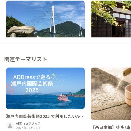
大三島C邸
佐島A邸
愛媛県
戸建て
愛媛県
ゲストハウス
【しまなみ海道 多々羅大橋近く】島時間を
【港から徒歩2分】瀬
感じる古民家
島で、人が集まる古民
この家からの距離 4km
この家からの距離 17km
関連テーマリスト
瀬戸内国際芸術祭2025 で利用したいAD
Dressの家
ADDressスタッフ
【西日本編】徒歩/車
2025年06月26日