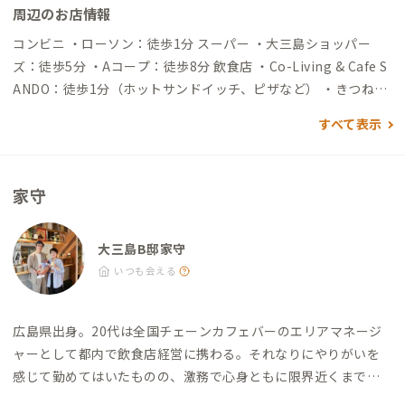
周辺のお店情報
自動車でアクセスする場合 ▼松山空港から →（一般道1時
間）→今治IC→（西瀬戸自動車道/しまなみ海道40分）→大三島I
コンビニ ・ローソン：徒歩1分 スーパー ・大三島ショッパー
C→（一般道10分）→到着 ▼広島空港から →（高速道55分）
ズ：徒歩5分 ・Aコープ：徒歩8分 飲食店 ・Co-Living & Cafe S
→大三島IC→（一般道10分）→到着 ※松山空港、広島駅周辺に
ANDO：徒歩1分（ホットサンドイッチ、ピザなど） ・きつねの
てトヨタレンタカーやニッポンレンタカーなど、レンタカー会社
ぼたん：徒歩1分（創作料理居酒屋） ・喜船：徒歩1分（和食）
すべて表示
が各社あります。お車での移動を検討されている方は参考にして
・大漁：徒歩1分（海鮮） ・よし川：徒歩10分（ファミリーレ
ください。
ストラン） ・大鳥居：徒歩10分（お好み焼き） ・大三島ブリュ
ワリー：徒歩5分（地ビール） ・大三島みんなのワイナリー：徒
家守
歩3分（地ワイン） ※島内飲食店は不定休・臨時休業となること
があり、事前に営業時間を確認していただくことをおすすめしま
す
大三島B邸家守
いつも会える
広島県出身。
20代は全国チェーンカフェバーのエリアマネージ
ャーとして都内で飲食店経営に携わる。それなりにやりがいを
感じて勤めてはいたものの、激務で心身ともに限界近くまで働
きすぎ退職を決意。
都会の働き方や若者が搾取されやすい飲食