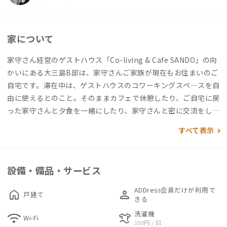
家について
家守さん経営のゲストハウス「Co-living & Cafe SANDO」の向
かいにある大三島B邸は、家守さんご家族が現在もお住まいのご
自宅です。滞在中は、ゲストハウスのコワーキングスペ―スを自
由に使えるとのこと。そのままカフェで休憩したり、ご自宅に戻
った家守さんと夕食を一緒にしたり、家守さんと密に交流をした
い方におすすめです。ゲストハウスに滞在している会員さんも交
すべて表示
えて時間も楽しみになりそうです。
2024年現在、フルリノベーションして1年ほどのため、新品交換
設備・備品・サービス
済の水回りは清潔感を求める方にもご満足いただけることと思
います。
ADDress会員だけが利用で
home
person
戸建て
こだわりを感じる、センスの良いインテリアが置かれた共有ス
きる
ペース。
洗濯機
wifi
laundry
Wi-Fi
100円 / 回
個室は2つ、どちらも定員2名。2部屋同時予約ができますので、