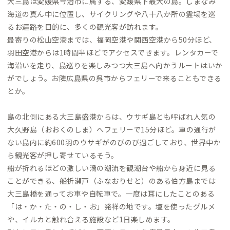
大三島は愛媛県今治市に属する、愛媛県下最大の島。しまなみ
海道の真ん中に位置し、サイクリングや八十八か所の霊場を巡
るお遍路を目的に、多くの観光客が訪れます。
最寄りの松山空港までは、福岡空港や関西空港から50分ほど、
羽田空港からは1時間半ほどでアクセスできます。レンタカーで
海沿いを走り、島巡りを楽しみつつ大三島へ向かうルートはいか
がでしょう。お隣広島県の呉市からフェリーで来ることもできる
とか。
島の北側にある大三島盛港からは、ウサギ島とも呼ばれ人気の
大久野島（おおくのしま）へフェリーで15分ほど。車の通行が
ない島内に約600羽のウサギがのびのび過ごしており、世界中か
ら観光客が押し寄せているそう。
船が折れるほどの激しい渦の潮流を観潮台や船から身近に見る
ことができる、船折瀬戸（ふなおりせと）のある伯方島までは
大三島橋を通ってお車や自転車で。一度は耳にしたことのある
「は・か・た・の・し・お」発祥の地です。塩を使ったグルメ
や、イルカと触れ合える施設など1日楽しめます。