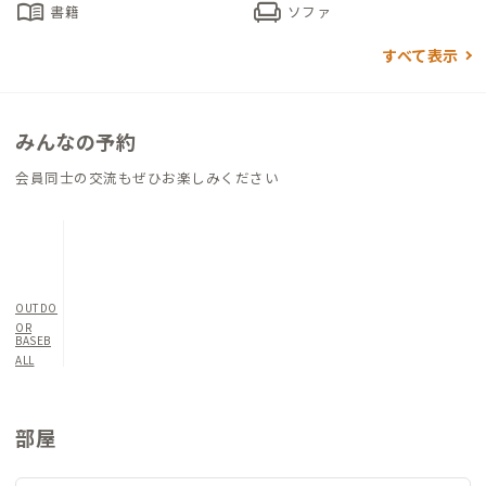
menu_book
chair
書籍
ソファ
す。ところどころに木が使われた温もりある室内で、のんびり寛
げそうです。家守家族は住み込みのため、ホームステイ感覚での
すべて表示
滞在をお求めの方にもおすすめの家です。
家の徒歩圏内にコンビニ、スーパー、ドラッグストアや飲食店
みんなの予約
があり、日々の生活も便利です。
会員同士の交流もぜひお楽しみください
OUTDO
OR
BASEB
ALL
部屋