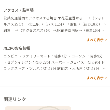
アクセス・駐車場
公共交通機関でアクセスする場合 ▼花巻空港から →（シャト
ルバス35分）→北上駅→（バス 11分）→荒堰→（徒歩18分）→
到着 →（アクセスバス7分）→JR花巻空港駅→（電車16分）
→北上駅→（バス 11分）→荒堰→（徒歩18分）→到着 ▼盛岡駅
すべて表示
から →（電車50分）→北上駅→（バス 11分）→荒堰→（徒歩
周辺のお店情報
18分）→到着 →（新幹線20分）→北上駅→（バス 11分）→
荒堰→（徒歩18分）→到着 ▼北上駅（最寄り駅）から →（路
コンビニ ・ファミリーマート：徒歩7分 ・ローソン ：徒歩9分
線バス北上翔南高校成沢線11分）→荒堰→（徒歩18分）→到着
・セブンイレブン：徒歩23分 スーパー ・ジョイス：徒歩9分 ド
→（タクシー乗車15分約¥2,000）→到着 →（徒歩1時間）
ラッグストア ・ツルハ：徒歩9分 飲食店 ・大阪屋：徒歩3分（大
→到着 自動車でアクセスする場合 ▼花巻空港から →（一般道30
衆食堂 ジャンボ餃子が絶品） ・六星軒：徒歩9分（ラーメンが
すべて表示
分）→到着 ▼盛岡駅から →（一般道1時間30分）→到着 →（一
メイン） コインランドリー ・洗濯村：徒歩8分
般道10分）→盛岡IC→（高速道40分）→北上江釣子IC→（一般
道10分）→到着 ▼北上駅から →（一般道10分）→到着 ※花巻
空港、盛岡駅、北上駅周辺にてトヨタレンタカーやニッポンレ
関連リンク
ンタカーなど、レンタカー会社が各社あります。お車での移動を
検討されている方は参考にしてください。 ※冬季（11月中旬～