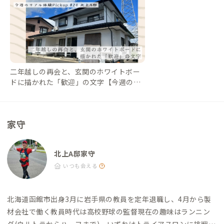
3月下旬）は雪が降るため、車でのアクセスの場合はスタッドレ
スタイヤを装着した上でお越しください。また、防寒対策とし
て、イヤーマフや手袋、重ね着をすることがおすすめです。
二年越しの再会と、玄関のホワイトボー
ドに描かれた「歓迎」の文字【今週のPic
kup #24 北上A邸】｜#ADDressLife（ア
ドレスライフ）
家守
北上A邸家守
いつも会える
北海道函館市出身
3月に岩手県の教員を定年退職し、4月から製
材会社で働く
教員時代は高校野球の監督
現在の趣味はランニン