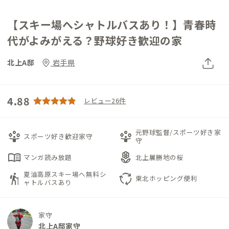
【スキー場へシャトルバスあり！】青春時
代がよみがえる？野球好き歓迎の家
北上A邸
岩手県
4.88
レビュー26件
元野球監督/スポーツ好き家
person_play
person_play
スポーツ好き歓迎家守
守
menu_book
local_florist
マンガ読み放題
北上展勝地の桜
夏油高原スキー場へ無料シ
hiking
cycle
東北ホッピング便利
ャトルバスあり
家守
北上A邸家守