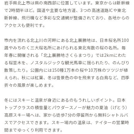
岩手県北上市は県の南西部に位置しています。東京からは新幹線
で2時間半ほど。国道や主要な地方道、3つの高速道路ICや東北
新幹線、飛行機など多彩な交通網が整備されており、各地からの
アクセスも便利です。
市内を流れる北上川の河畔にある北上展勝地は、日本桜名所100
選やみちのく三大桜名所にあげられる東北有数の桜の名所。毎
年春に開催される「北上展勝地さくらまつり」では2kmにわた
る桜並木を、ノスタルジックな観光馬車に揺られたり、のんびり
散策したり。公園内には150種1万本の桜や10万株のツツジが植
えられ、秋には紅葉、冬は雪景色の中を飛来する白鳥など、四季
折々の風景が楽しめます。
冬にはスキーと温泉が身近にあるのもうれしいポイント。日本
トップクラスの積雪量とパウダースノーが魅力の夏油（げとう）
高原スキー場へは、家から徒歩7分の停留所から無料シャトルバ
スでアクセスできます。スキー場内の温泉は、ナイターの営業時
間までゆっくり利用できます。