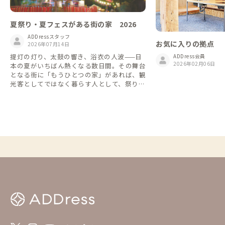
夏祭り・夏フェスがある街の家 2026
ADDressスタッフ
お気に入りの拠点
2026年07月14日
提灯の灯り、太鼓の響き、浴衣の人波——日
ADDress会員
2026年02月06日
本の夏がいちばん熱くなる数日間。その舞台
となる街に「もうひとつの家」があれば、観
光客としてではなく暮らす人として、祭りや
フェスの熱気の真ん中に立てます。竿燈も、
祇園祭も、夏フェスも近い距離で。予約は早
い者勝ち！