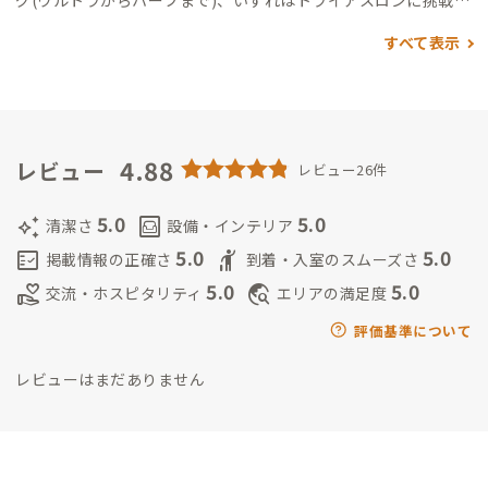
グ(ウルトラからハーフまで)、いずれはトライアスロンに挑戦し
ます。
近くに食堂、スポーツ施設、温泉があり、徒歩圏内にスー
すべて表示
パー、コンビニ、ドラッグストア、コインランドリーがありま
す。
別の趣味の端材DIYで小物を作っています。
4.88
レビュー
レビュー26件
5.0
5.0
auto_awesome
living
清潔さ
設備・インテリア
5.0
5.0
fact_check
hail
掲載情報の正確さ
到着・入室のスムーズさ
5.0
5.0
volunteer_activism
travel_explore
交流・ホスピタリティ
エリアの満足度
評価基準について
レビューはまだありません