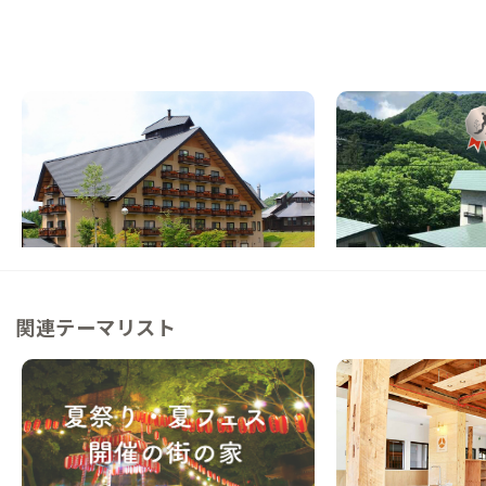
金山A邸
八幡平A邸
山形県
ホテル/旅館
岩手県
戸建て
【スキー場が目の前】雄大な大自然に佇むド
【北東北の真ん中】ス
イツ風ホテル
東北の夏祭り巡りも楽
この家からの距離 72km
この家からの距離 96km
関連テーマリスト