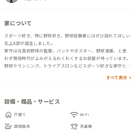
家について
スポーツ好き、特に野球好き、野球経験者にはぜひ訪れてほしい
北上A邸が誕生しました。
家守は元高校野球の監督。バットやポスター、野球漫画、と思
わず現役時代がよみがえるわくわくするお部屋が待っています。
野球やランニング、トライアスロンなどスポーツ好きな家守と、
スポーツ談義に花を咲かせてください。
すべて表示
個室は、子供時代を思わせる懐かしい2段ベッドが置かれてお
り、実家に帰ってきたような気持ちになります。野球グッズでい
設備・備品・サービス
っぱいのBASEBALLとキャンプギアが並ぶOUTDOOR。お好き
なお部屋を選んでください。
home
wifi
戸建て
Wi-Fi
skillet
laundry
共有スペースにもジャンル問わず漫画が置かれているので、子供
調理器具
洗濯機
の頃はできなかった漫画を読みながらの夜更かしを満喫できま