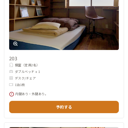
203
個室（定員2名）
ダブルベッド x 1
デスク/チェア
1泊1枚
内鍵あり・外鍵あり。
予約する