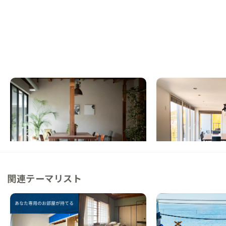
逗子B邸
葉山A邸
神奈川県
ゲストハウス
神奈川県
シェアハウス
【駅徒歩10分】温かみのある空間でゆった
【東京駅から60分】
り逗子ライフを
リンリゾートな家
この家からの距離 5km
この家からの距離 8km
関連テーマリスト