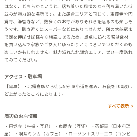
はなく、どちらかというと、落ち着いた風情のある落ち着いた街
並みが魅力的な場所です。また鎌倉エリアと同じく、東慶寺や円
覚寺、浄智寺など、数多くのお寺がありそれらを巡るのも楽しそ
うです。拠点近くにスーパーなどはありませんが、隣の大船駅ま
で足を伸ばせば様々な施設もあるため、拠点に訪れる際は食材
を買い込んで家族やご友人とゆったりとくつろいでいただくのも
楽しいかもしれません。魅力溢れた北鎌倉エリア、ぜひ一度訪れ
てみてください。
アクセス・駐車場
【電車】 ・北鎌倉駅から徒歩5分 ※小道を進み、石段を100段ほ
ど上がったところにあります。
すべて表示
周辺のお店情報
・円覚寺（座禅・写経） ・東慶寺（写経） ・茶飯事（日本料理
屋） ・喫茶ミンカ（カフェ） ・ローソン＋スリーエフ（コンビ