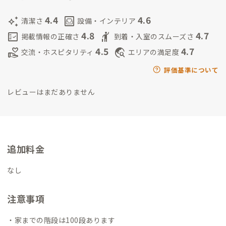
ったりします。
話すのは好きですので、もしよかったら遠慮なく
声をかけてくださいね。
4.4
4.6
auto_awesome
living
清潔さ
設備・インテリア
4.8
4.7
fact_check
hail
掲載情報の正確さ
到着・入室のスムーズさ
4.5
4.7
volunteer_activism
travel_explore
交流・ホスピタリティ
エリアの満足度
評価基準について
レビューはまだありません
追加料金
なし
注意事項
・家までの階段は100段あります