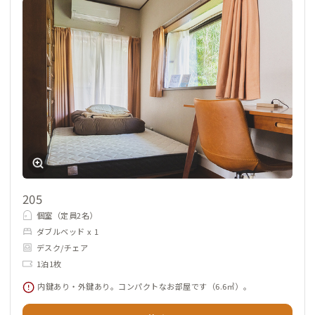
205
個室（定員2名）
ダブルベッド x 1
デスク/チェア
1泊1枚
内鍵あり・外鍵あり。コンパクトなお部屋です（6.6㎡）。