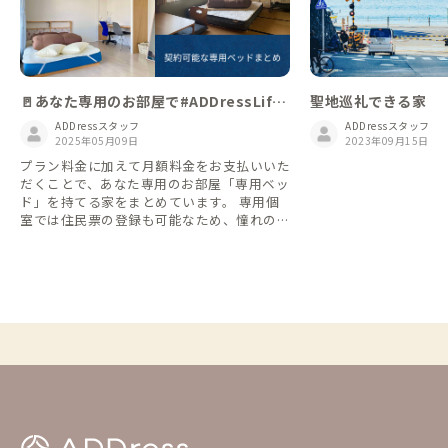
🚪あなた専用のお部屋で#ADDressLife
聖地巡礼できる家
を広げよう｜専用ベッドまとめ
ADDressスタッフ
ADDressスタッフ
2025年05月09日
2023年09月15日
プラン料金に加えて月額料金をお支払いいた
だくことで、あなた専用のお部屋「専用ベッ
ド」を持てる家をまとめています。 専用個
室では住民票の登録も可能なため、憧れの土
地での暮らしや移住先探しにじっくり腰を据
えてみたい方にもおすすめです。 また、一
つの家に居住することなく全国各地を移動し
ながら生活する「アドレスホッパー」のよう
な自由な暮らし方を望む方にとっても、選択
肢の幅を広げてくれるプランです。 1か月以
上の長期滞在に検討してみるのもいいですね
👍 最新の空室状況・概要を見る👇 https://a
ddress-membersupport.zendesk.com/hc/
ja/articles/15085946790553