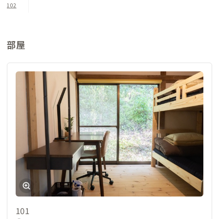
102
この歴史ある家で、ゆっくりと自分だけの特別な時間を過ごして
みてはいかがでしょうか？味わい深い古民家ライフを存分にお
楽しみください。
部屋
※利用上の注意
外部照明は日没ごろ点灯し、22時台には消灯します。夜間は暗
いため、足元にお気をつけてお越しください。
101