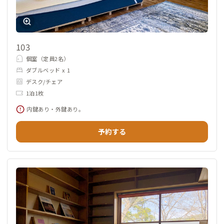
103
個室（定員2名）
ダブルベッド x 1
デスク/チェア
1泊1枚
内鍵あり・外鍵あり。
予約する