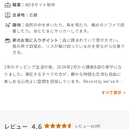
職業：
WEBサイト制作
出身地：
近畿
趣味：
自然の中を歩いたり、鳥を見たり、拠点のソファで読
書したり。あとたまにサッカーしてます。
家のお気に入りポイント：
森に囲まれていて窓が大きい。
鳥の声で目覚め、リスが駆け回っているのを見ながら仕事で
きる。
1年のホッピング生活の後、2024年2月から鎌倉B邸の家守にな
りました。
滞在するすべての方が、静かな時間も交流も自由に
楽しめる心地よい空間を目指しています。
Recently, we've had
guests from overseas. I enjoy meeting people from differe
すべて表示
nt countries, so you're always welcome to stay here.
▼家守
の交流スタイル
基本的には拠点にいますが、日中出ていること
もあります。
拠点では、偶発的に発生する自然な交流を大切にし
たいと思っています。
みなさんが思い思いの過ごし方ができるよ
うに、こちらから積極的に話しかけることは敢えてしていなか
4.6
レビュー
レビュー420件