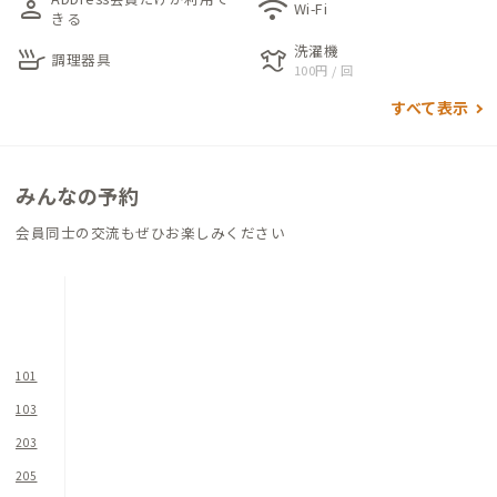
person
wifi
キップフロア。1階は、多くの人が一緒に過ごせる広々としたリ
Wi-Fi
きる
ビングとキッチンがあります。特徴的な青緑色のタイルが魅力の
洗濯機
skillet
laundry
キッチンは、多くの人と料理を楽しむのにぴったりの場所にな
調理器具
100円 / 回
っています。一方、2階には集中力を高める書斎スペースやリラ
すべて表示
ックスできるロッキングチェアが設けられています。
また、建物の歴史を尊重するために、ダイニングテーブルやキ
みんなの予約
ッチンカウンターにはもともと本棚として使われていた古材を
積極的に使用しています。壁や手すりには本が配置されており、
会員同士の交流もぜひお楽しみください
かつての雰囲気を残しています。本の選定はブックコーディネー
ターが行ったため、魅力的な本が並んでいます。興味を引く本を
手に取り、お気に入りの場所で静かに読むのもおすすめです。
建物は1棟ですが、建物内での行き来ができないため、予約する
101
部屋によっては、浴室・シャワー室（計3ヶ所）に向かうために
103
一度外に出る必要があります。古民家ということもあり、安全上
203
問題はありませんが、ドアが開閉しにくいなど建具の経年劣化
もございますので、予めご了承ください。
205