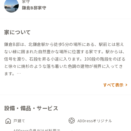
家守
鎌倉B邸家守
家について
鎌倉B邸は、北鎌倉駅から徒歩5分の場所にある、駅前とは思え
ない緑に囲まれた自然豊かな場所に位置する家です。駅からは、
信号を渡り、石段を昇る小道に入ります。100段の階段をのぼる
と徐々に焼杉のような落ち着いた色調の建物が視界に入ってき
ます。
すべて表示
この家は元々、著名な東洋・考古学者の自宅でした。増改築を
何度も繰り返したのでしょう。ややいびつに雁行したL字型の家
が絶妙に周囲と調和し、訪れる方々を暖かく迎え入れてくれま
設備・備品・サービス
す。
home
戸建て
ADDressオリジナル
玄関に入ると、まず注目するのは、広々とした吹き抜け空間とス
ADDress会員だけが利用で