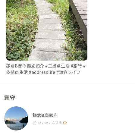
鎌倉B邸の拠点紹介 #二拠点生活 #旅行 #
多拠点生活 #addresslife #鎌倉ライフ
家守
鎌倉B邸家守
だいたい会える