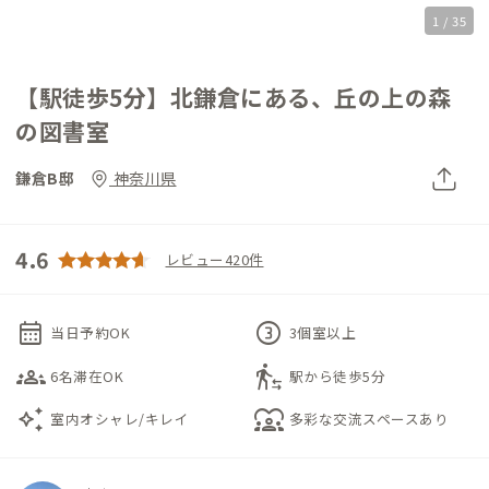
1 / 35
【駅徒歩5分】北鎌倉にある、丘の上の森
の図書室
鎌倉B邸
神奈川県
4.6
レビュー420件
calendar_month
counter_3
当日予約OK
3個室以上
groups_3
transfer_within_a_station
6名滞在OK
駅から徒歩5分
auto_awesome
diversity_1
室内オシャレ/キレイ
多彩な交流スペースあり