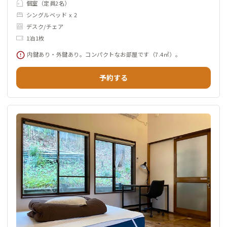
個室（定員2名）
シングルベッド x 2
デスク/チェア
1泊1枚
内鍵あり・外鍵あり。コンパクトなお部屋です（7.4㎡）。
予約する