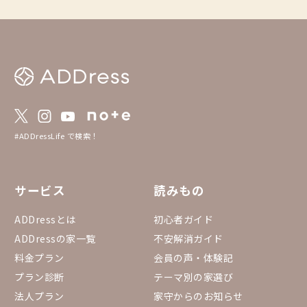
#ADDressLife で検索！
サービス
読みもの
ADDressとは
初心者ガイド
ADDressの家一覧
不安解消ガイド
料金プラン
会員の声・体験記
プラン診断
テーマ別の家選び
法人プラン
家守からのお知らせ