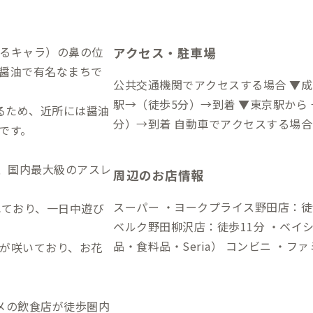
るキャラ）の鼻の位
アクセス・駐車場
醤油で有名なまちで
公共交通機関でアクセスする場合 ▼成
駅→（徒歩5分）→到着 ▼東京駅から
るため、近所には醤油
分）→到着 自動車でアクセスする場合 ▼成田空港から →（高速道60分）→柏I
です。
C→（一般道30分）→到着 ▼東京駅か
0分）→到着
は、国内最大級のアスレ
周辺のお店情報
スーパー ・ヨークプライス野田店：徒歩
れており、一日中遊び
ベルク野田柳沢店：徒歩11分 ・ベイ
品・食料品・Seria） コンビニ ・ファミリーマート清水公園東店：徒歩11分
が咲いており、お花
・セブンイレブン野田愛宕店：徒歩13分 飲食店 ・あさひ散道イッチ：徒
分（季節の食材を使ったおしゃれなサ
歩10分（こだわりのスパイスカレー）
メの飲食店が徒歩圏内