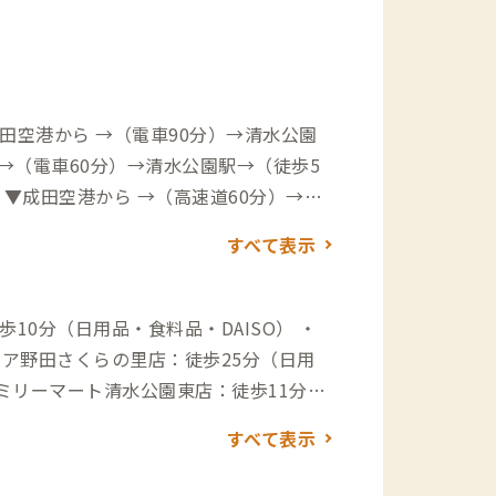
田空港から →（電車90分）→清水公園
 →（電車60分）→清水公園駅→（徒歩5
ら →（高速道50分）→柏IC→（一般道3
すべて表示
10分（日用品・食料品・DAISO） ・
シア野田さくらの里店：徒歩25分（日用
歩10
すべて表示
ンドイッチ屋） ・カレー屋駒ちゃん：徒
 ・中華料理成久：徒歩10分（ボリュー