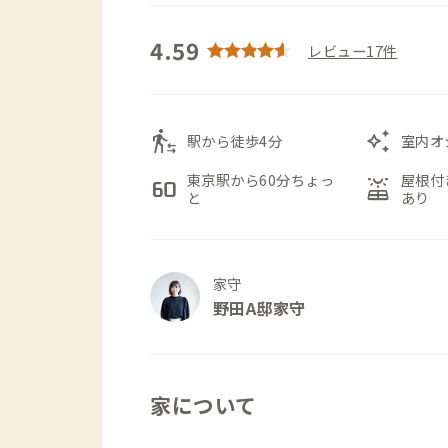
4.59
レビュー17件
transfer_within_a_station
auto_awesome
駅から徒歩4分
室内オ
東京駅から60分ちょっ
屋根付
60fps
solar_power
と
あり
家守
野田A邸家守
家について