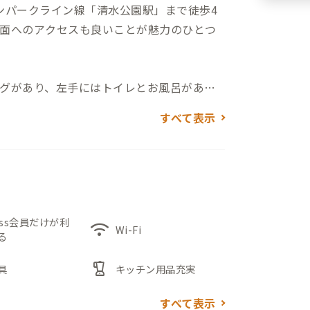
ンパークライン線「清水公園駅」まで徒歩4
面へのアクセスも良いことが魅力のひとつ
グがあり、左手にはトイレとお風呂があり
すべて表示
きウッドデッキがあり、リラックスタイム
コーヒーブレイクに、お仕事合間の息抜き
過ごしください。
の個室です。ハンモックがあるので、こちらも仕
ご利用ください。
ess会員だけが利
wifi
Wi-Fi
る
blender
具
キッチン用品充実
すべて表示