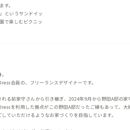
ム満点でコスパの良い街中華） ・BURGE
ます。
ワイルドバーガーを作っているBAR） 買い物 ・岩崎精肉店：徒歩６分 ・富多
」というサンドイッ
屋：徒歩12分（青果店） その他 ・清水公園：徒歩15分（国内最大級のアスレ
園で楽しむピクニッ
チック公園） ・キノエネ醤油 本社屋
徒歩20分 ※現在は見学休止中 ・キ
分 ※現在は見学休止中 ・キッコーマ
中 ・もりのゆうえんち：車で8分
身。
Dress会員の、フリーランスデザイナーです。
される前家守さんから引き継ぎ、2024年9月から野田A邸の
DDressを利用した拠点がこの野田A邸だったご縁もあって、
ごしていただけるようなお家づくりを目指しています。