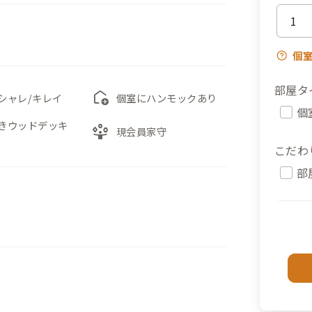
個
部屋タ
add_home
シャレ/キレイ
個室にハンモックあり
個
きウッドデッキ
person_play
現会員家守
こだわ
部