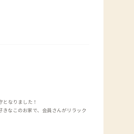
R & BAR CABIN（ステーキみたいな
直売所：徒歩17分 ・野田市郷土博物館：
ッコーマンもの知りしょうゆ館：車で7
ン 御用蔵：車で7分 ※現在は見学休止
家守となりました！
大好きなこのお家で、会員さんがリラック