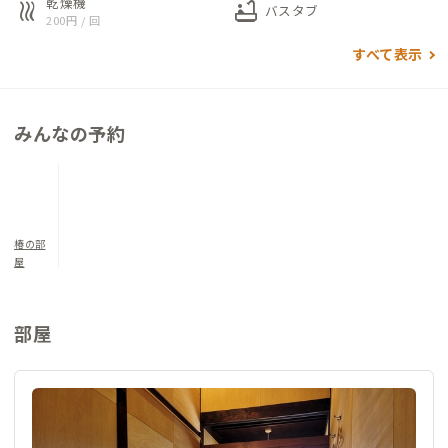
乾燥機
heat
bathtub
バスタブ
200円 / 回
各個室はこじんまりとしていますが、従来の天井を上げて、梁を
すべて表示
見せつつ空間を広めに設計しています。個室には十分な広さのデ
スクと、飛騨の職人の手づくり椅子が備え付けられています。
みんなの予約
屋根も特殊な断熱塗料で覆い、壁には断熱材と遮音材を入れ、
古民家特有の暑さ・寒さ・音漏れ対策にも気を配っています。
リビングは、近所の畳職人が張り替えた掘り炬燵のある8畳の和
室です。ADDress会員や宿のゲストたちとの交流、食事や団欒
の場としてコミュニケーションを楽しんでください。
椿の部
屋
部屋