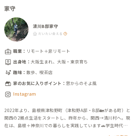
家守
清川B邸家守
だいたい会える
職業：
リモート＋非リモート
出身地：
大阪生まれ、大阪・東京育ち
趣味：
散歩、喫茶店
家のお気に入りポイント：
窓からのそよ風
Instagram
2022年より、島根県津和野町（津和野A邸・B邸🏡がある町）と
関西の2拠点生活をスタートし、昨年から、関西→清川村へ。現
在は、島根＋神奈川での暮らしを実践しています🚗
学生時代に
は寮生活を経験し、また、宿泊施設での住み込みアルバイトやW