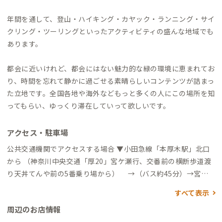
年間を通して、登山・ハイキング・カヤック・ランニング・サイ
クリング・ツーリングといったアクティビティの盛んな地域でも
あります。
都会に近いけれど、都会にはない魅力的な緑の環境に恵まれてお
り、時間を忘れて静かに過ごせる素晴らしいコンテンツが詰まっ
た立地です。全国各地や海外などもっと多くの人にこの場所を知
ってもらい、ゆっくり滞在していって欲しいです。
アクセス・駐車場
公共交通機関でアクセスする場合 ▼小田急線「本厚木駅」北口
から （神奈川中央交通「厚20」宮ケ瀬行、交番前の横断歩道渡
り天丼てんや前の5番乗り場から） →（バス約45分）→宮ケ
瀬小・中学校前→（徒歩すぐ）→到着 ※清川村内は自由乗降区
すべて表示
間です ▼自動車でアクセスする場合 ・新東名高速伊勢原大山IC
周辺のお店情報
から約30分 ・東名高速厚木ICから約40分 ・中央道・圏央道相模