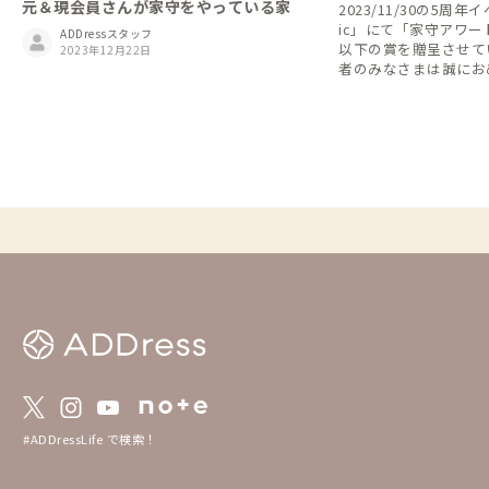
元＆現会員さんが家守をやっている家
2023/11/30の5周年イ
ic」にて「家守アワー
ADDressスタッフ
以下の賞を贈呈させて
2023年12月22日
者のみなさまは誠にお
本アワードは、会員・
からおすすめしたい家
によって選定された家にな
れた家には、各家のト
ゴールド・シルバー・
ッジが掲載されていま
家・家守さんが受賞さ
り、次の訪れたい家を
い！ 【1.賞一覧】 ・全国優秀賞 ※ゴール
ド・バッジ ・エリア
ジ ・入賞 ※ブロンズ
考方法】 ・2023年11
アンケート募集 【3.選考基準】 ・全国優秀
賞 ：得票数上位5件
：エリア別の得票数
（同得票数の場合は
：全エリアをまたぎ
家を選出 【4.家守アワード2023とは？】 htt
#ADDressLife で検索！
ps://addresslove.not
ba98104b80a959d387