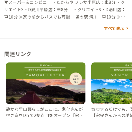
湖ICから約30分
▼スーパー＆コンビニ ・たからや フレサ半原店：車8分 ・ク
リエイトS・D愛川半原店：車8分 ・クリエイトS・D清川店：
車10分 ※家の前からバスでも可能 ・道の駅 清川：車10分 ※家
の前からバスでも可能 ・ファミリーマート 津久井宮が瀬店：車
すべて表示
6分 ・セブン-イレブン 愛川半原店：車8分 ※いずれの店舗も徒
歩は難しいので、車以外でお越しの場合は、バスの乗降可能な上
記「クリエイトS・D清川店」か「道の駅 清川」の店舗を利用、
関連リンク
もしくは施設の自転車をご利用ください。 ▼飲食店 ・レストラ
ン「たかふぇ」：徒歩3分 ※不定休 ・定食「でとまん食堂」：
徒歩3分 ※水曜 定休 ・Cafe「WILD CHICKEN」：徒歩10分 ※
不定休 ・丸太小屋レストラン「びんずる」：車3分または徒歩1
7分 ※木曜 定休 ・カフェ「オギッソ」：車3分または徒歩30分
※月曜/火曜 定休 ・イタリアン料理「四季-Quattro-」：車12分
※火曜 定休 ・ステーキレストラン「STUMP」：車10分 ※火曜
定休 ・Cafe「ひとあし」：車11分 ※月曜/火曜 定休 ・カレー
静かな里山暮らしがここに。家守さんが
散歩するだけでも、
「ヤマノカミ」：車11分 ※月曜/火曜/水曜 定休
空き家をDIYで2拠点目をオープン【家守
【家守さんからの地域情
さんからの地域情報 #24】｜#ADDressL
DressLife（アド
ife（アドレスライフ）