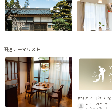
上野原A邸
鶴巻温泉C邸
山梨県
シェアハウス
神奈川県
戸建て
【都心から1時間】築300年の古民家シェア
【駅徒歩6分】温泉街
ハウス
が自慢の家
この家からの距離 15km
この家からの距離 16km
関連テーマリスト
家守アワード2023
ADDressスタッフ
2023年12月28日