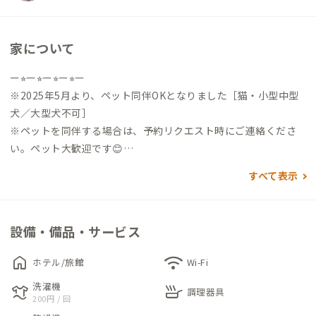
家について
ー⭐︎ー⭐︎ー⭐︎ー⭐︎ー
※2025年5月より、ペット同伴OKとなりました［猫・小型中型
犬／大型犬不可］
※ペットを同伴する場合は、予約リクエスト時にご連絡くださ
い。ペット大歓迎です😊
ー⭐︎ー⭐︎ー⭐︎ー⭐︎ー
すべて表示
ADDress清川B邸（施設名「宮ヶ瀬手しごとの家」）は宮ヶ瀬湖
畔に位置します。長年空き家でしたが、地域の人たちとともに古
民家再生プロジェクトを立ち上げ、宿泊施設として生まれ変わり
設備・備品・サービス
ました。
home
wifi
ホテル/旅館
Wi-Fi
現代の一般家庭では見られない、貴重な梁や柱を活かした造り
洗濯機
laundry
skillet
となっています。また、建具や欄間や硝子などの古材を意匠デザ
調理器具
200円 / 回
インとして再利用しました。