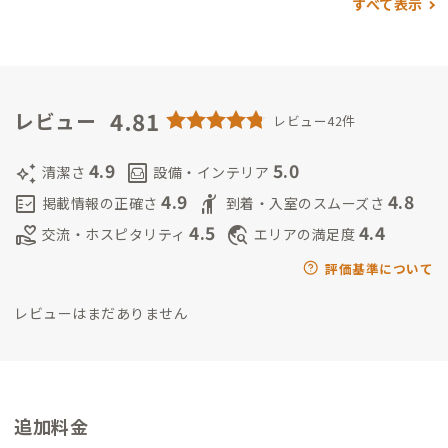
すべて表示
OOFを体験しました。
そのおかげか、共同生活に対する抵抗は
あまりなく適度に過ごしています。
都会に近い神奈川県唯一の
村・清川村ですが、「ADDressの家があったから来てみた」と
いう会員さんも少なくありません。
この場所で、どうぞゆっくり
お過ごしいただけたら幸いです。
4.81
よろしくお願いいたします。
レビュー
レビュー42件
4.9
5.0
auto_awesome
living
清潔さ
設備・インテリア
4.9
4.8
fact_check
hail
掲載情報の正確さ
到着・入室のスムーズさ
4.5
4.4
volunteer_activism
travel_explore
交流・ホスピタリティ
エリアの満足度
評価基準について
レビューはまだありません
追加料金