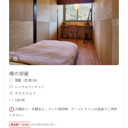
椿の部屋
個室（定員1名）
シングルベッド x 1
デスク/チェア
1泊1枚
内鍵あり・外鍵あり。ペット同伴時、ケージとトイレは各自でご持参
ください。
連泊割
7泊6枚
2024年06月03日 ～