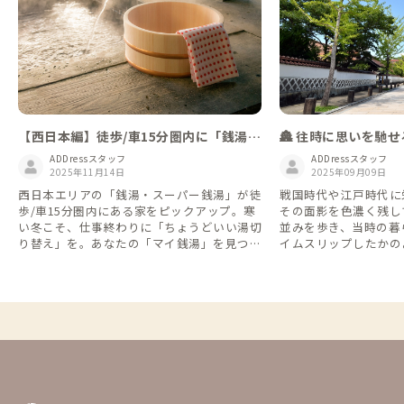
【西日本編】徒歩/車15分圏内に「銭湯」
🏯 往時に思いを馳
がある家
ADDressスタッフ
ADDressスタッフ
2025年11月14日
2025年09月09日
西日本エリアの「銭湯・スーパー銭湯」が徒
戦国時代や江戸時代に
歩/車15分圏内にある家をピックアップ。寒
その面影を色濃く残し
い冬こそ、仕事終わりに「ちょうどいい湯切
並みを歩き、当時の暮
り替え」を。あなたの「マイ銭湯」を見つけ
イムスリップしたかの
てください。
ませんか？