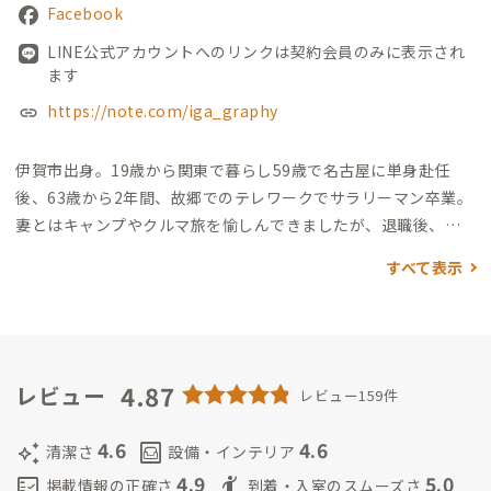
Facebook
LINE公式アカウントへのリンクは契約会員のみに表示され
ます
https://note.com/iga_graphy
伊賀市出身。19歳から関東で暮らし59歳で名古屋に単身赴任
後、63歳から2年間、故郷でのテレワークでサラリーマン卒業。
妻とはキャンプやクルマ旅を愉しんできましたが、退職後、妻
と長男が暮らす茨城県には帰らず故郷伊賀の友達の空き家を借
すべて表示
りて家守業をスタートし、両親を見送った後も、妻も絶賛する
円満別居でお志事中😁
そんな家守は話好きで世話焼きですが、
リモートワークなどに集中している人の邪魔はしませんので、ご
心配なく🤗
私自身、家守業を愉しんでいて、どんなおもてなしが
できるのかが”IKIGAI”
4.87
まず、伊賀肉
牛肉好きな会員さんが揃え
レビュー
レビュー159件
ば、BBQやすき焼きパーティーを絶賛、開催中。
知名度で「松
阪肉」にはかなわない「伊賀肉」は、地元で8割消費され全国に
4.6
4.6
auto_awesome
living
清潔さ
設備・インテリア
出回っていない隠れた銘品です。絶対に食べてみて〜！
そして、
4.9
5.0
fact_check
hail
掲載情報の正確さ
到着・入室のスムーズさ