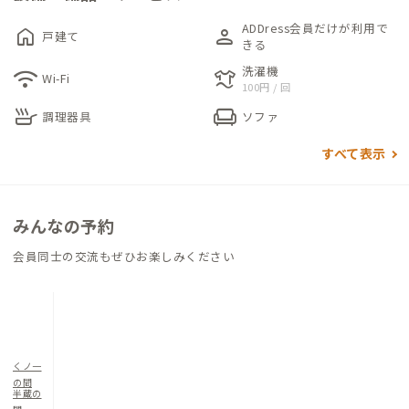
ADDress会員だけが利用で
home
person
戸建て
各個室は、長期滞在や荷物が多い方でもゆとりある空間が確保
きる
されております。明るい自然光が入るお部屋で、リモートワーク
洗濯機
wifi
laundry
Wi-Fi
100円 / 回
も快適に行えそうです。
skillet
chair
調理器具
ソファ
すべて表示
みんなの予約
会員同士の交流もぜひお楽しみください
くノ一
の間
半蔵の