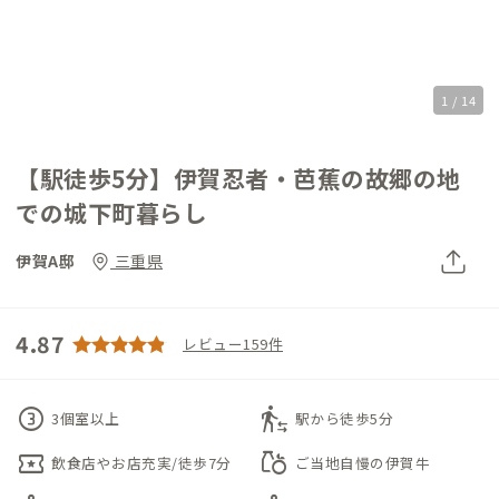
1 / 14
【駅徒歩5分】伊賀忍者・芭蕉の故郷の地
での城下町暮らし
伊賀A邸
三重県
4.87
レビュー159件
counter_3
transfer_within_a_station
3個室以上
駅から徒歩5分
local_activity
grocery
飲食店やお店充実/徒歩7分
ご当地自慢の伊賀牛