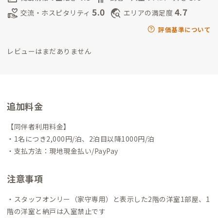
伊賀人とのご縁紡ぎ
オープン前にDIY師匠を探す中、クルマで15
5.0
4.7
volunteer_activism
travel_explore
交流・ホスピタリティ
エリアの満足度
分の地に奈良から移住し古民家再生中の方に出会え、以来ご縁
を大切にしています。
すると古民家暮らしやDIY好きの方とご縁
評価基準について
がどんどん紡がれ、今では10数人の個性豊かな方々と「伊賀古
レビューはまだありません
民家ネットワーク」ができています。
中には、和楽器ミュージシ
ャンや、鷹匠・刀鍛冶さんもいます。
ご興味ある会員さんは何人
もお連れしています。ぜひ、愉しみましょう！
そんな古民家ある
じのハブ役としての私は、「古民家つむぎすと」と呼ばせてい
ただきながらの活動は、20代も参加する地域団体「いがグラフ
追加料金
ィー」で焦らずボチボチと若者にも継承していきます。
https://i
ga.localgraphy.jp/
いがうえの語り部の会ボランティアガイドも
【同伴者利用料金】
3年目！
お城・忍者だけでなく、おもろいヒトに興味があれば、
・1名につき2,000円/泊、2泊目以降1000円/泊
伊賀人ツアーご一緒します！
https://www.iga-guide.com/sho
・支払方法：現地現金払い/PayPay
p_activity/activity/kataribe.html
注意事項
・スタッフオンリー（家守専用）と表示した2階の洋室1部屋、1
階の洋室と納戸は入室禁止です