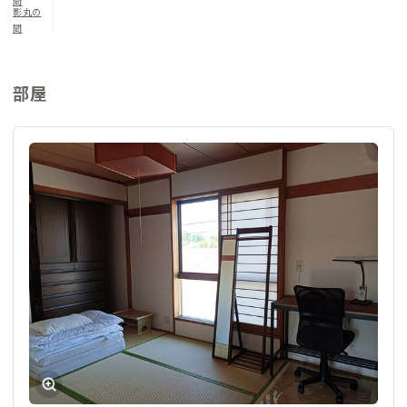
間
影丸の
間
部屋