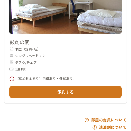
影丸の間
個室（定員2名）
シングルベッド x 2
デスク/チェア
1泊1枚
【追加料金あり】内鍵あり・外鍵あり。
予約する
部屋の定員について
連泊割について