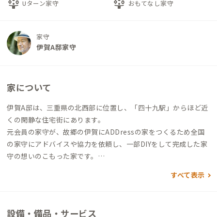
person_play
person_play
Uターン家守
おもてなし家守
家守
伊賀A邸家守
家について
伊賀A邸は、三重県の北西部に位置し、「四十九駅」からほど近
くの閑静な住宅街にあります。
元会員の家守が、故郷の伊賀にADDressの家をつくるため全国
の家守にアドバイスや協力を依頼し、一部DIYをして完成した家
守の想いのこもった家です。
すべて表示
1階にリビング・ダイニング・キッチン、風呂、トイレがありま
す。2階には、3つの個室とトイレがあります。
生活音が出やすい共同利用スペースと、静かに過ごしたい個室が
設備・備品・サービス
隣接していない間取りとなっています。