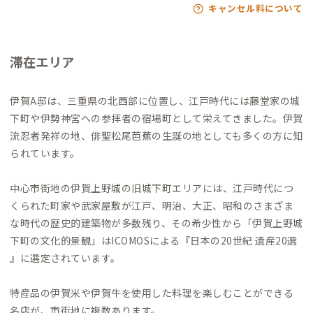
キャンセル料について
滞在エリア
伊賀A邸は、三重県の北西部に位置し、江戸時代には藤堂家の城
下町や伊勢神宮への参拝者の宿場町として栄えてきました。伊賀
流忍者発祥の地、俳聖松尾芭蕉の生誕の地としても多くの方に知
られています。
中心市街地の伊賀上野城の旧城下町エリアには、江戸時代につ
くられた町家や武家屋敷が江戸、明治、大正、昭和のさまざま
な時代の歴史的建築物が多数残り、その希少性から「伊賀上野城
下町の文化的景観」はICOMOSによる『日本の20世紀 遺産20選
』に選定されています。
特産品の伊賀米や伊賀牛を使用した料理を楽しむことができる
名店が、市街地に複数あります。