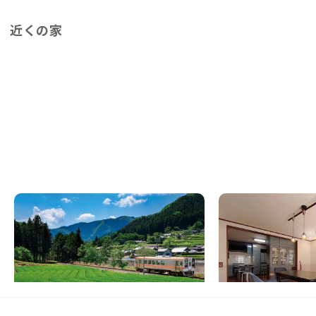
近くの家
津A邸
大和西大寺A邸
NEW
三重県
戸建て
奈良県
戸建て
【伊勢本街道の宿場】鳥の声で目覚め、川の
【なんば・京都まで1
音と眠る山里の家
料理を楽しめる家
この家からの距離 29km
この家からの距離 33km