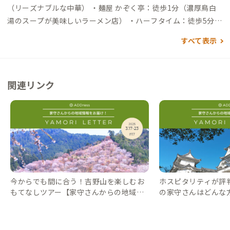
17分）→四十九駅→（徒歩5分）→到着 自動車でアクセスする
（リーズナブルな中華） ・麺屋 かぞく亭：徒歩1分（濃厚鳥白
場合 ▼名古屋駅から →（高速50分）→亀山IC→（自動車専用道
湯のスープが美味しいラーメン店） ・ハーフタイム：徒歩5分
25号30分）→上野東IC→（一般道2分）→到着 ▼新大阪駅から
（ランチも美味しい家庭的な雰囲気のスポーツバー） ・スター
すべて表示
→（高速85分）→上野東IC→（一般道2分）→到着
バックス：徒歩7分 買い物 ・キリン堂：徒歩1分（ドラッグスト
ア） ・イオンタウン：徒歩7分（Seria、イエローハット、コイ
ンランドリー39など） ・しまむら：徒歩3分 その他 ・三重県上
関連リンク
野森林公園：徒歩15分
今からでも間に合う！吉野山を楽しむお
ホスピタリティが評
もてなしツアー【家守さんからの地域情
の家守さんはどんな
報 #17】｜#ADDressLife（アドレスライ
の地域情報 #4】｜#AD
フ）
レスライフ）