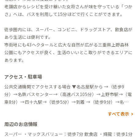
老舗店からレシピを受け継いた女将さんが味を守っている「つか
さ」へは、バスを利用して15分ほどで行くことができます。
徒歩圏内には、スーパー、コンビニ、ドラッグストア、飲食店が
あり生活には便利です。
市街地にも43ヘクタールと広大な自然が広がる三重県上野森林
公園にもアクセスが良く、生活のいいとこ取りができるエリアに
あります。
アクセス・駐車場
公共交通機関でアクセスする場合 ▼名古屋駅から →（徒歩9
分）→名鉄バスセンター→（高速バス105分）→上野市駅→（電
車8分）→四十九駅→（徒歩5分）→到着 →（徒歩9分）→名鉄
バスセンター→（高速バス100分）→桑町バス停→（徒歩15分）
すべて表示
→到着 →（特急電車90分）→伊勢中川駅→（特急電車22分）→
周辺のお店情報
伊賀神戸駅→（電車17分）→四十九駅→（徒歩5分）→到着 ▼
近鉄大阪難波駅から →（特急電車60分）→伊賀神戸駅→（電車
スーパー ・マックスバリュー：徒歩7分 飲食店 ・輝龍：徒歩1分