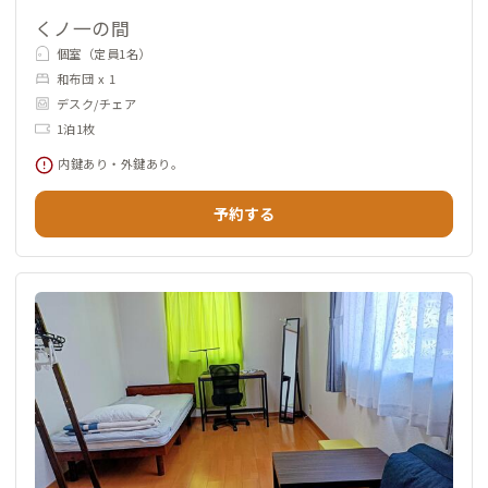
くノ一の間
個室（定員1名）
和布団 x 1
デスク/チェア
1泊1枚
内鍵あり・外鍵あり。
予約する