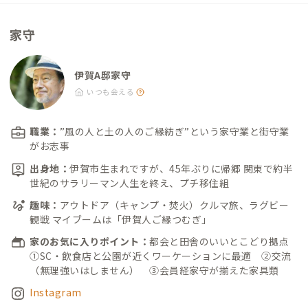
家守
伊賀A邸家守
いつも会える
職業：
”風の人と土の人のご縁紡ぎ”という家守業と街守業
がお志事
出身地：
伊賀市生まれですが、45年ぶりに帰郷 関東で約半
世紀のサラリーマン人生を終え、プチ移住組
趣味：
アウトドア（キャンプ・焚火）クルマ旅、ラグビー
観戦 マイブームは「伊賀人ご縁つむぎ」
家のお気に入りポイント：
都会と田舎のいいとこどり拠点
①SC・飲食店と公園が近くワーケーションに最適 ②交流
（無理強いはしません） ③会員経家守が揃えた家具類
Instagram