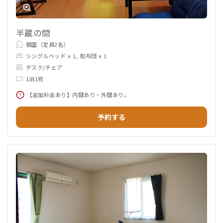
半蔵の間
個室（定員2名）
シングルベッド x 1, 和布団 x 1
デスク/チェア
1泊1枚
【追加料金あり】内鍵あり・外鍵あり。
予約する