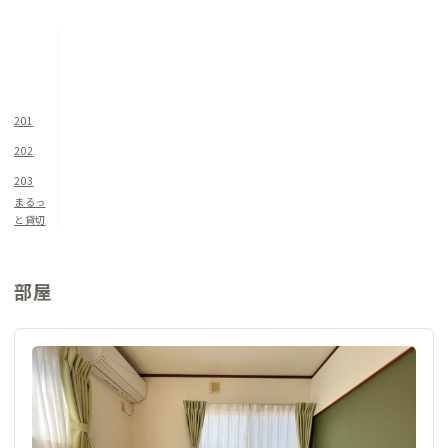
家から徒歩5分圏内には、飲食店、コンビニ、日帰り温泉、クラ
フトビールバー、ジェラート店、海水浴場などがあり、ワーケー
ションには最適の場所です。家守さんは用宗海岸でSUPもしてい
るので、タイミングがあえば一緒にSUP体験もできるかも。
201
元市役所職員で現在はリアル＆オンラインで行う体験型研修の
202
ファシリテーターをしているオーナー兼家守さん。早期退職し
203
て起業したり、静岡市の地域活動にも詳しいので、興味があれば
まるっ
ぜひ相談してみてください。普段はテレワークで仕事をしてい
と貸切
ることもあり、PCモニターなどの機材も貸し出し可能です。将
来的には手ぶらで来てSUPと釣りができる家にしたいと、今後が
楽しみな静岡用宗B邸です。
部屋