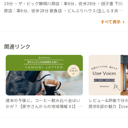
10分 ・ザ・ビッグ静岡川原店：車6分、徒歩28分 ・田子重 下川
原店：車6分、徒歩28分 飲食店 ・どんぶりハウス(生しらす丼)
：徒歩6分 ・コーヒーとお好み焼き トアン：徒歩3分 ・焼肉
すべて表示
丈太郎：徒歩3分 ・West Coast Brewing(クラフトビール醸造
所) 徒歩2分 ・みなと横丁(飲食店、居酒屋、スイーツ等) 徒歩3
分 ・海風文庫(喫茶) 徒歩5分 ・LA PALETTE(ジェラート) 徒歩5
関連リンク
分 買い物 ・HUT PARK：徒歩6分 ・セブンイレブン静岡用宗店
徒歩5分 その他 ・PULCLEポート(シェアサイクル) 徒歩2分 ・用
宗みなと温泉(温泉) 徒歩2分 ・クラブサリーズ(SUP) 徒歩13分
・用宗海岸(海水浴、釣り、SUP) 徒歩4分
週末の午後に、コーヒー飲み比べ会はい
レビュー&評価で分かる
かが？【家守さんからの地域情報 #1】｜
用宗B邸の魅力【User 
#ADDressLife（アドレスライフ）
ADDressLife（