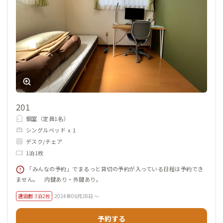
201
個室（定員1名）
シングルベッド x 1
デスク/チェア
1泊1枚
「みんなの予約」でまるっと貸切の予約が入っている日程は予約でき
ません。 内鍵あり・外鍵あり。
連泊割
3泊2枚
2024年06月28日 ～
予約する