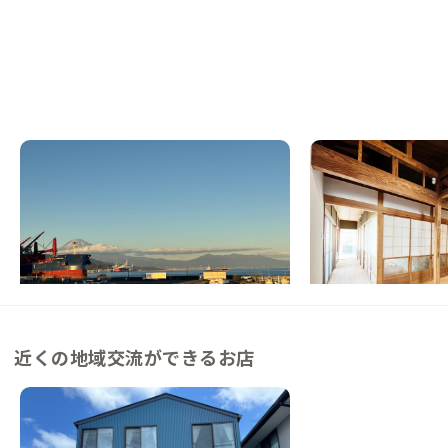
静岡興津A邸
静岡蒲原C邸
静岡県
その他
静岡県
戸建て
【まるっと貸切専用】港町と山に囲まれ、仕
【駅から徒歩10分】
事と暮らしを整える家
ザインする、もうひと
この家からの距離 21km
この家からの距離 29km
近くの地域交流ができるお店