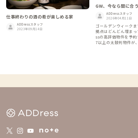
GW、今なら間に合
の家18選
ADDressスタッフ
仕事終わりの酒の肴が楽しめる家
2026年04月11日
ADDressスタッフ
ゴールデンウィークま
2023年09月14日
拠点はどんどん埋まって
ssの高評価物件を予約
7以上の太鼓判物件が
きり特別な旅へと導きます。 北か
拠点をピックアップしました。
評価は4/11 14時時
勢ぞろいですので、予
他の素敵な拠点を予約