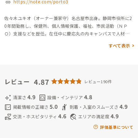
https://note.com/porto3
佐々木ユキオ（オーナー兼家守）
名古屋市出身。静岡市役所に2
0年間勤務し、保健所、個人情報保護、福祉、市民活動（ＮＰ
Ｏ）支援などを歴任。在任中に慶応丸の内キャンパスで人材開
発を専門的に学びつつ、自らの知識と経験を活かした体感型SDG
すべて表示
sワークショップを開催するなど幅広く活動し、40代で早期退職
制度を利用して独立。趣味はダイビングと新しいことを学ぶこ
と。
現在は、一般社団法人ローカルSDGsネットワークの代表理
事として、SDGsの普及啓発、SDGsに取り組む人材育成に取り
組みつつ、レゴ®シリアスプレイ®メソッドと教材を活用したワ
4.87
レビュー
レビュー190件
ークショップ、PLAYFOOL Workshopなどクリエイティブ系ワ
ークショップのファシリテーターでもあります。ほかにも、ビジ
4.9
4.8
auto_awesome
living
清潔さ
設備・インテリア
ネスゲームを開発する研修会社にも参画しオンライン・オフラ
5.0
4.9
fact_check
hail
掲載情報の正確さ
到着・入室のスムーズさ
インでのゲーム型研修の企画・実施したり、あさはた緑地（静岡
4.6
4.9
volunteer_activism
travel_explore
交流・ホスピタリティ
エリアの満足度
市葵区麻機地区）の指定管理者である法人の理事としても活動
するなど、多様な活動をしています。
静岡用宗Ｂ邸の家守とし
評価基準について
て、市職員として20年間過ごした知識や経験に加え、県外出身