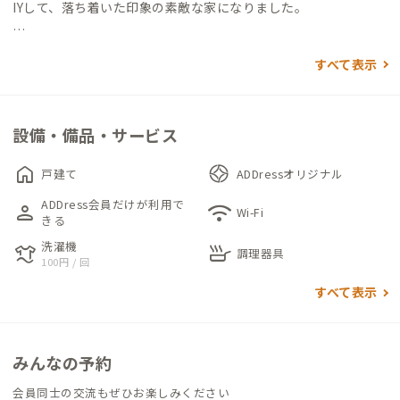
IYして、落ち着いた印象の素敵な家になりました。
LDKは青みがかったグレーの漆喰壁が印象的で、会話が生まれそ
すべて表示
うな予感がします。キッチンもシステムキッチンで、調理器具や
調理家電も揃っており、使いやすい配置になっていて、料理中の
会話が楽しめます。
設備・備品・サービス
個室は全て2階にあります。201はシングルベッドとデスク＆チ
home
戸建て
ADDressオリジナル
ェア、202はダブルベッドとデスク＆チェアで、どちらも窓を開
ADDress会員だけが利用で
person
wifi
けて外を見ると富士山を望めます。203は畳の香りが気持ち良い
Wi-Fi
きる
和室ですが、デスク＆チェアは完備。広い掃き出し窓から用宗
洗濯機
laundry
skillet
漁港の水面が見られます。個室はすべて鍵付きです（203は内鍵
調理器具
100円 / 回
のみ）。
すべて表示
トイレ、洗面は1カ所のみですので、譲り合ってご利用くださ
い。丸みのある可愛らしい洗面台は、オーナー兼家守のこだわ
みんなの予約
り。ただし洗面スペースは少し狭いのであしからず。
会員同士の交流もぜひお楽しみください