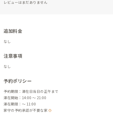
レビューはまだありません
者としてのよそ者の視点からみたローカル情報や地域の魅力を
会員の皆さんにお伝えするとともに、徒歩５分以内に温泉、ク
ラフトビール工場＆ビアバー、SUPができる海、ビーチがあるメ
リットを活かし、海の豊かさを感じられる過ごし方ができるよ
うにしていきたいと考えています。起業、新規事業の話も好きな
追加料金
ので、相談・アイデア出し・雑談もお待ちしています。
１泊利用
(夜到着朝出発)だと家守に会うのは難しいですが、２泊以上の方
なし
はどこかで会えるように静岡用宗Ｂ邸に顔を出すようにしてい
ます。
注意事項
なし
予約ポリシー
予約期限：滞在日当日の正午まで
滞在開始：14:00 〜 21:00
滞在期限：〜 11:00
家守の予約承認が不要な家