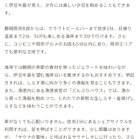
く伊豆半島が見え、夕方には美しい夕日を眺めることもできま
す。
静岡用宗B邸からは、クラフトビールバーまで徒歩1分、日帰り
温泉まで2分、SUPも楽しめる海岸まで3分で行けます。さら
に、コンビニや用宗グルメのお店も5分以内にあり、用宗エリア
でも便利な立地です。
海岸では静岡の季節の食材を使ったジェラートを味わいなが
ら、伊豆半島を望む海岸沿いを散歩するのもおすすめです。早起
きすれば、しらす漁に向かう多くの漁船を見ることもできます。
また、漁港内にある漁港直営の「どんぶりハウス」では、漁か
ら戻った漁船を眺めつつ、とれたての新鮮な生しらす・釜揚げし
らすなどを味わうことができます。
車がなくても心配いりません。徒歩2分にあるシェアサイクルを
利用すれば、足を伸ばすことができます。少し距離はあります
が、「サウナの聖地」と呼ばれるサウナしきじに行ったり、さら