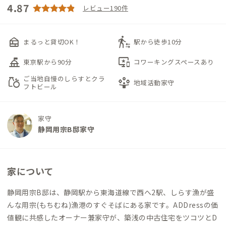
4.87
レビュー190件
nest_multi_room
transfer_within_a_station
まるっと貸切OK！
駅から徒歩10分
things_to_do
important_devices
東京駅から90分
コワーキングスペースあり
ご当地自慢のしらすとクラ
grocery
person_play
地域活動家守
フトビール
家守
静岡用宗B邸家守
家について
静岡用宗B邸は、静岡駅から東海道線で西へ2駅、しらす漁が盛
んな用宗(もちむね)漁港のすぐそばにある家です。ADDressの価
値観に共感したオーナー兼家守が、築浅の中古住宅をツコツとD