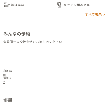
skillet
blender
調理器具
キッチン用品充実
すべて表示
みんなの予約
会員同士の交流もぜひお楽しみください
和洋室1
01
洋室10
2
部屋