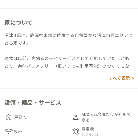
家について
沼津B邸は、静岡県東部に位置する自然豊かな沼津市原エリアに
ある家です。
建物は以前、高齢者のデイサービスとして利用していたことも
あり、完全バリアフリー（車いすでも利用可能）のつくりになっ
ています。
すべて表示
周りは閑静な住宅街ですので、広々とした空間で集中してテレワ
ークができます。息抜きには、広めのリビングでゆったりと過ご
すことも可能です。
設備・備品・サービス
家守が猫を家の中に1匹、外に1匹飼っているので動物と触れ合
ADDress会員だけが利用で
home
person
戸建て
ってリフレッシュすることもできます。畑の共同利用も相談可能
きる
なので、興味のある方はぜひ家守に相談してみてはいかがでしょ
洗濯機
wifi
laundry
Wi-Fi
100円 / 回
うか。