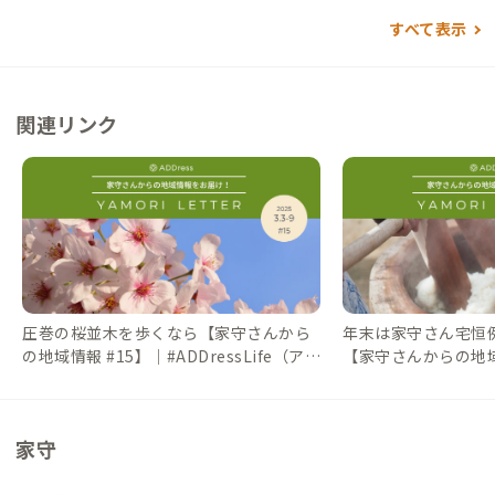
チェーン） ・麺たくみ：徒歩7分（沼津市民ソウルフード豚平の
すべて表示
味） ・スワズインドアジアンレストラン＆バー：徒歩15分（種
類たくさんカレー） 買い物 ・ワークマンプラス：徒歩9分 ・ウ
ェルシア：徒歩8分 ・しまむら：徒歩15分 ・セリア：徒歩13分
関連リンク
・ダイソー：徒歩16分 ・ららぽーと沼津：車で7分
圧巻の桜並木を歩くなら【家守さんから
年末は家守さん宅恒
の地域情報 #15】｜#ADDressLife（アド
【家守さんからの地域情
レスライフ）
essLife（アドレス
家守