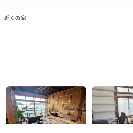
近くの家
沼津C邸
三島C邸
静岡県
ゲストハウス
静岡県
シェアハウス
【JR沼津駅から徒歩15分】川のほとりで、
【JR三島駅から徒歩1
水音に癒やされる暮らし
三島のシェアハウス
この家からの距離 6km
この家からの距離 10km