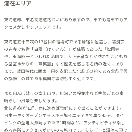
滞在エリア
東海道線、東名高速道路沿いにありますので、車でも電車でもア
クセスがしやすいエリアです。
東海道五十三次の13番目の宿場町である原宿に位置し、臨済宗
の古寺で名僧「白隠（はくいん）」が住職であった「松蔭寺」
や、東海随一といわれた名園で、大正天皇などが訪れたこともあ
る皇室ゆかりの「帯笑園」など歴史を感じる名所の近くにあり
ます。戦国時代に関東一円を支配した北条氏の祖である北条早雲
の旗揚げの城である興国寺城跡もすぐ近くです。
また田んぼ越しの富士山や、川沿いの桜並木など季節ごとの素
晴らしい風景も楽しめます。
北に進めば“山”、南に進めば“海”にすぐ出ることができます。
日本一早くオープンするスキー場イエティまで車で45分、ダイ
ビングの聖地大瀬崎まで車で1時間など、アクティビティが楽し
める各所にアクセスがいいのも魅力です。ららぽーと沼津も車で