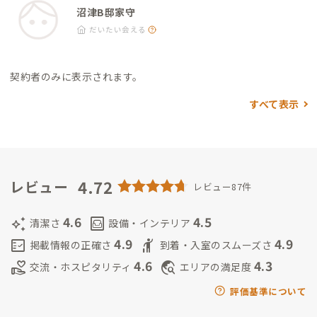
沼津B邸家守
だいたい会える
契約者のみに表示されます。
すべて表示
4.72
レビュー
レビュー87件
4.6
4.5
auto_awesome
living
清潔さ
設備・インテリア
4.9
4.9
fact_check
hail
掲載情報の正確さ
到着・入室のスムーズさ
4.6
4.3
volunteer_activism
travel_explore
交流・ホスピタリティ
エリアの満足度
評価基準について