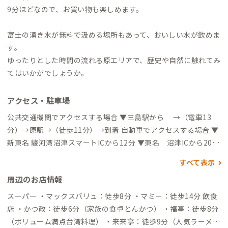
9分ほどなので、お買い物も楽しめます。
富士の湧き水が無料で汲める場所もあって、おいしい水が飲めま
す。
ゆったりとした時間の流れる原エリアで、歴史や自然に触れてみ
てはいかがでしょうか。
アクセス・駐車場
公共交通機関でアクセスする場合 ▼三島駅から →（電車13
分）→原駅→（徒歩11分）→到着 自動車でアクセスする場合 ▼
新東名 駿河湾沼津スマートICから12分 ▼東名 沼津ICから20分
▼新幹線新富士駅から23分 ▼静岡空港から1時間20分
すべて表示
周辺のお店情報
スーパー ・マックスバリュ：徒歩8分 ・マミー：徒歩14分 飲食
店 ・かつ政：徒歩6分（家族の食卓とんかつ） ・福亭：徒歩8分
（ボリューム満点台湾料理） ・来来亭：徒歩9分（人気ラーメン