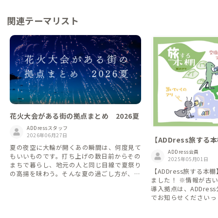
関連テーマリスト
花火大会がある街の拠点まとめ 2026夏
ADDressスタッフ
2026年06月27日
【ADDress旅する
夏の夜空に大輪が開くあの瞬間は、何度見て
ADDress会員
もいいものです。打ち上げの数日前からその
2025年05月01日
まちで暮らし、地元の人と同じ目線で夏祭り
【ADDress旅する
の高揚を味わう。そんな夏の過ごし方が、A
ました！ ※情報が古
DDressなら叶います。2026年7〜8月に花火
導入拠点は、ADDre
大会が行われる市町村にあるADDressの家
でお知らせくださいっ
を、北から南へ27か所ご紹介します。 ※開
お待ちしています。
催日・内容は変更となる場合があります。お
出かけ前に各大会の公式情報をご確認くださ