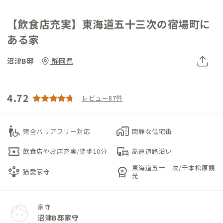
【飲食店充実】東海道五十三次の宿場町に
ある家
沼津B邸
静岡県
4.72
レビュー87件
wheelchair_pickup
home_work
完全バリアフリー対応
閑静な住宅街
local_activity
commute
飲食店やお店充実/徒歩10分
高速道路沿い
東海道五十三次/千本松原観
person_play
workspace_premium
猫愛家守
光
家守
沼津B邸家守