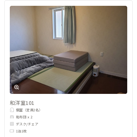
和洋室101
個室（定員2名）
和布団 x 2
デスク/チェア
1泊1枚