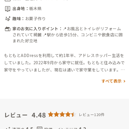
出身地：
栃木県
趣味：
お菓子作り
家のお気に入りポイント：
📍お風呂とトイレがリフォーム
されていて綺麗 📍駅から徒歩15分、コンビニや飲食店に囲
まれた好立地
もともとADDressを利用して約1年半、アドレスホッパー生活を
していました。2022年9月から家守に就任。
もともと住み込みで
家守をやっていましたが、現在は通いで家守業をしています。
日
中はアドレスでリモートワークをしていることもあるので、何か
すべて表示
あればお気軽にお声掛けください。
4.48
レビュー
レビュー120件
4.5
4.2