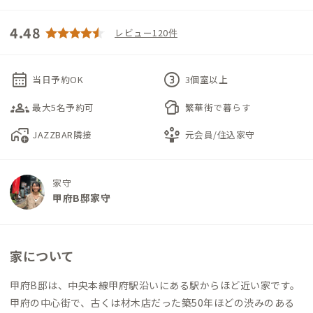
4.48
レビュー120件
calendar_month
counter_3
当日予約OK
3個室以上
groups_3
sports_bar
最大5名予約可
繁華街で暮らす
add_home_work
person_play
JAZZBAR隣接
元会員/住込家守
家守
甲府B邸家守
家について
甲府B邸は、中央本線甲府駅沿いにある駅からほど近い家です。
甲府の中心街で、古くは材木店だった築50年ほどの渋みのある