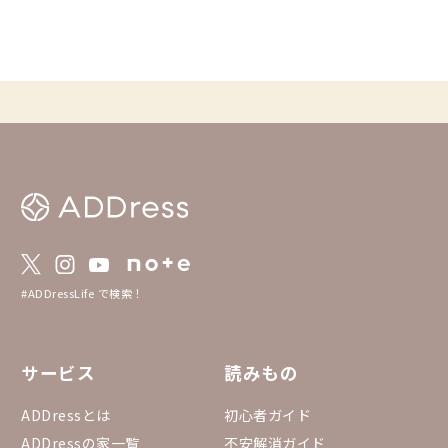
からおすすめしたい家
によって選定された家にな
れた家には、各家のト
ゴールド・シルバー・
ッジが掲載されていま
家・家守さんが受賞さ
り、次の訪れたい家を
い！ 【1.賞一覧】 ・全国優秀賞 ※ゴール
ド・バッジ ・エリア
ジ ・入賞 ※ブロンズ
考方法】 ・2023年11
アンケート募集 【3.選考基準】 ・全国優秀
賞 ：得票数上位5件
：エリア別の得票数
（同得票数の場合は
：全エリアをまたぎ
家を選出 【4.家守アワード2023とは？】 htt
#ADDressLife で検索！
ps://addresslove.not
ba98104b80a959d387
サービス
読みもの
ADDressとは
初心者ガイド
ADDressの家一覧
不安解消ガイド