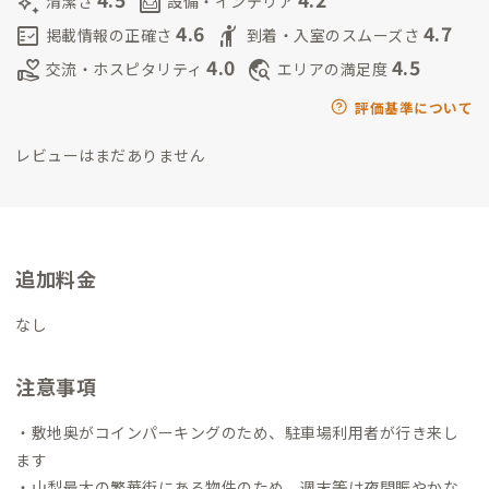
auto_awesome
living
清潔さ
設備・インテリア
4.6
4.7
fact_check
hail
掲載情報の正確さ
到着・入室のスムーズさ
4.0
4.5
volunteer_activism
travel_explore
交流・ホスピタリティ
エリアの満足度
評価基準について
レビューはまだありません
追加料金
なし
注意事項
・敷地奥がコインパーキングのため、駐車場利用者が行き来し
ます
・山梨最大の繁華街にある物件のため、週末等は夜間賑やかな