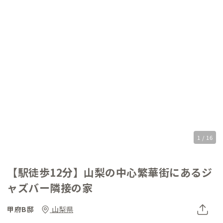
1 / 16
【駅徒歩12分】山梨の中心繁華街にあるジ
ャズバー隣接の家
甲府B邸
山梨県