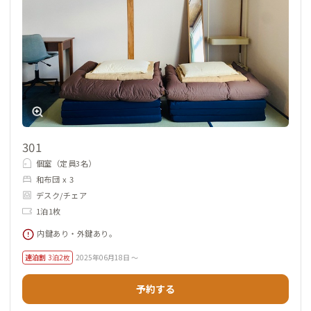
山梨一の繁華街まですぐの物件なので食事や買い物、娯楽など
楽しみも多いですが、夜間の音のことや防犯・安全面の配慮な
ど、家守さんと会員さんで協力して快適に過ごしましょう。
301
個室（定員3名）
和布団 x 3
デスク/チェア
1泊1枚
内鍵あり・外鍵あり。
連泊割
3泊2枚
2025年06月18日 ～
予約する