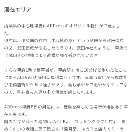
滞在エリア
山梨県の中心地甲府にADDressのオリジナル物件ができまし
た。
甲府は、甲斐国の府中（中心地の意）という意味から武田信玄
の父、武田信虎が命名したそうです。武田神社のように、甲府で
は武田氏の功績による遺構が様々残されています。
そんな甲府1番の繁華街が、甲府駅を南に10分ほど歩いたところ
にあるADDress甲府B邸周辺エリアです。岡島百貨店から複数伸
びる商店街やグルメ通りがあり、最も華やかで賑やかなエリアな
ので、昼も夜も人通り多く活気が感じられます。
ADDress甲府B邸の周辺には、音楽を楽しめる場所が複数あり滞
在を彩ます。
隣のツタが茂った建物はJAZZ Bar「コットンクラブ甲府」、斜
め向かいの老舗お菓子屋さん「風月堂」はカフェ店内でミニラ