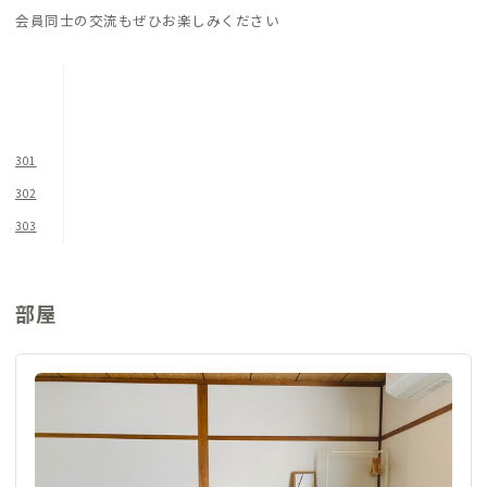
洗濯機と乾燥機も完備されていて、洗濯には困りません。ただ、
会員同士の交流もぜひお楽しみください
繁華街のため庭がなく、物干しスペースがないため、乾燥機を
多用することになるかもしれません。
お風呂とトイレも真新しく困ることはないでしょう。
物件が繁華街近くにあるため、週末や祝日の前夜などは近隣が
301
騒がしいことがあります。また、隣がJAZZ BARであり、ライブ
302
イベントなどの際は遅くまで音が聞こえます。朝早い方はご注意
303
ください。日中は、中心市街地らしい人や車の行き交う音が聞
こえますが、オンラインMTG等に支障があるほどではありませ
ん。気になる方は中2階のワークスペースを利用するといいかも
部屋
しれません。
また物件の敷地奥は、軽自動車専用のコインパーキングとなっ
ており、駐車場利用の車両や人が玄関前を行き交います。ご注意
ください。
物件の1階の窓にはシャッターが備え付けてあるので、不在時や
夜間などはシャッターを降ろしておくと安心です。