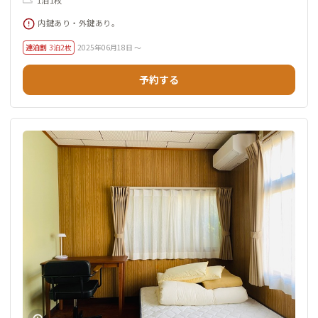
1泊1枚
内鍵あり・外鍵あり。
連泊割
3泊2枚
2025年06月18日 ～
予約する