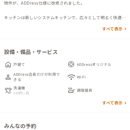
物件が、ADDress仕様に改修されました。
キッチンは新しいシステムキッチンで、広々として明るく快適に
調理ができます。リビングダイニングは広くないものの、大きな
すべて表示
ダイニングテーブルとラウンジソファがあり、それぞれの過ごし
方を楽しめます。昭和感ある雰囲気とちょっとモダンな空間が、
どこか築50年の材木屋さんの歴史を感じるそんな気がします。
設備・備品・サービス
ちょっと急な階段を登ると、中2階があり、物置だった部屋がワ
home
戸建て
ADDressオリジナル
ークスペースになっています。シンプルな室内は集中して作業が
ADDress会員だけが利用で
person
wifi
可能です。
Wi-Fi
きる
さらに階段を登ると踊り場がありリネン類がまとめてあります。
洗濯機
laundry
skillet
301は、和室で広々した8畳。デスク＆チェアも完備していま
調理器具
100円 / 回
す。302,303は6畳の洋室。こちらもデスク＆チェアがありま
すべて表示
す。301-303の窓はフレームが特殊なタイプでもともと網戸がな
い仕様です。窓は開きますがその点はご承知おきください。（各
部屋エアコンは最新のものが入っています。）
みんなの予約