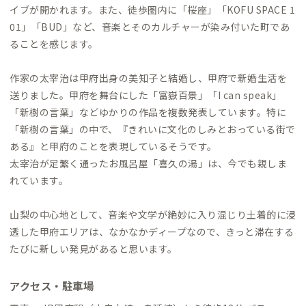
イブが開かれます。また、徒歩圏内に「桜座」「KOFU SPACE 1
01」「BUD」など、音楽とそのカルチャーが染み付いた町であ
ることを感じます。
作家の太宰治は甲府出身の美知子と結婚し、甲府で新婚生活を
送りました。甲府を舞台にした「富嶽百景」「I can speak」
「新樹の言葉」などゆかりの作品を複数発表しています。特に
「新樹の言葉」の中で、『きれいに文化のしみとおっている街で
ある』と甲府のことを表現しているそうです。
太宰治が足繁く通ったお風呂屋「喜久の湯」は、今でも親しま
れています。
山梨の中心地として、音楽や文学が絶妙に入り混じり土着的に浸
透した甲府エリアは、なかなかディープなので、きっと滞在する
たびに新しい発見があると思います。
アクセス・駐車場