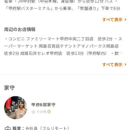
電車 ・JR甲府駅（中央本線、身延線）から徒歩12分 バス ・
「甲府駅バスターミナル」から乗車、「常盤通り」下車で6分
すべて表示
周辺のお店情報
・コンビニ ファミリーマート甲府中央二丁目店 徒歩2分 ・ス
ーパーマーケット 岡島百貨店テナントアマノパークス岡島店
徒歩2分 成城石井セレオ甲府店 徒歩13分（甲府駅内） ・飲食
店 繁華街のため近隣にはたくさんの飲食店があります ・駐車場
すべて表示
敷地内及び近隣にコインパーキングが複数あり
家守
甲府B邸家守
その他
職業：
会社員（フルリモート）