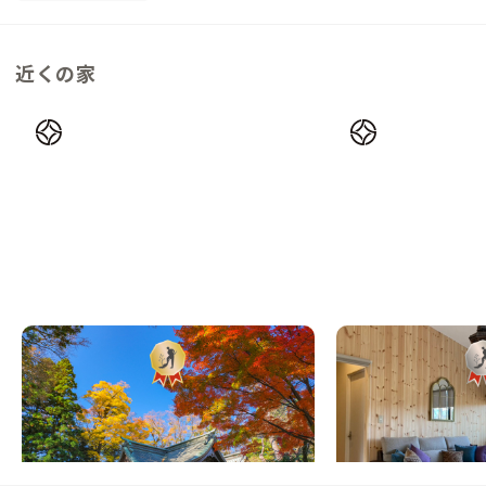
近くの家
富士吉田B邸
清里A邸
山梨県
戸建て
山梨県
戸建て
【駅徒歩2分】富士山信仰の歴史が育んだ、
【東京から3時間】八
おもてなしの街にある家
ト地にある家
この家からの距離 28km
この家からの距離 29km