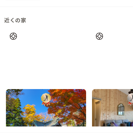
近くの家
富士吉田B邸
清里A邸
山梨県
戸建て
山梨県
戸建て
【駅徒歩2分】富士山信仰の歴史が育んだ、
【東京から3時間】八
おもてなしの街にある家
ト地にある家
この家からの距離 28km
この家からの距離 29km