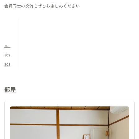
洗濯機と乾燥機も完備されていて、洗濯には困りません。ただ、
会員同士の交流もぜひお楽しみください
繁華街のため庭がなく、物干しスペースがないため、乾燥機を
多用することになるかもしれません。
お風呂とトイレも真新しく困ることはないでしょう。
物件が繁華街近くにあるため、週末や祝日の前夜などは近隣が
301
騒がしいことがあります。また、隣がJAZZ BARであり、ライブ
302
イベントなどの際は遅くまで音が聞こえます。朝早い方はご注意
303
ください。日中は、中心市街地らしい人や車の行き交う音が聞
こえますが、オンラインMTG等に支障があるほどではありませ
ん。気になる方は中2階のワークスペースを利用するといいかも
部屋
しれません。
また物件の敷地奥は、軽自動車専用のコインパーキングとなっ
ており、駐車場利用の車両や人が玄関前を行き交います。ご注意
ください。
物件の1階の窓にはシャッターが備え付けてあるので、不在時や
夜間などはシャッターを降ろしておくと安心です。