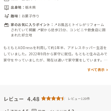
出身地：
栃木県
趣味：
お菓子作り
家のお気に入りポイント：
📍お風呂とトイレがリフォーム
されていて綺麗 📍駅から徒歩15分、コンビニや飲食店に囲
まれた好立地
もともとADDressを利用して約1年半、アドレスホッパー生活を
していました。2022年9月から家守に就任。
もともと住み込みで
家守をやっていましたが、現在は通いで家守業をしています。
日
中はアドレスでリモートワークをしていることもあるので、何か
すべて表示
あればお気軽にお声掛けください。
4.48
レビュー
レビュー120件
4.5
4.2