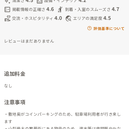
auto_awesome
living
清潔さ
設備・インテリア
4.6
4.7
fact_check
hail
掲載情報の正確さ
到着・入室のスムーズさ
4.0
4.5
volunteer_activism
travel_explore
交流・ホスピタリティ
エリアの満足度
評価基準について
レビューはまだありません
追加料金
なし
注意事項
・敷地奥がコインパーキングのため、駐車場利用者が行き来し
ます
・山梨最大の繁華街にある物件のため、週末等は夜間賑やかな