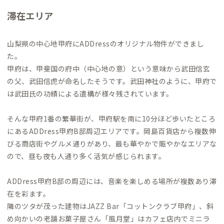
滞在エリア
山梨県の中心地甲府にADDressのオリジナル物件ができまし
た。
甲府は、甲斐国の府中（中心地の意）という意味から武田信玄
の父、武田信虎が命名したそうです。武田神社のように、甲府で
は武田氏の功績による遺構が様々残されています。
そんな甲府1番の繁華街が、甲府駅を南に10分ほど歩いたところ
にあるADDress甲府B邸周辺エリアです。岡島百貨店から複数伸
びる商店街やグルメ通りがあり、最も華やかで賑やかなエリアな
ので、昼も夜も人通り多く活気が感じられます。
ADDress甲府B邸の周辺には、音楽を楽しめる場所が複数あり滞
在を彩ます。
隣のツタが茂った建物はJAZZ Bar「コットンクラブ甲府」、斜
め向かいの老舗お菓子屋さん「風月堂」はカフェ店内でミニラ