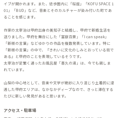
イブが開かれます。また、徒歩圏内に「桜座」「KOFU SPACE 1
01」「BUD」など、音楽とそのカルチャーが染み付いた町であ
ることを感じます。
作家の太宰治は甲府出身の美知子と結婚し、甲府で新婚生活を
送りました。甲府を舞台にした「富嶽百景」「I can speak」
「新樹の言葉」などゆかりの作品を複数発表しています。特に
「新樹の言葉」の中で、『きれいに文化のしみとおっている街で
ある』と甲府のことを表現しているそうです。
太宰治が足繁く通ったお風呂屋「喜久の湯」は、今でも親しま
れています。
山梨の中心地として、音楽や文学が絶妙に入り混じり土着的に浸
透した甲府エリアは、なかなかディープなので、きっと滞在する
たびに新しい発見があると思います。
アクセス・駐車場