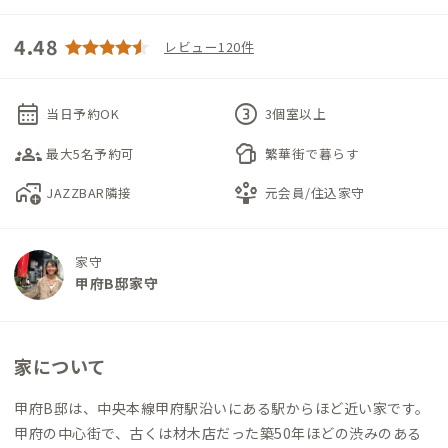
4.48
レビュー120件
calendar_month
counter_3
当日予約OK
3個室以上
groups_3
sports_bar
最大5名予約可
繁華街で暮らす
add_home_work
person_play
JAZZBAR隣接
元会員/住込家守
家守
甲府B邸家守
家について
甲府B邸は、中央本線甲府駅沿いにある駅からほど近い家です。
甲府の中心街で、古くは材木店だった築50年ほどの渋みのある