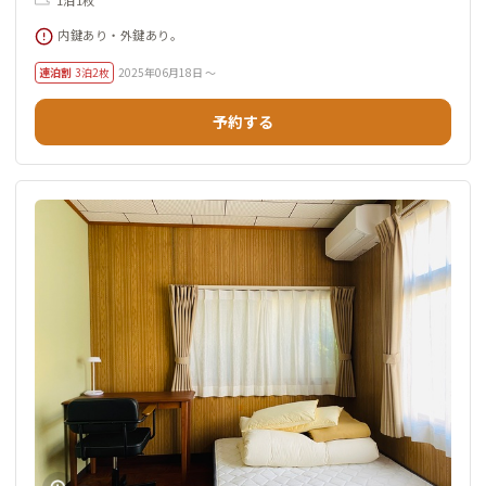
1泊1枚
内鍵あり・外鍵あり。
連泊割
3泊2枚
2025年06月18日 ～
予約する