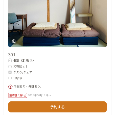
山梨一の繁華街まですぐの物件なので食事や買い物、娯楽など
楽しみも多いですが、夜間の音のことや防犯・安全面の配慮な
ど、家守さんと会員さんで協力して快適に過ごしましょう。
301
個室（定員3名）
和布団 x 3
デスク/チェア
1泊1枚
内鍵あり・外鍵あり。
連泊割
3泊2枚
2025年06月18日 ～
予約する