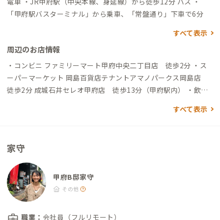
電車 ・JR甲府駅（中央本線、身延線）から徒歩12分 バス ・
「甲府駅バスターミナル」から乗車、「常盤通り」下車で6分
すべて表示
周辺のお店情報
・コンビニ ファミリーマート甲府中央二丁目店 徒歩2分 ・ス
ーパーマーケット 岡島百貨店テナントアマノパークス岡島店
徒歩2分 成城石井セレオ甲府店 徒歩13分（甲府駅内） ・飲食
店 繁華街のため近隣にはたくさんの飲食店があります ・駐車場
すべて表示
敷地内及び近隣にコインパーキングが複数あり
家守
甲府B邸家守
その他
職業：
会社員（フルリモート）