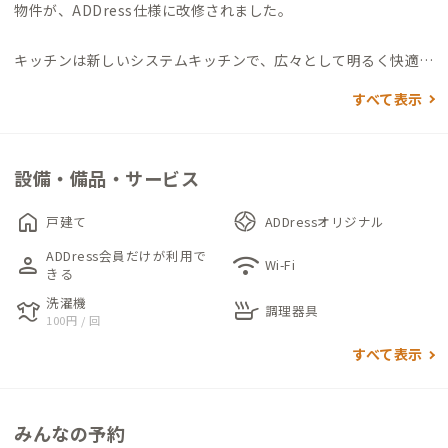
物件が、ADDress仕様に改修されました。
キッチンは新しいシステムキッチンで、広々として明るく快適に
調理ができます。リビングダイニングは広くないものの、大きな
すべて表示
ダイニングテーブルとラウンジソファがあり、それぞれの過ごし
方を楽しめます。昭和感ある雰囲気とちょっとモダンな空間が、
どこか築50年の材木屋さんの歴史を感じるそんな気がします。
設備・備品・サービス
ちょっと急な階段を登ると、中2階があり、物置だった部屋がワ
home
戸建て
ADDressオリジナル
ークスペースになっています。シンプルな室内は集中して作業が
ADDress会員だけが利用で
person
wifi
可能です。
Wi-Fi
きる
さらに階段を登ると踊り場がありリネン類がまとめてあります。
洗濯機
laundry
skillet
301は、和室で広々した8畳。デスク＆チェアも完備していま
調理器具
100円 / 回
す。302,303は6畳の洋室。こちらもデスク＆チェアがありま
すべて表示
す。301-303の窓はフレームが特殊なタイプでもともと網戸がな
い仕様です。窓は開きますがその点はご承知おきください。（各
部屋エアコンは最新のものが入っています。）
みんなの予約