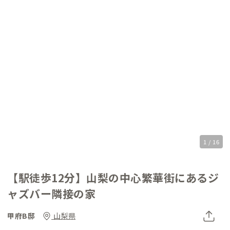
1 / 16
【駅徒歩12分】山梨の中心繁華街にあるジ
ャズバー隣接の家
甲府B邸
山梨県