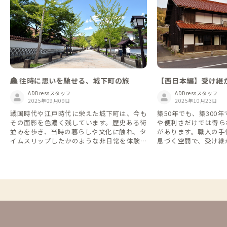
🏯 往時に思いを馳せる、城下町の旅
【西日本編】受け継
趣深き古民家
ADDressスタッフ
ADDressスタッフ
2025年09月09日
2025年10月23日
戦国時代や江戸時代に栄えた城下町は、今も
築50年でも、築300
その面影を色濃く残しています。歴史ある街
や便利さだけでは得ら
並みを歩き、当時の暮らしや文化に触れ、タ
があります。職人の手
イムスリップしたかのような非日常を体験し
息づく空間で、受け継
ませんか？
だねる滞在へご案内し