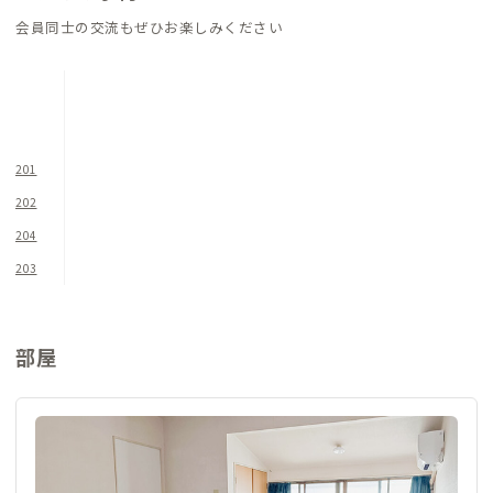
畳スペースには、座卓に加え、地元の寝具メーカー「大東寝具
会員同士の交流もぜひお楽しみください
工業」の制作した「tetra」という三角形の座布団があります。
こちらの座布団ですが、座ると中のビーズ素材が体に寄り添う
ように変形し、体勢に合わせて自然とフィットするクッション
となっています。ぜひその座り心地体験を楽しんでみてくださ
い。
201
202
個室は1階に1部屋、2階に4部屋あります。各個室にはデスク&
204
チェアを完備し、快適にリモートワークに取り組める環境が整
っています。個室の鍵は、内鍵です。（外側から鍵がかかりませ
203
ん）洗面・トイレは1階に2つずつあります。
※各個室の鍵は内鍵のみとなります。（外鍵はありません）
※各個室のミニキッチン、トイレ、シャワーブースは使用できま
部屋
せん。