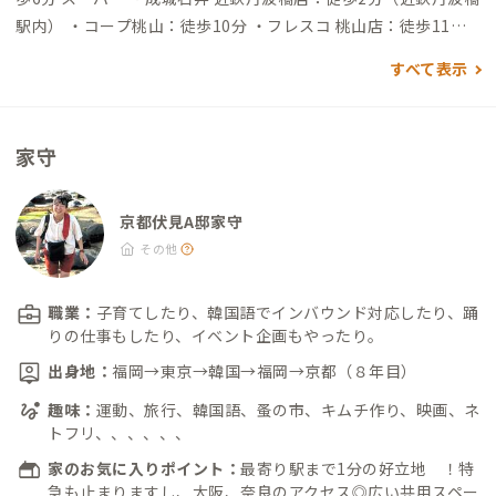
駅内） ・コープ桃山：徒歩10分 ・フレスコ 桃山店：徒歩11分
・万代 丹波橋店：徒歩12分 ・デイリーカナート 伏見桃山店：
すべて表示
徒歩13分 飲食店 ・丹波橋バルdrago：徒歩6分 ・餃子専門店 一
丹：徒歩7分（昼の営業は要確認） ・大黒ラーメン 伏見本店：
徒歩10分（豚骨醤油？リーズナブルなラーメン屋さん） ・特製
家守
ラーメン 大中 本店：徒歩11分（豚骨ラーメン） ・コメダ珈琲店
伏見桃山駅前店：徒歩13分 ・ドトールコーヒーショップ 伏見桃
山駅前店：徒歩13分 ・豚ステーキ＆カフェ BAL ぼーく：徒歩1
京都伏見A邸家守
4分（トンテキメイン、昼と夜やっていて雰囲気良） ・かつ廣
その他
桃山店：徒歩16分（昔ながらのとんかつ屋さん、スタッフさん
の雰囲気が良いです） ・サンマルクカフェ 京都伏見桃山店：徒
職業：
子育てしたり、韓国語でインバウンド対応したり、踊
歩16分 ・ラーメン荘 地球規模で考えろ 伏見本店：徒歩17分
りの仕事もしたり、イベント企画もやったり。
（二郎系ラーメン好きにおすすめ、お昼時は行列も。肉ちょい
出身地：
福岡→東京→韓国→福岡→京都（８年目）
盛りでもかなりのボリューム） 買い物 ・カスカード：徒歩3分
趣味：
運動、旅行、韓国語、蚤の市、キムチ作り、映画、ネ
（ベーカリー） ・マツモトキヨシ：徒歩3分（ドラッグストア）
トフリ、、、、、、
・ウエルシアダックス 伏見丹波橋店：徒歩12分（ドラッグスト
ア） ・伏見大手筋商店街：徒歩12分 ・納屋町商店街：徒歩20分
家のお気に入りポイント：
最寄り駅まで1分の好立地 ！特
急も止まりますし、大阪、奈良のアクセス◎広い共用スペー