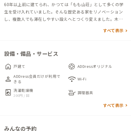
60年以上前に建てられ、かつては「もも山荘」として多くの学
生を受け入れていました。そんな歴史ある家をリノベーション
し、複数人でも滞在しやすい設えへとつくり変えました。木目
を生かした落ち着きのある雰囲気で、のんびり京都暮らしを満喫
すべて表示
するにはおすすめの家です。
玄関を入ると、1階には広々としたコミュニティキッチンと畳ス
設備・備品・サービス
ペースが出迎えてくれます。元々個室だった2部屋を解体して大
勢で集える共有部としつつ、一部砂利を敷くことで室内ながらま
home
戸建て
ADDressオリジナル
るで神社の境内にいるような雰囲気を感じさせる空間になって
ADDress会員だけが利用で
person
wifi
います。
Wi-Fi
きる
洗濯乾燥機
local_laundry_service
skillet
コミュニティキッチンにはIHコンロ（一口）とカセットコンロ
調理器具
200円 / 回
（一口）が設置されています。本格的な料理はやや難しいかもし
すべて表示
れませんが、大勢で一緒に料理をするには楽しいスペースとな
っています。
みんなの予約