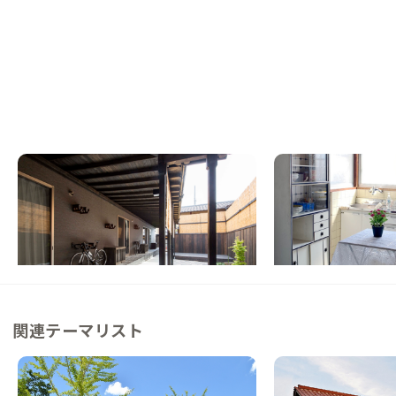
京都西大路A邸
枚方A邸
京都府
ゲストハウス
大阪府
戸建て
【京都駅一駅】バイクとヨガが楽しめる秘密
【大阪・京都まで1時
基地のような家
る昭和レトロな家
この家からの距離 6km
この家からの距離 12km
関連テーマリスト