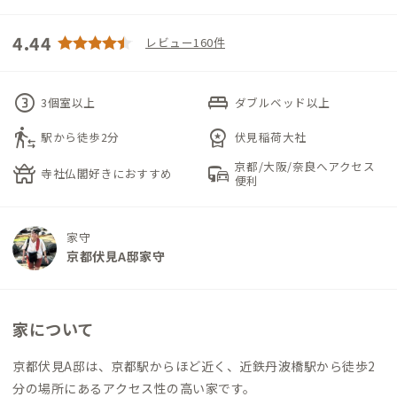
4.44
レビュー160件
counter_3
king_bed
3個室以上
ダブルベッド以上
transfer_within_a_station
workspace_premium
駅から徒歩2分
伏見稲荷大社
京都/大阪/奈良へアクセス
temple_buddhist
commute
寺社仏閣好きにおすすめ
便利
家守
京都伏見A邸家守
家について
京都伏見A邸は、京都駅からほど近く、近鉄丹波橋駅から徒歩2
分の場所にあるアクセス性の高い家です。