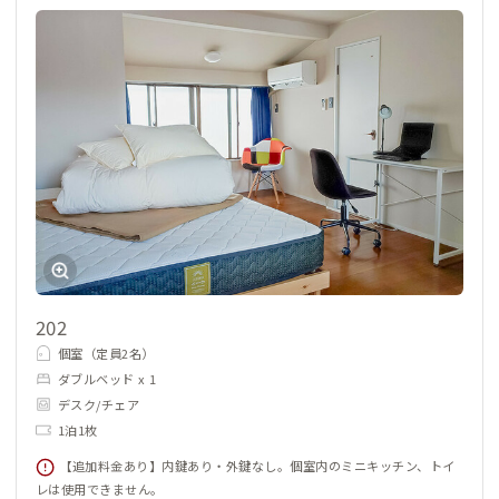
202
個室（定員2名）
ダブルベッド x 1
デスク/チェア
1泊1枚
【追加料金あり】内鍵あり・外鍵なし。個室内のミニキッチン、トイ
レは使用できません。