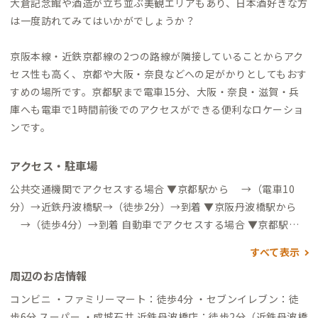
大倉記念館や酒造が立ち並ぶ美観エリアもあり、日本酒好きな方
は一度訪れてみてはいかがでしょうか？
京阪本線・近鉄京都線の2つの路線が隣接していることからアク
セス性も高く、京都や大阪・奈良などへの足がかりとしてもおす
すめの場所です。京都駅まで電車15分、大阪・奈良・滋賀・兵
庫へも電車で1時間前後でのアクセスができる便利なロケーショ
ンです。
アクセス・駐車場
公共交通機関でアクセスする場合 ▼京都駅から →（電車10
分）→近鉄丹波橋駅→（徒歩2分）→到着 ▼京阪丹波橋駅から
→（徒歩4分）→到着 自動車でアクセスする場合 ▼京都駅か
ら →（一般道18分）→到着
すべて表示
周辺のお店情報
コンビニ ・ファミリーマート：徒歩4分 ・セブンイレブン：徒
歩6分 スーパー ・成城石井 近鉄丹波橋店：徒歩2分（近鉄丹波橋