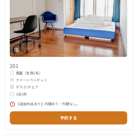
201
個室（定員2名）
クイーンベッド x 1
デスク/チェア
1泊1枚
【追加料金あり】内鍵あり・外鍵なし。
予約する