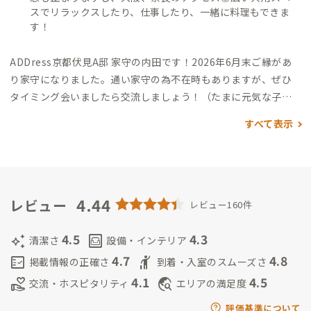
スでリラックスしたり、仕事したり、一緒に料理もできま
す！
ADDress京都伏見A邸 家守の内田です！2026年6月末ご縁があ
り家守になりました。通い家守の為不在時もありますが、ぜひ
タイミング会いましたら交流しましょう！（たまに元気な子供
もいます、一番くつろいでいます）旅行、映画、激辛好きです。
すべて表示
ここに滞在することで、いろんな縁がつながればと思っています
＾＾
4.44
レビュー
レビュー160件
4.5
4.3
auto_awesome
living
清潔さ
設備・インテリア
4.7
4.8
fact_check
hail
掲載情報の正確さ
到着・入室のスムーズさ
4.1
4.5
volunteer_activism
travel_explore
交流・ホスピタリティ
エリアの満足度
評価基準について