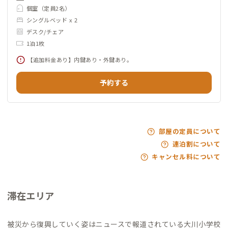
個室（定員2名）
シングルベッド x 2
デスク/チェア
1泊1枚
【追加料金あり】内鍵あり・外鍵あり。
予約する
部屋の定員について
連泊割について
キャンセル料について
滞在エリア
被災から復興していく姿はニュースで報道されている大川小学校