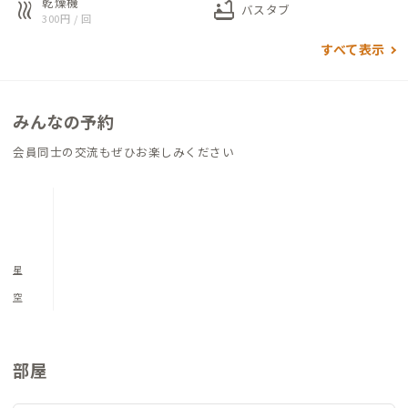
乾燥機
heat
bathtub
バスタブ
300円 / 回
すべて表示
みんなの予約
会員同士の交流もぜひお楽しみください
星
空
部屋