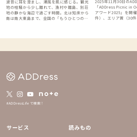
2025年11月30日のAD
波音に耳を澄まし、潮風を肌に感じる。観光
「ADDress Picnic 
地の喧騒から少し離れて、漁村や離島、別荘
アワード2025」を開
地の静かな海辺で過ごす時間。北は知床から
件）、エリア賞（30件
南は南大東島まで、全国の「もうひとつの海
を贈呈させていただきました。
辺の家」をご紹介します。
なさまは誠におめでと
のみなさまはぜひこの
を探してみてください。 https://addres
ve.notion.site/2025
fdd957b35d298f
#ADDressLife で検索！
サービス
読みもの