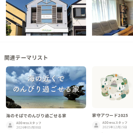
福島県
ゲストハウス
岩手県
戸建て
【駅徒歩9分】町も海もアクセス抜群！潮風
【スキー場へシャトル
が心地よい家
がよみがえる？野球好
この家からの距離 78km
この家からの距離 97km
関連テーマリスト
家守アワード2025
海のそばでのんびり過ごせる家
ADDressスタッフ
ADDressスタッフ
2025年12月15日
2026年05月08日