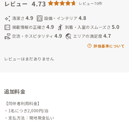
トハウスみらいについて ▼
4.73
2011年3月11日に東日本大震災が起
レビュー
レビュー70件
き、石巻市においても多くの方々が被災されました。現在に至る
まで、日本中、また、世界中から復旧・復興・取材・研究に関わ
4.9
4.8
auto_awesome
living
清潔さ
設備・インテリア
る方々のご協力を得て、石巻は一歩ずつ、元のふるさと、その先
4.9
5.0
fact_check
hail
掲載情報の正確さ
到着・入室のスムーズさ
へと前を向いて進んでおります。
中でも、個人ボランティア、大
4.9
4.7
volunteer_activism
travel_explore
交流・ホスピタリティ
エリアの満足度
学の研究者の方々向けの施設として、ご利用いただける場を提供
したいと思い至りました。震災・津波により被災したこの地域
評価基準について
におきましても、石巻市民、また私自身を含め、皆が前を向い
レビューはまだありません
て進めるように「みらい」と名前を付けました。
追加料金
【同伴者利用料金】
・1名につき2,000円/泊
・支払方法：現地現金払い