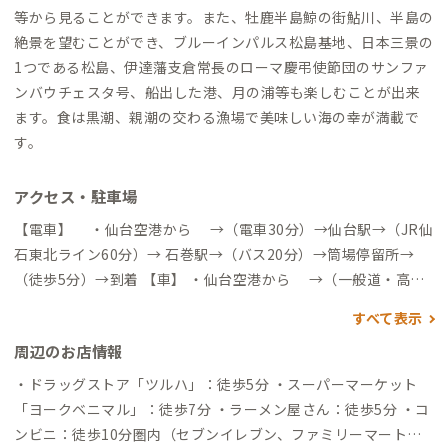
等から見ることができます。また、牡鹿半島鯨の街鮎川、半島の
絶景を望むことができ、ブルーインパルス松島基地、日本三景の
1つである松島、伊達藩支倉常長のローマ慶弔使節団のサンファ
ンバウチェスタ号、船出した港、月の浦等も楽しむことが出来
ます。食は黒潮、親潮の交わる漁場で美味しい海の幸が満載で
す。
アクセス・駐車場
【電車】 ・仙台空港から →（電車30分）→仙台駅→（JR仙
石東北ライン60分）→ 石巻駅→（バス20分）→筒場停留所→
（徒歩5分）→到着 【車】 ・仙台空港から →（一般道・高速
道利用約70分）→到着 ・仙台駅から →（一般道・高速道利用
すべて表示
約70分）→到着 ※仙台空港、仙台駅、石巻周辺にてトヨタレン
周辺のお店情報
タカーやニッポンレンタカーなど、レンタカー会社が各社ありま
す。お車での移動を検討されている方は参考にしてください。
・ドラッグストア「ツルハ」：徒歩5分 ・スーパーマーケット
「ヨークベニマル」：徒歩7分 ・ラーメン屋さん：徒歩5分 ・コ
ンビニ：徒歩10分圏内（セブンイレブン、ファミリーマート、