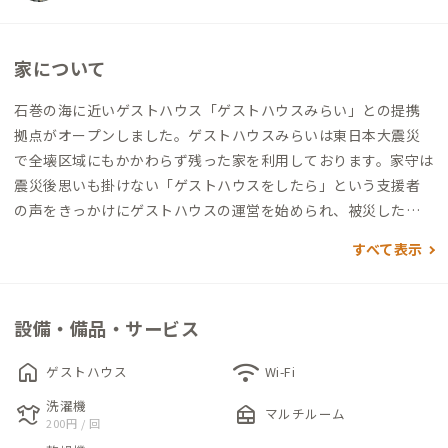
家について
石巻の海に近いゲストハウス「ゲストハウスみらい」との提携
拠点がオープンしました。ゲストハウスみらいは東日本大震災
で全壊区域にもかかわらず残った家を利用しております。家守は
震災後思いも掛けない「ゲストハウスをしたら」という支援者
の声をきっかけにゲストハウスの運営を始められ、被災した経
験の語り部としての役割も担っています。家の前には薬箱の庭と
すべて表示
名付けた雑木林が作られており、花、果実や様々な小鳥などを見
ることができ、四季折々の景色を楽しむことができます。
設備・備品・サービス
home
wifi
ゲストハウス
Wi-Fi
洗濯機
laundry
nest_multi_room
マルチルーム
200円 / 回