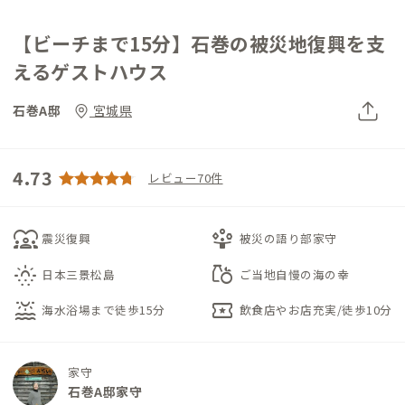
【ビーチまで15分】石巻の被災地復興を支
えるゲストハウス
石巻A邸
宮城県
4.73
レビュー70件
diversity_1
person_play
震災復興
被災の語り部家守
sunny_snowing
grocery
日本三景松島
ご当地自慢の海の幸
water_lux
local_activity
海水浴場まで徒歩15分
飲食店やお店充実/徒歩10分
家守
石巻A邸家守