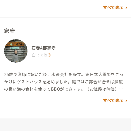
ミニストップ）
すべて表示
家守
石巻A邸家守
その他
25歳で漁師に嫁いだ後、水産会社を設立。
東日本大震災をきっ
かけにゲストハウスを始めました。
庭ではご都合が合えば鮮度
の良い海の食材を使ってBBQができます。（お値段は時価）
釣
りをしたい方がいましたら、事前にご相談ください。
拠点から
すべて表示
は歩いて海に行け、山が見え、食が美味しい自然豊かなとてもよ
いところです。
気仙沼や松島も近いですので、是非石巻にお越し
くださいね。
そしてパソコン関係の知識は乏しいので、困ってる
際はお助け下さい。
どうぞよろしくお願いいたします。
▼ ゲス