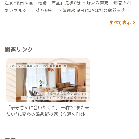
温泉/懐石料理「元湯 陣屋」徒歩7分 ・野菜の直売「鶴巻ふれ
あいマルシェ」徒歩6分 ＊毎週水曜日にJAはだの鶴巻支店の
駐車場で新鮮野菜が直売 ・コンビニ「セブンイレブン」徒歩3分
すべて表示
圏内 ・ドラッグストア「ドラッグセイムス」徒歩4分圏内 ・ス
ーパー「フードワン」徒歩3分
関連リンク
「家守さんに会いたくて」一泊で“また来
たい”に変わる温泉街の家【今週のPicku
p #22 鶴巻温泉C邸｜#ADDressLife（ア
ドレスライフ）