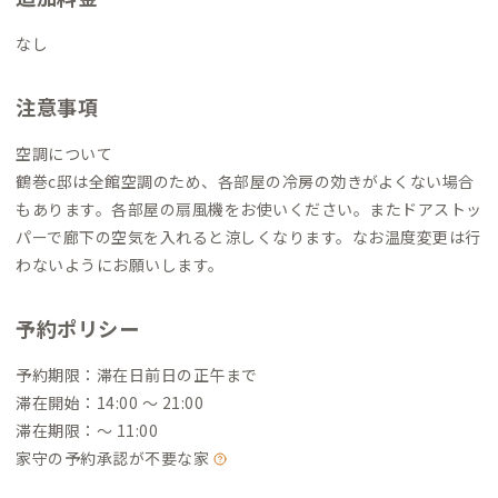
にも机がありコワーキングスペースのような空間です。
オンライ
ンMTGは個室でできるのでリモートワーカーや静かに過ごした
なし
い人に最適です。
注意事項
空調について
鶴巻c邸は全館空調のため、各部屋の冷房の効きがよくない場合
もあります。各部屋の扇風機をお使いください。またドアストッ
パーで廊下の空気を入れると涼しくなります。なお温度変更は行
わないようにお願いします。
予約ポリシー
予約期限：滞在日前日の正午まで
滞在開始：14:00 〜 21:00
滞在期限：〜 11:00
家守の予約承認が不要な家