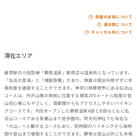
部屋の定員について
連泊割について
キャンセル料について
滞在エリア
最寄駅の小田急線「鶴巻温泉」駅周辺は温泉街となっています。
「弘法の里湯」と「陣屋旅館」があり、陣屋は宿泊利用せずに本
格和食を堪能することができます。神奈川県秦野市にある弘法山
コースは、丹沢山塊の南側に位置する標高200メートル程度の登
山初心者にもやさしく、首都圏からもアクセスしやすいハイキン
グコースです。今回オープンした鶴巻温泉A邸とB邸はともに弘
法山コースである吾妻山まで徒歩圏内。阿夫利神社でも有名な
「大山」へと繋がるコースもあり、短時間のハイキングから長時
間の登山まで堪能することができます。鶴巻は登山以外にも本格