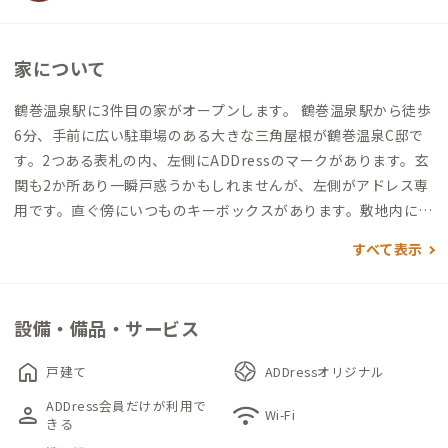
家について
鶴巻温泉駅に3件目の家がオープンします。 鶴巻温泉駅から徒歩
6分、手前に広い駐車場のある大きな三角屋根が鶴巻温泉C邸で
す。2つある表札の内、左側にADDressのマークがあります。玄
関も2か所あり一瞬戸惑うかもしれませんが、左側がアドレス専
用です。直ぐ傍にいつものキーボックスがあります。敷地内には
駐車場がたくさんありますが、駐車は不可なので車でお越しの
すべて表示
際は近くのパーキングをご使用ください。保育園の目の前とい
う立地ですが、 玄関のドアを閉めると、子どもたちの賑やかな
声が聞こえません。
設備・備品・サービス
この家は外断熱と高気密構造が特徴で、エアコンをつけてない冬
場でも寒すぎず、適度な室温が保たれているのです。但し、セン
home
戸建て
ADDressオリジナル
トラル空調の為、操作するリモコンがリビングにしかありませ
ADDress会員だけが利用で
person
wifi
ん。リビングにあるリモコン一つで全室の空調を管理している
Wi-Fi
きる
ため、そこで室温や風量を操作すると全部屋の空調も同様に変