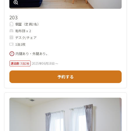
203
個室（定員2名）
和布団 x 2
デスク/チェア
1泊1枚
内鍵あり・外鍵あり。
連泊割
3泊2枚
2025年06月18日 ～
予約する