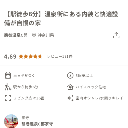
【駅徒歩6分】温泉街にある内装と快適設
備が自慢の家
鶴巻温泉C邸
神奈川県
4.69
レビュー181件
calendar_month
counter_3
当日予約OK
3個室以上
transfer_within_a_station
family_home
駅から徒歩6分
ハイスペック住宅
fullscreen
auto_awesome
リビング広々16畳
室内オシャレ/水回りキレイ
家守
鶴巻温泉C邸家守