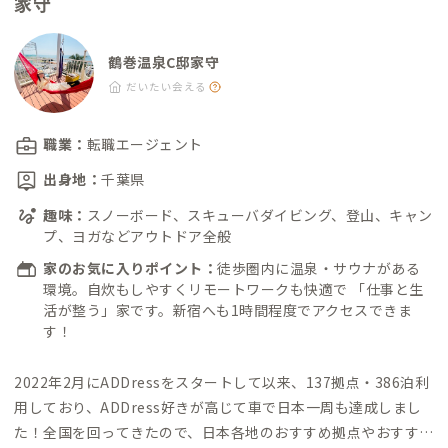
家守
鶴巻温泉C邸家守
だいたい会える
職業：
転職エージェント
出身地：
千葉県
趣味：
スノーボード、スキューバダイビング、登山、キャン
プ、ヨガなどアウトドア全般
家のお気に入りポイント：
徒歩圏内に温泉・サウナがある
環境。自炊もしやすくリモートワークも快適で 「仕事と生
活が整う」家です。新宿へも1時間程度でアクセスできま
す！
2022年2月にADDressをスタートして以来、137拠点・386泊利
用しており、ADDress好きが高じて車で日本一周も達成しまし
た！
全国を回ってきたので、日本各地のおすすめ拠点やおすすめ