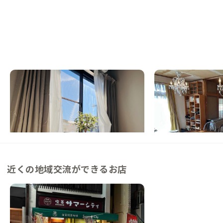
大磯A邸
二宮A邸
NEW
神奈川県
戸建て
神奈川県
戸建て
【海徒歩1分・駅徒歩8分】畳でくつろぐフ
海と山の間で暮らすよ
ルリノベ・海辺の暮らしが叶う家
この家からの距離 10km
この家からの距離 8km
近くの地域交流ができるお店