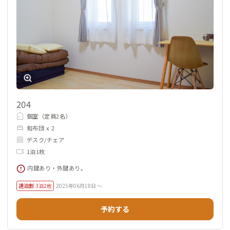
204
個室（定員2名）
和布団 x 2
デスク/チェア
1泊1枚
内鍵あり・外鍵あり。
連泊割
3泊2枚
2025年06月18日 ～
予約する