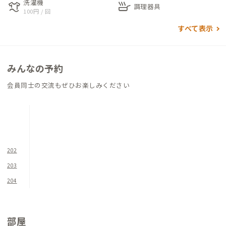
洗濯機
laundry
skillet
化するので季節ごとに一定の室温と風量を保って下さい。ま
調理器具
100円 / 回
た、高気密なので燃焼系のヒーターは使用不可です。この家の特
すべて表示
徴は広いキッチンです。ステンレスの大きな天板と大きなシンク
は調理がしやすく、ちょっと高めですので背の高い男性でも使
いやすいです。コンロはIHで作動すると自動で換気扇が連動する
みんなの予約
というハイスペックです。その上、食洗機もついています。水回
りで言うと、脱衣所と浴室も広々として使いやすいです。
会員同士の交流もぜひお楽しみください
鍵付きの脱衣所には洗濯機と乾燥機が完備されています。浴室は
ホテルのようにピカピカです。16畳ほどの広々としたリビング
には6人掛のダイニングテーブル、２人掛けのソファ、3畳の小
上がり畳のスペースと、3か所も寛げるスペースがあります。そ
の日の気分で好きな場所でお仕事をすることができます。それぞ
202
れの空間に仕切りは無いので、オンライン会議等は個室で行うと
203
良いでしょう。この家は4LDKです。2階に上がると先ず南側に
204
洋間が2部屋あります。１つがドミトリータイプのお部屋で、そ
の隣にはダブルのコアラマットレスと和布団1式が完備された大
人3名まで滞在できるお部屋が有ります。この2室には広いベラ
部屋
ンダと物干しがあるので、衣類を干すには十分な広さです。北側