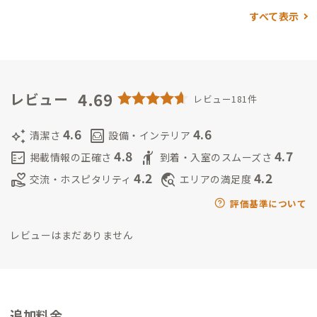
スポットをご紹介できると思います。
転職エージェントを運営し
すべて表示
ており、オンラインで仕事していることが多いです。
ご希望があ
れば日本全国・幅広い職種でお仕事のご紹介も可能ですので、お
気軽にお声かけください！
オーストラリアに1年留学していたこ
ともあり、英語でのコミュニケーションも可能です。
English s
peakers are also very welcome!
4.69
趣味はスノーボード、スキュ
レビュー
レビュー181件
ーバダイビング、登山、キャンプ、ヨガなどアウトドア全般で
す。
おひとりさまもご友人同士もカップルもご家族連れの方も、
4.6
4.6
auto_awesome
living
清潔さ
設備・インテリア
リモートワークの方も大歓迎です！（しかも同伴料無料です）
4.8
4.7
fact_check
hail
掲載情報の正確さ
到着・入室のスムーズさ
【駐車場】
24H500円、48H800円と格安の駐車場が近くにあり
4.2
4.2
volunteer_activism
travel_explore
交流・ホスピタリティ
エリアの満足度
ます。
タイムパーキング鶴巻南4丁目
https://maps.app.goo.gl/
zJWivpsrbPyQbBzr7?g_st=ic
【暮らしのポイント】
環境に配
評価基準について
慮した生活を意識しています。
洗剤はarau（無添加せっけ
レビューはまだありません
ん）、クイックルワイパーも洗剤不使用のアルカリ電解水のも
のを利用、排水溝も重曹とお酢で掃除しています。
私自身ハウス
ダストアレルギー持ちの為基本毎日掃除しています。
家のお風呂
は温泉ではありません。
【リモートワーク】
1階には大きいダイ
ニングテーブル、可動式机付きのソファ、小上がりの畳スペース
追加料金