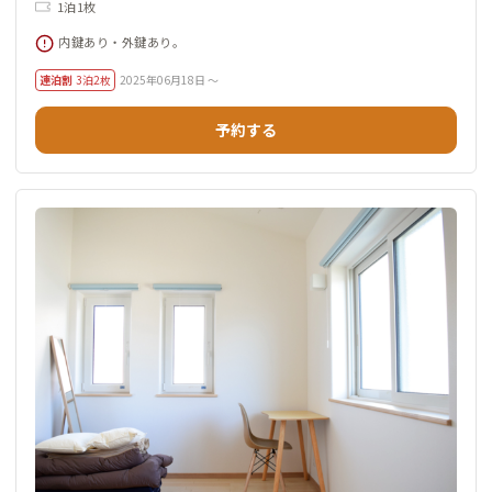
1泊1枚
内鍵あり・外鍵あり。
連泊割
3泊2枚
2025年06月18日 ～
予約する