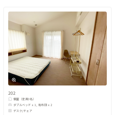
にも2室あります。2部屋とも和布団2式の大人2名まで滞在でき
る設備があります。この2部屋はベランダが無いので洗濯物を干
したいときは衣類掛けをご使用ください。但しエアコンはセン
トラル空調の為、急速な除湿や乾燥は不可です。1階の乾燥機と
併せてご使用ください。
202
個室（定員3名）
ダブルベッド x 1, 和布団 x 2
デスク/チェア