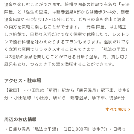
温泉を楽しむことができます。将棋や囲碁の対局で有名な「元湯
陣屋」と「弘法の里湯」は鶴巻温泉A邸からは徒歩3〜4分、鶴巻
温泉B邸からは徒歩12～15分ほどで、どちらの家も登山と温泉
の両方を気軽に楽しむことができます。「元湯 陣屋」は由緒正
しき旅館で、日帰り入浴だけでなく個室で休憩したり、レストラ
ンで懐石料理を味わえたりするプランもあります。温泉だけでな
く立派な庭園でリラックスすることもできます。「弘法の里湯」
は2種類の源泉を楽しむことができる日帰り温泉。尚、貸し切り
風呂もあり、つるまき千の湯を満喫することができます。
アクセス・駐車場
【電車】 ・小田急線「新宿」駅から「鶴巻温泉」駅下車、徒歩6
分 ・小田急線「小田原」駅から「鶴巻温泉」駅下車、徒歩6分
すべて表示
周辺のお店情報
・日帰り温泉「弘法の里湯」（1日1,000円）徒歩7分 ・日帰り