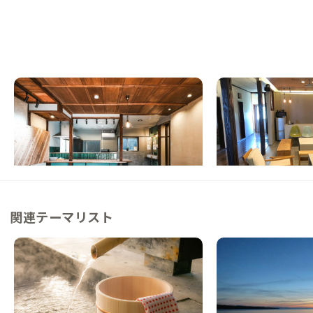
下関B邸
下関A邸
山口県
ゲストハウス
山口県
シェアハウス
【下関駅徒歩7分】港町の路地奥でまちに混
【本州最西端の港町】
ざる暮らし
アハウス
この家からの距離 3km
この家からの距離 4km
関連テーマリスト