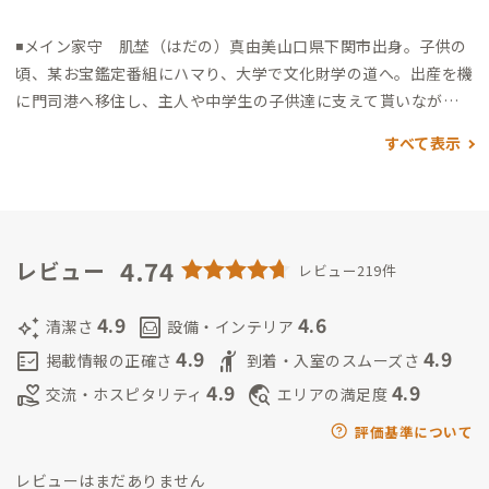
◾️メイン家守 肌埜（はだの）真由美
山口県下関市出身。
子供の
頃、某お宝鑑定番組にハマり、大学で文化財学の道へ。
出産を機
に門司港へ移住し、主人や中学生の子供達に支えて貰いなが
ら、
人生の半分以上を捧げたブライダル業界の経験を活かし、
すべて表示
歴史講座や観光ガイドなど、地域のまちづくりに励んでいます。
ご希望頂けましたら、旅がより楽しめるような歴史講座、北九
州のディープな歴史から美味しいラーメン屋さんまで、なんでも
ご紹介させて頂きます（笑）
100年前は日本で1番アツい街だっ
た門司港。路地裏の隠れ家で、お待ちしております🎵
4.74
◼️サブ家守
レビュー
レビュー219件
（夫）
隙を見て登場。拠点管理を手伝ってくれています😄
◼️サブ
家守 ｜株式会社DECORATE COMPANY 岩本成矢
門司港A邸の初
4.9
4.6
auto_awesome
living
清潔さ
設備・インテリア
代家守を務めていた成矢です！2023年11月に家守を退任し肌埜
4.9
4.9
fact_check
hail
掲載情報の正確さ
到着・入室のスムーズさ
夫妻に引き継がせていただきましたが、この度サブ家守として
4.9
4.9
volunteer_activism
travel_explore
交流・ホスピタリティ
エリアの満足度
復活しました！
門司港Ａ邸の隣にあるカフェSHIKI（四稀）の経
営と、マーケティングパートナー事業をしております。カフェの
評価基準について
の2階を事務所にしていて岩本は門司港住まいなので、飲みのお
レビューはまだありません
誘いなどありましたらご連絡いただけたらと思います。よろしく