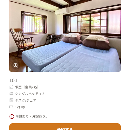
101
個室（定員2名）
シングルベッド x 2
デスク/チェア
1泊1枚
内鍵あり・外鍵あり。
予約する