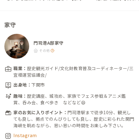
んからの地域情報 #5】｜#ADDressLife
DressLife（アド
（アドレスライフ）
家守
門司港A邸家守
その他
職業：
歴史観光ガイド/文化財教育普及コーディネーター/三
宜楼運営協議会/
出身地：
下関市
趣味：
歴史講座、城攻め、家族でフェス参戦＆アニメ鑑
賞、呑み会、食べ歩き などなど😄
家のお気に入りポイント：
門司港駅まで徒歩10分、観光し
ても良し、拠点でのんびりしても良し、歴史に彩られた関門
海峡を眺めながら、思い思いの時間をお楽しみ下さい。
Instagram