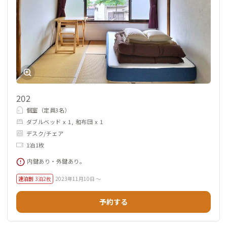
202
個室（定員3名）
ダブルベッド x 1, 和布団 x 1
デスク/チェア
1泊1枚
内鍵あり・外鍵あり。
連泊割
3泊2枚
2023年11月10日 ～
予約する