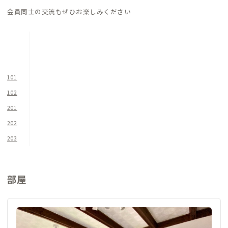
もおすすめです。外食に疲れたら、徒歩圏内の大型スーパーへの
会員同士の交流もぜひお楽しみください
買い出しもおすすめ。備え付けのキッチンは広く綺麗で使いや
すく、本格的な調理も可能なので、買い物が楽しくなること請け
合いです。
101
102
201
202
203
部屋