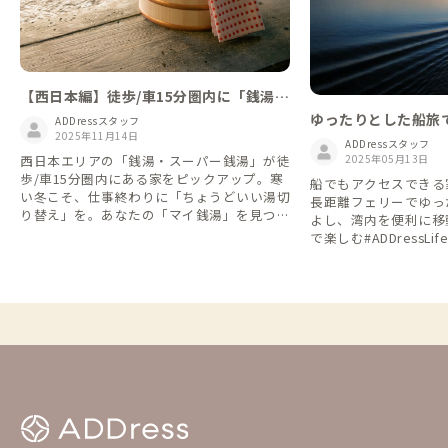
【西日本編】徒歩/車15分圏内に「銭湯」
がある家
ゆったりとした船旅
ADDressスタッフ
2025年11月14日
ADDressスタッフ
2025年05月13日
西日本エリアの「銭湯・スーパー銭湯」が徒
歩/車15分圏内にある家をピックアップ。寒
船でもアクセスできる
い冬こそ、仕事終わりに「ちょうどいい湯切
長距離フェリーでゆっ
り替え」を。あなたの「マイ銭湯」を見つけ
よし、湾内を便利に移
てください。
で楽しむ#ADDressL
くださいね✌