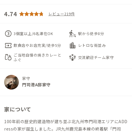
4.74
レビュー219件
counter_3
transfer_within_a_station
3個室以上/6名滞在OK
駅から徒歩8分
local_activity
location_city
飲食店やお店充実/徒歩5分
レトロな街並み
ご当地自慢の焼きカレーと
grocery
person_play
交流歓迎チーム家守
ふぐ
家守
門司港A邸家守
家について
100年前の歴史的建造物が建ち並ぶ北九州市門司港エリアにADD
ressの家が誕生しました。JR九州鹿児島本線の終着駅「門司