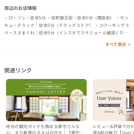
周辺のお店情報
・ローソン：徒歩5分 ・栄町銀天街：徒歩5分（商店街） ・サン
キュードラック：徒歩5分（ドラッグストア） ・コワーキングス
ペースきまぐれ：徒歩5分（インスタでスケジュール確認くださ
い） ・ハローデイ：徒歩6分（スーパー） ※その他徒歩圏内に
すべて表示
飲食店、観光エリア多数 おススメのお店情報や、地域のゴミ捨
て場所、スーパーをコメント付きで随時更新していますので、
ぜひご覧いただければと思います。（GoogleMaps）
https://
関連リンク
maps.app.goo.gl/L58Lkwgouw561PgD6
地元の観光ガイドも務める家守さんな
レビュー&評価で分かる
ら、まち散策のネタはお任せ！【家守さ
港A邸の魅力【User Vo