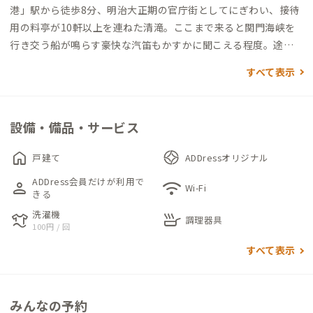
港」駅から徒歩8分、明治大正期の官庁街としてにぎわい、接待
用の料亭が10軒以上を連ねた清滝。ここまで来ると関門海峡を
行き交う船が鳴らす豪快な汽笛もかすかに聞こえる程度。途中
路地に入り坂道を進みながら、ここなら集中して静かな暮らし
すべて表示
ができそう、そう思える高台の上に建つ家です。
まず目に入るのは、いかにも一昔前の建物だとわかる趣きのあ
設備・備品・サービス
る古い外観。それもそのはず、ここは昭和20年代は旅館として
営業されていたそうで、それを全オーナーが改修しながら現在ま
home
戸建て
ADDressオリジナル
で大切に使われてきたとのこと。ところどころにある昔ながら
ADDress会員だけが利用で
person
wifi
の在来工法の軸組みにその様子を感じさせます。前オーナーは元
Wi-Fi
きる
陶芸家ということもあり、建物のあちこちに陶芸作品が残ってお
洗濯機
laundry
skillet
り、当時の装いを感じさせます。
調理器具
100円 / 回
ダイニングとリビングは別々に設けられているゆったりとした
すべて表示
つくり。畳の間の横には、一枚板のテーブルがあります。
周辺には、徒歩圏内で、個人経営の人気のカフェや、人情味あふ
みんなの予約
れる飲食店が多数あり、気分転換がてら周辺を散策してみること