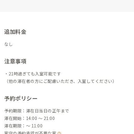
お願いします～！✨
カフェSHIKI（四稀）の営業日は以下よりご
覧ください☕
https://www.instagram.com/shiki.mojiko/
◾️街
守
■紹介構文
今回新しく街守のメンバーとなりました北九州市
立大学地域創生学群小林ゼミです。私たちは全９つのプロジェク
追加料金
トに分かれて教育・音楽・交通・空間・観光・建物の様々な分
野で地域の皆さんと協力をしながらその地域ならではの魅力の
なし
発信やにぎわいの創出につながる活動をしています。
私たちと一
緒に企画を考えたり、地域のイベントやボランティアに参加をし
注意事項
たりするなど、様々な交流を通して門司港、北九州の歴史・暮ら
しについて興味を持ち、何度も足を運んで頂けると嬉しいです。
・21時過ぎても入室可能です
宜しくお願い致します！
（他の滞在者の方にご配慮いただき、入室してください）
予約ポリシー
予約期限：滞在日当日の正午まで
滞在開始：14:00 〜 21:00
滞在期限：〜 11:00
家守の予約承認が不要な家