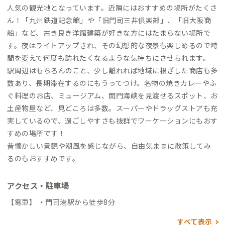
人気の観光地となっています。近隣にはおすすめの場所がたくさ
ん！「九州鉄道記念館」や「旧門司三井倶楽部」、「旧大阪商
船」など、古き良き洋館建築が好きな方にはたまらない場所で
す。夜はライトアップされ、その幻想的な夜景も楽しめるので時
間を変えて何度も訪れたくなるような気持ちにさせられます。
駅周辺はもちろんのこと、少し離れれば地域に根ざした商店も多
数あり、長期滞在するのにもうってつけ。名物の焼きカレーやふ
ぐ料理のお店、ミュージアム、関門海峡を見渡せるスポット、お
土産物屋など、見どころは多数。スーパーやドラッグストアも充
実しているので、過ごしやすさも抜群でワーケーションにもおす
すめの場所です！
昔懐かしい景観や潮風を感じながら、自由気ままに散策してみ
るのもおすすめです。
アクセス・駐車場
【電車】 ・門司港駅から徒歩8分
すべて表示