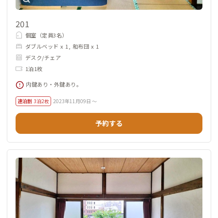
201
個室（定員3名）
ダブルベッド x 1, 和布団 x 1
デスク/チェア
1泊1枚
内鍵あり・外鍵あり。
連泊割
3泊2枚
2023年11月09日 ～
予約する