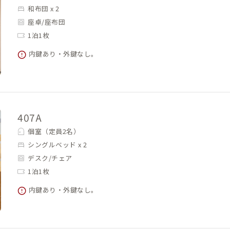
和布団 x 2
座卓/座布団
1泊1枚
内鍵あり・外鍵なし。
407A
個室（定員2名）
シングルベッド x 2
デスク/チェア
1泊1枚
内鍵あり・外鍵なし。