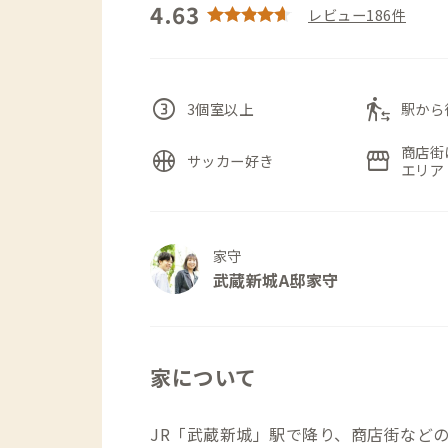
4.63
レビュー186件
counter_3
transfer_within_a_station
3個室以上
駅から
商店街
sports_basketball
storefront
サッカー好き
エリア
家守
武蔵新城A邸家守
家について
JR「武蔵新城」駅で降り、商店街など