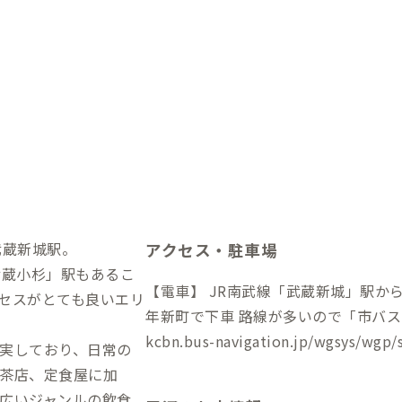
武蔵新城駅。
アクセス・駐車場
武蔵小杉」駅もあるこ
【電車】 JR南武線「武蔵新城」駅から徒歩8分 【バス】 新
セスがとても良いエリ
年新町で下車 路線が多いので「市バ
kcbn.bus-navigation.jp/wgsys/wgp/
実しており、日常の
茶店、定食屋に加
広いジャンルの飲食