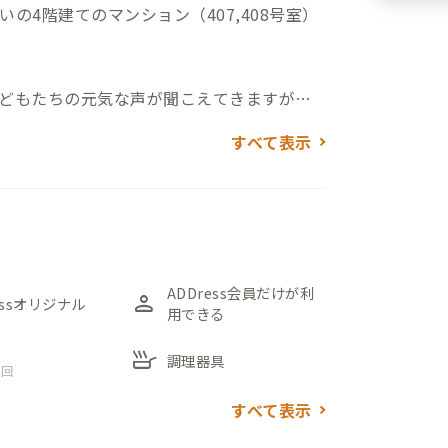
の4階建てのマンション（407,408号室）
どもたちの元気な声が聞こえてきますが、
すべて表示
バルコニーで繋いでいるところです。元々は
住戸間にある隔て板を取り払い、2部屋を行き
の407号室・ダイニングスペースの408号
事と団欒の切り替えがしやすいです。
07号室と408号室の和室にはそれぞれ座卓と
ADDress会員だけが利
person
essオリジナル
用できる
skillet
調理器具
 回
ルを敷き詰めてあり「ついつい裸足で行き
すべて表示
」が一望でき、4階でありながら水や緑が感