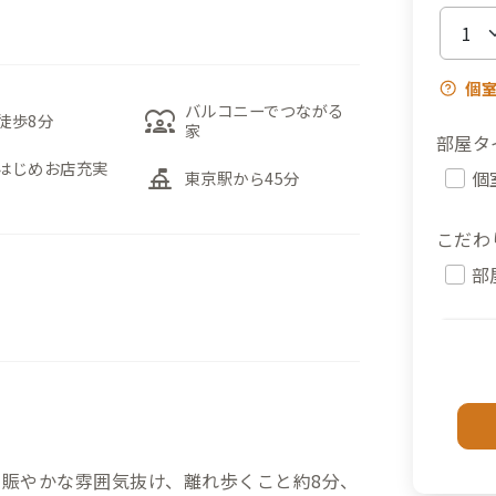
個
バルコニーでつながる
diversity_1
徒歩8分
家
部屋タ
はじめお店充実
things_to_do
個
東京駅から45分
こだわ
部
の賑やかな雰囲気抜け、離れ歩くこと約8分、