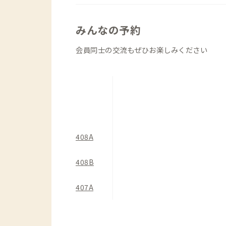
じられるのがちょっと嬉しいところ。遊
の時期にまた訪れよう、そんな気持ちに
みんなの予約
ダイニング、ワークスペースはややコン
会員同士の交流もぜひお楽しみください
な料理には不向きかもしれません。ただ
で、食事には困りません。日替わりで飲
ひ楽しいひと時を堪能してください。
408A
408B
407A