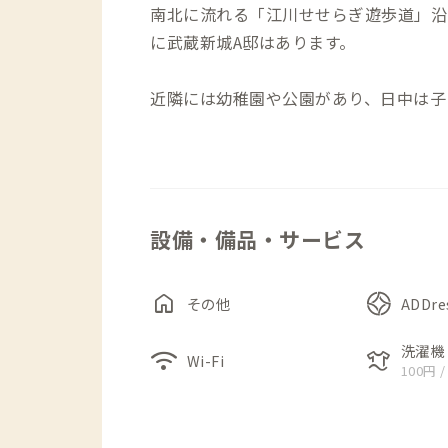
南北に流れる「江川せせらぎ遊歩道」沿い
に武蔵新城A邸はあります。
近隣には幼稚園や公園があり、日中は子
夜は一変して静かな雰囲気に。
この家の特徴は、マンションの2部屋を
2～3人で暮らすほどの広さでしたが、
設備・備品・サービス
来できるようにしました。ワークスペース
室、と異なる設えとなっているので、仕
407号室の洋室にはデスクとチェア、4
home
その他
ADDr
座布団が用意されています。
洗濯機
wifi
laundry
Wi-Fi
100円 /
バルコニーには人工芝や木のフロアタイ
来したくなる」場所です。
バルコニーからは「江川せせらぎ遊歩道