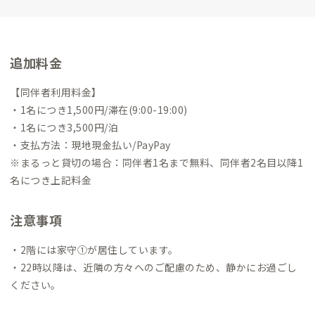
かと話が始まる、そんな場所です。
「人生のモヤモヤを抱えてい
る人」
「ゆっくりしたい人」
「地域をガイドしてもらいたい
人」
事前にお好みの滞在方法をお聞きできれば、
あなたのご希
望の滞在方法をアレンジしますので気軽に遊びに来てくださ
追加料金
い。
【同伴者利用料金】
・1名につき1,500円/滞在(9:00-19:00)
・1名につき3,500円/泊
・支払方法：現地現金払い/PayPay
※まるっと貸切の場合：同伴者1名まで無料、同伴者2名目以降1
名につき上記料金
注意事項
・2階には家守①が居住しています。
・22時以降は、近隣の方々へのご配慮のため、静かにお過ごし
ください。