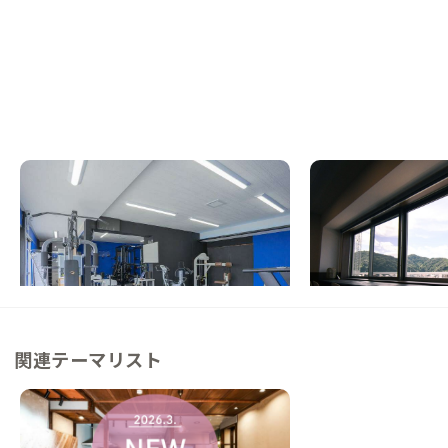
能勢A邸
舞鶴B邸
大阪府
シェアハウス
京都府
ゲストハウス
【大阪都心部へもアクセス良好】心と身体を
【舞鶴の玄関口】駅近
健康に、トレーニングジム併設シェアハウス
ゲストハウス
この家からの距離 40km
この家からの距離 47km
関連テーマリスト