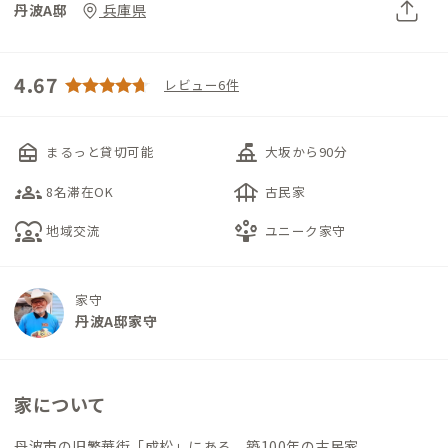
丹波A邸
兵庫県
4.67
レビュー6件
nest_multi_room
things_to_do
まるっと貸切可能
大坂から90分
groups_3
foundation
8名滞在OK
古民家
diversity_1
person_play
地域交流
ユニーク家守
家守
丹波A邸家守
家について
丹波市の旧繁華街「成松」にある、築100年の古民家。