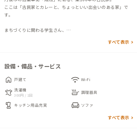
ここは「古民家とカレーと、ちょっといい出会いのある家」で
す。
まちづくりに関わる学生さん、
旅人が１ヶ月滞在して、地域の農家さんでアルバイト、
すべて表示
ワーケーションでリモートワークしながら滞在する経営者やフ
リーランス、
地元の人がふらっとおじいちゃんに会いにくる、
設備・備品・サービス
そんなごちゃまぜの地域交流拠点
「マイパブリック丹波」とよばれる地域の人や価値観と自然に
home
wifi
戸建て
Wi-Fi
出会える場所です。
洗濯機
laundry
skillet
調理器具
300円 / 1回
【建物の魅力】
blender
chair
キッチン用品充実
ソファ
築100年の木のぬくもりと落ち着いた空間。懐かしさを感じつ
つ、リビングはリノベ済で快適。
すべて表示
キッチンやお風呂も整い、古さと快適さが共存しています。
母屋1階のHOKKORI、離れ2階のHONWAKAはそれぞれ6畳2間を
広々と利用できます。