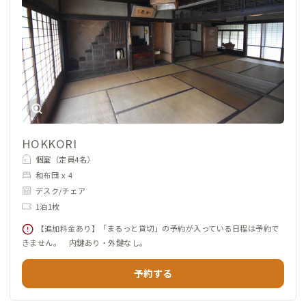
【体験の魅力】
72歳で起業したおじいちゃんのスリランカカレーを提供した
り、
ご希望の方には、おじいちゃんとスリランカカレー作り（別途
有料）が体験できます。
食事をきっかけに会話が生まれ、人と人が自然につながる場づ
くりを目指しています。
希望があれば、地域のキーマン紹介やキャリア相談、カレーづ
くり体験、多言語交流なども可能です。
HOKKORI
個室（定員4名）
【周辺環境】
和布団 x 4
丹波の名産、黒枝豆や栗の収穫などの農体験、
デスク/チェア
ローカルな飲食店や直売所など、
1泊1枚
“暮らしに入り込む体験”ができます。
【追加料金あり】「まるっと貸切」の予約が入っている日程は予約で
きません。 内鍵あり・外鍵なし。
【おすすめの人】
予約する
ワーケーションで環境を変えたい人、
地域と関わりたい人、