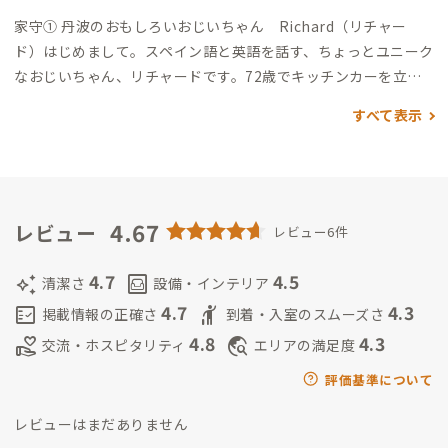
家守① 丹波のおもしろいおじいちゃん Richard（リチャー
ド）
はじめまして。
スペイン語と英語を話す、ちょっとユニーク
なおじいちゃん、リチャードです。
72歳でキッチンカーを立ち
上げ、「おじいちゃんのスリランカカレー」をはじめました。
すべて表示
「この歳からでも、新しいことはできる」
そんな想いで、楽しく
カレーをつくっています。
滞在時には、「本格派スリランカカレ
ー作り体験」も事前予約で受け付けます。
家守②旅する人事 ノ
ブ｜丹波ささやま（会いたい場合は事前にお声掛けください）
h
ttps://lit.link/hyakusyonobu
4.67
はじめまして。
丹波篠山の里山で
レビュー
レビュー6件
暮らしながら、全国を旅するように働いている“旅する人事”の
ノブです。
2012年より農村ボランティアでこの丹波篠山市の農
4.7
4.5
auto_awesome
living
清潔さ
設備・インテリア
家さんと出会い、
2023年に大阪から家族で移住してきました。
4.7
4.3
fact_check
hail
掲載情報の正確さ
到着・入室のスムーズさ
これまでに約50の仕事を経験し、
約6000人のキャリア相談・就
4.8
4.3
volunteer_activism
travel_explore
交流・ホスピタリティ
エリアの満足度
職支援に関わってきました。
いまはフリーランス人事として、
全
国の中小企業の採用をオンラインでサポートしています。
丹波篠
評価基準について
山市では、駄菓子屋Omameをオフィスに活動しています。
子ど
レビューはまだありません
もたちが集まったり、大人がふらっと飲みに来たり、
気づけば誰