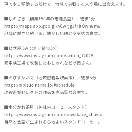
車で少し移動するだけで、地域で挑戦する人や場に出会えます。
■しのざき（創業150年の老舗食堂）／徒歩1分
https://maps.app.goo.gl/nCwrjgJf7jtQwh8m6
地域に愛され続ける、懐かしい味と空気感の食堂。
■ピザ屋 Switch.／徒歩5分
https://www.instagram.com/switch_t2025
元車検工場を改装したおしゃれなピザ屋さん。
■えびすシネマ（地域密着型映画館）／徒歩5分
https://ebisucinema.jp/#schedule
現役監督セレクトの作品を高品質な音響で。
■水分かれ茶屋（神社内コーヒースタンド）
https://www.instagram.com/miwakare_chaya/
自然と会話が生まれる心地よいスタンドコーヒー。