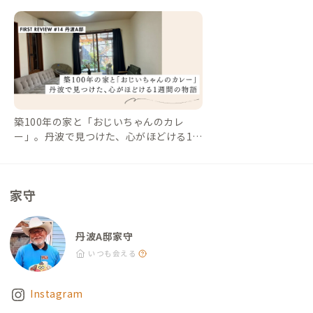
セスする場合 無料駐車場あり ▼大阪市内から →（中国道・舞
鶴若狭道 約60分）→ 春日IC →（北近畿豊岡道 約10分）→
氷上IC →（一般道 約10分）→ 到着 ⸻ ▼京都市内から →
（京都縦貫道 → 千代川IC約35分）→（一般道 約70分）→ 到着
⸻ ▼神戸市（三ノ宮）から →（阪神高速・中国道 約60〜7
0分）→ 春日IC →（北近畿豊岡道 約10分）→ 氷上IC →（一
般道 約10分）→ 到着
築100年の家と「おじいちゃんのカレ
ー」。丹波で見つけた、心がほどける1週
間の物語【First Review #14 丹波A邸】
｜#ADDressLife（アドレスライフ）
家守
丹波A邸家守
いつも会える
Instagram