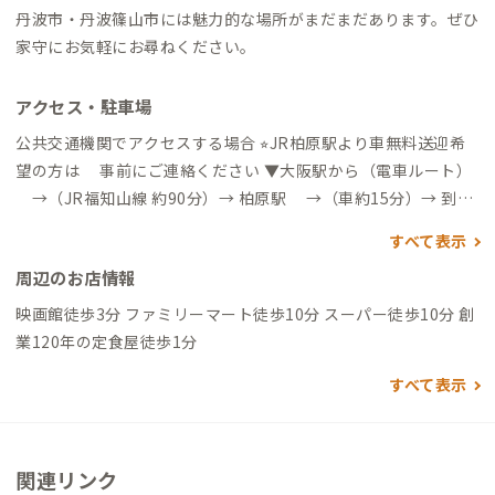
丹波市・丹波篠山市には魅力的な場所がまだまだあります。ぜひ
家守にお気軽にお尋ねください。
アクセス・駐車場
公共交通機関でアクセスする場合 ⭐︎JR柏原駅より車無料送迎希
望の方は 事前にご連絡ください ▼大阪駅から（電車ルート）
→（JR福知山線 約90分）→ 柏原駅 →（車約15分）→ 到着
▼大阪（梅田・なんば・新大阪）から〈高速バス〉 →（高速
すべて表示
バス 約90〜120分）→ 氷上バス停 →(徒歩15分、車で約5
周辺のお店情報
分）→ 到着 ※城崎温泉行き高速バスの途中停留所 ▼三ノ宮駅か
ら〈JR尼崎乗換ルート〉 →（JR神戸線 新快速 約15分）→ 尼崎
映画館徒歩3分 ファミリーマート徒歩10分 スーパー徒歩10分 創
駅 →（JR福知山線 丹波路快速 約75〜90分）→ 柏原駅 →（車約
業120年の定食屋徒歩1分
15分）→ 到着 ▼三ノ宮駅から〈神戸電鉄ルート〉 →（神戸電鉄
すべて表示
約60分）→ 三田駅 →（JR福知山線 約60分）→ 柏原駅 →（車約
15分）→ 到着 自動車でアクセスする場合 ▼大阪市内から →
（中国道・舞鶴若狭道 約60分）→ 春日IC →（北近畿豊岡道 約1
0分）→ 氷上IC →（一般道 約10分）→ 到着 ⸻ 自動車でアク
関連リンク