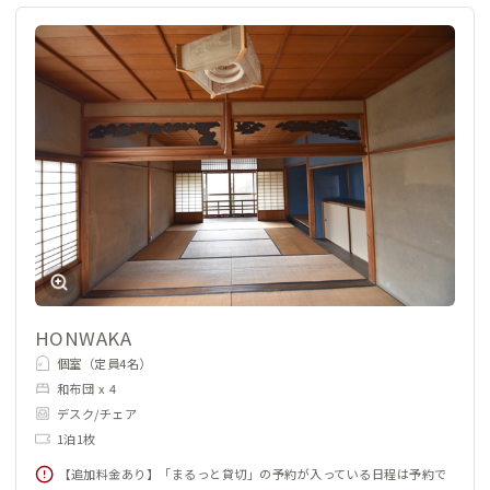
人との出会いを楽しみたい人、
これからの働き方を考えたい人。
ここは「ゆっくり滞在する場所」であり、
「仕事をする場所」であり、
「人と出会う場所」。
おじいちゃんと、スリランカカレーとともに、
少し違う時間を過ごしてみませんか。
辛くないカレーもつくれますよ♪
HONWAKA
個室（定員4名）
和布団 x 4
デスク/チェア
1泊1枚
【追加料金あり】「まるっと貸切」の予約が入っている日程は予約で