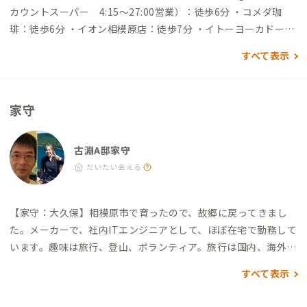
カウントスーパー 4:15〜27:00営業）：徒歩6分 ・コメダ珈
琲：徒歩6分 ・イオン相模原店：徒歩7分 ・イトーヨーカドー古
淵店：徒歩7分 ・とろけるハンバーグ 福よし 古淵店：徒歩7分
すべて表示
・鹿嶋神社：徒歩8分 ・相模原ゴルフクラブ：徒歩30分 ・薬師
池公園ウェルカムゲート：所要時間約20分 ※古淵駅改札口
前のバス停から古03（藤の台団地行）で今井谷戸下車後、徒歩5
家守
分
古淵A邸家守
だいたい会える
【家守：大久保】
相模原市で育ったので、故郷に戻ってきまし
た。
メーカーで、社内ITエンジニアとして、ほぼ在宅で勤務して
います。
趣味は旅行、登山、ボランティア。
旅行は国内、海外と
も行き、国内は47都道府県すべて、海外は世界一周も含め、56
すべて表示
の国・地域を訪問しました。
登山は最近あまり行けていません
が、日本の3位までの山（富士山、北岳、奥穂高岳）に登頂しま