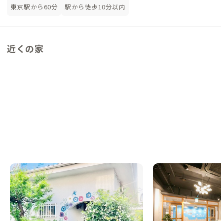
東京駅から60分
駅から徒歩10分以内
近くの家
古淵B邸
青葉台A邸
神奈川県
シェアハウス
神奈川県
シェアハウス
【駅徒歩12分】YOGAやよもぎ蒸しを楽しめ
【駅徒歩9分】渋谷ま
る癒しの家
のシェアハウス
この家からの距離 0km
この家からの距離 9km