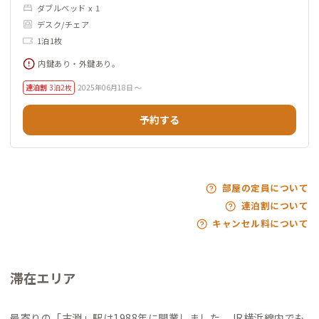
ダブルベッド x 1
デスク/チェア
1泊1枚
内鍵あり・外鍵あり。
連泊割
3泊2枚
2025年06月18日 ～
予約する
部屋の定員について
連泊割について
キャンセル料について
滞在エリア
最寄りの「古淵」駅は1988年に開業しました。JR横浜線内でも