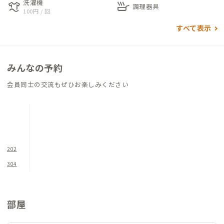
洗濯機
laundry
skillet
材のダイニングテーブルがあります。キッチンには、幅約2.7m
調理器具
100円 / 回
のゆとりあるシステムキッチンがあり、会員同士で一緒に料理を
すべて表示
楽しむにはおすすめの空間です。また、浴室も広々とした浴槽が
あるため、日々の仕事の疲れを取り除くのには最適です。清潔感
のある水回りなど女性にはおすすめの拠点となっています。
みんなの予約
会員同士の交流もぜひお楽しみください
202
304
部屋