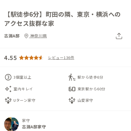
【駅徒歩6分】町田の隣、東京・横浜への
アクセス抜群な家
古淵A邸
神奈川県
4.55
レビュー136件
counter_3
transfer_within_a_station
3個室以上
駅から徒歩6分
auto_awesome
60fps
室内キレイ
東京駅から60分
person_play
person_play
Uターン家守
山愛家守
家守
古淵A邸家守