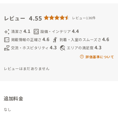
した。
ボランティアは、神奈川県秦野市で雑木林保全に取り組
んでいます。
2020年から日々散歩を続け“いろいろなところに散
歩に行けたら楽しい”と考えて2021年10月よりADDress会員
4.55
レビュー
レビュー136件
に。その中でたくさんの素晴らしい出会いの機会を得、もっと
貢献したいと考え、2022年8月から西八王子A邸家守になりまし
4.1
4.4
auto_awesome
living
清潔さ
設備・インテリア
た。
その後、故郷に帰る機会を得て、この度、古淵A邸家守に異
4.6
4.6
fact_check
hail
掲載情報の正確さ
到着・入室のスムーズさ
動しました。
皆様が古淵で快適に、楽しく過ごせるよう、がん
4.3
4.3
volunteer_activism
travel_explore
交流・ホスピタリティ
エリアの満足度
ばります。ぜひいらっしゃってください。
【サブ家守：ろびな】
2023年〜Addressフルホッパースタート🌍
神奈川県小田原育ち
評価基準について
🌊
仕事：整体師(個人事業で他にも色々してます)
お酒と人が大好
レビューはまだありません
きで気付いたら古淵シェアハウスのサブ管理人もしてました！
趣味＆好きな物：ジョギング、スポーツ全般、料理、お酒、読
書、映画、漫画、アニメ、雑談、観葉植物🪴、お香、銭湯・サ
ウナ開拓♨️、猫🐱、登山、海、美術館巡り、英会話
⬆こんな感
じで好奇心旺盛で新しい体験や知識を身に付ける事が大好きな
追加料金
ので気が合うなって思って頂けたら気軽にお話しましょう！
家
守の大久保さんとも仲良しなのでよく会員さん達と皆で乾杯🍻
なし
したりしてます！😽