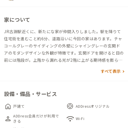
家について
JR古淵駅近くに、新たにな家が仲間入りしました。駅を降りて
住宅街を進むこと約6分、道路沿いに今回の家はあります。チャ
コールグレーのサイディングの外壁にシャイングレーの玄関ド
アのモダンデザインな外観が特徴です。玄関ドアを開けると目の
前には階段が。上階から漏れる光が2階に上がる期待感を膨らま
せます。２階のメインフロアに入る引き戸を引くと、外観の様子
すべて表示
とは一変して、オレンジと花柄のアクセントクロスが印象的なカ
ラフルなリビングが。それもそのはず、この家は元々女性専用の
シェアハウスとして運用されていたこともあり（現在のADDres
設備・備品・サービス
s古淵の家は男女共用です）、窓枠や廊下、棚の上など、ちょっ
としたところに当時の面影を残す小物が散りばめられており、可
home
戸建て
ADDressオリジナル
愛らしい空間になっています。リビング手前には仕事にもぴった
ADDress会員だけが利用で
person
wifi
りな折りたたみのハイカウンターとグリーンスツール、その先
Wi-Fi
きる
のダイニングスペースには使い込むことで味の出るパイン無垢