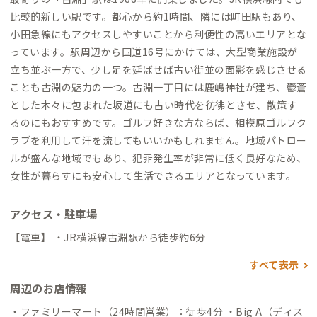
比較的新しい駅です。都心から約1時間、隣には町田駅もあり、
小田急線にもアクセスしやすいことから利便性の高いエリアとな
っています。駅周辺から国道16号にかけては、大型商業施設が
立ち並ぶ一方で、少し足を延ばせば古い街並の面影を感じさせる
ことも古淵の魅力の一つ。古淵一丁目には鹿嶋神社が建ち、鬱蒼
とした木々に包まれた坂道にも古い時代を彷彿とさせ、散策す
るのにもおすすめです。ゴルフ好きな方ならば、相模原ゴルフク
ラブを利用して汗を流してもいいかもしれません。地域パトロー
ルが盛んな地域でもあり、犯罪発生率が非常に低く良好なため、
女性が暮らすにも安心して生活できるエリアとなっています。
アクセス・駐車場
【電車】 ・JR横浜線古淵駅から徒歩約6分
すべて表示
周辺のお店情報
・ファミリーマート（24時間営業）：徒歩4分 ・Big A（ディス