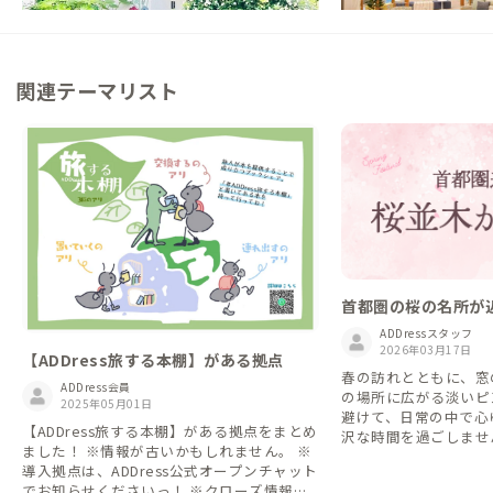
関連テーマリスト
首都圏の桜の名所が
ADDressスタッフ
2026年03月17日
【ADDress旅する本棚】がある拠点
春の訪れとともに、窓
ADDress会員
の場所に広がる淡いピ
2025年05月01日
避けて、日常の中で心
【ADDress旅する本棚】がある拠点をまとめ
沢な時間を過ごしませ
ました！ ※情報が古いかもしれません。 ※
セスの良い、桜並木に
導入拠点は、ADDress公式オープンチャット
します。
でお知らせくださいっ！ ※クローズ情報も