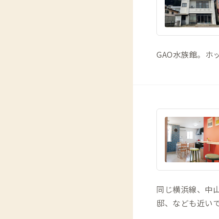
GAO水族館。ホ
同じ横浜線、中
邸、なども近い