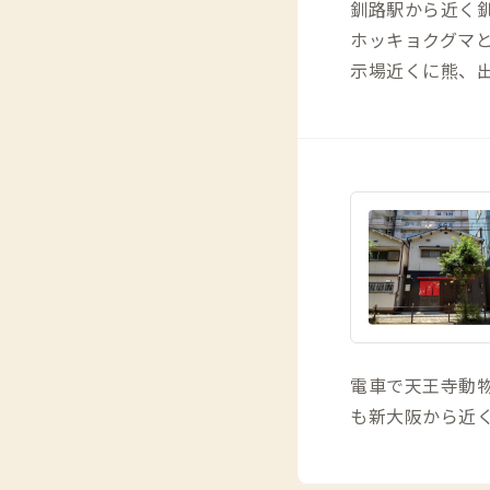
釧路駅から近く
ホッキョクグマ
示場近くに熊、
電車で天王寺動
も新大阪から近