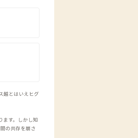
ス越とはいえヒグ
ります。しかし知
人間の共存を崩さ