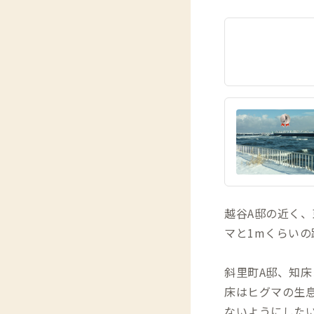
越谷A邸の近く
マと1mくらいの
斜里町A邸、知
床はヒグマの生
ないようにした