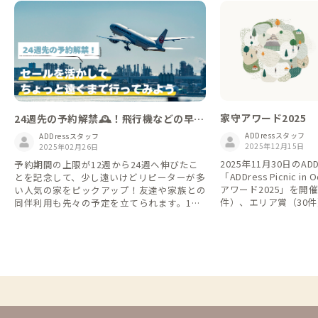
家守アワード2025
24週先の予約解禁🕰️！飛行機などの早
割/セールを活かして、普段と違うエリア
ADDressスタッフ
ADDressスタッフ
2025年12月15日
を楽しみませんか？🏝️
2025年02月26日
2025年11月30日のAD
予約期間の上限が12週から24週へ伸びたこ
「ADDress Picnic 
とを記念して、少し遠いけどリピーターが多
アワード2025」を開
い人気の家をピックアップ！友達や家族との
件）、エリア賞（30件
同伴利用も先々の予定を立てられます。1月
を贈呈させていただきました。
からスタートした一棟貸しも24週への変更
なさまは誠におめでと
対象なので、ADDressの家を貸し切ってのん
のみなさまはぜひこの
びり滞在することもできますよ🎵 （今回は
を探してみてください。 https://addres
リピーターが多い家をピックアップしていま
ve.notion.site/2025
すが、このテーマリスト以外でも多数の家の
fdd957b35d298f
予約可能期間が伸びています。ご自身でお気
に入りしている家もぜひチェックしてみてく
ださい😎） 飛行機や新幹線・バスなどの早
割やセールと組み合わせて、いつもと違う場