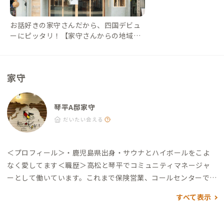
き ・旅人ハーバー：徒歩1分（ドリンクやお酒の他、おしるこラ
テも絶品） ・五人百姓 池商店：徒歩5分（名物加美代飴やソフ
お話好きの家守さんだから、四国デビュ
トクリームが楽しめる商店）
ーにピッタリ！【家守さんからの地域情
報 #6】｜#ADDressLife（アドレスライ
フ）
家守
琴平A邸家守
だいたい会える
＜プロフィール＞
・鹿児島県出身
・サウナとハイボールをこよ
なく愛してます
＜職歴＞
高松と琴平でコミュニティマネージャ
ーとして働いています。これまで保険営業、コールセンターでの
研修、社会保険労務士を対象としたユーザーサポートなどを経
すべて表示
験してきました。ひとと直接コミュニケーションするのが好き
です。
＜好きなこと＞
・テレビのないサウナと水風呂を往復する