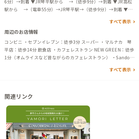
6分）→到着 ▼JR琴平駅から →（徒歩9分）→到着 ▼JR高松
駅から →（電車55分）→JR琴平駅→（徒歩9分）→到着 ▼高
松空港から →（徒歩＆電車&バス44分）→琴電琴平駅→（徒
すべて表示
歩6分）→到着 自動車でアクセスする場合 →（一般道40分）
周辺のお店情報
→到着
コンビニ ・セブンイレブン：徒歩3分 スーパー ・マルナカ 琴
平店：徒歩14分 飲食店 ・カフェレストラン NEW GREEN：徒歩
1分（オムライスなど昔ながらのカフェレストラン） ・Sando S
and. Stand：徒歩1分（サンドイッチとカフェスタンド) ・麻心
すべて表示
琴平店：徒歩1分（世界を旅してきた旅人が作る薬膳カレーが名
物） ・Cafe 森と山：徒歩2分（カレーが名物） うどん屋さん
・琴平うどん食堂 紡麦：徒歩1分（夜も空いてるうどん屋さ
関連リンク
ん） ・虎屋うどん：徒歩2分（オープンテラス席でペットと一緒
にうどんが食べられます） ・セルフうどん いわのや：徒歩6分
（うどん県香川らしいセルフうどん） 遅くまでやっているお店
・Don’t tell Mama/ドンテルママ：徒歩2分（たくさんの種類の
ウイスキーが楽しめる隠れ家Bar） ・呑象ブリューイング：徒
歩4分（おいしいクラフトビールが飲めます） ちょっとした息抜