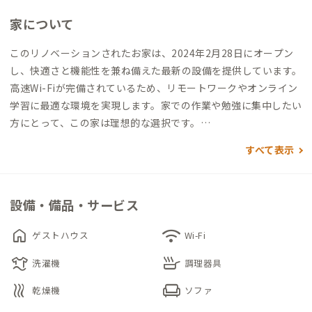
家について
このリノベーションされたお家は、2024年2月28日にオープン
し、快適さと機能性を兼ね備えた最新の設備を提供しています。
高速Wi-Fiが完備されているため、リモートワークやオンライン
学習に最適な環境を実現します。家での作業や勉強に集中したい
方にとって、この家は理想的な選択です。
すべて表示
リビングには快適なソファが設置されており、リラックスした時
間を過ごすのに最適です。キッチンには必要な調味料がそろって
いるため、自炊を楽しむことができます。長期滞在に必要なすべ
設備・備品・サービス
てが整っているため、自宅のような快適さで過ごせます。
home
wifi
ゲストハウス
Wi-Fi
この家の最大の魅力は、その立地にもあります。こんぴらさんの
laundry
skillet
参道沿いに位置しており、地元の文化や歴史を間近に感じながら
洗濯機
調理器具
生活できます。参道沿いを散策したり、地元の食材を使った料理
heat
chair
乾燥機
ソファ
を楽しんだりすることができ、日常生活が一層豊かになります。