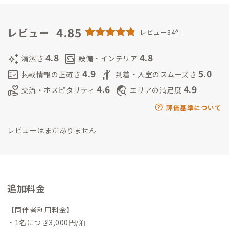
・セブンイレブンの「たことブロッコリーバジルサラダ」を食
べながらハイボールを飲むこと
＜思い＞
琴平を少しでも多くの
人に好きになってもらえたら嬉しいです。仕事したい、ゆっくり
4.85
レビュー
レビュー34件
休みたい、思い出をつくりたい、そんなみなさまのサポートが
できたらと考えています。
4.8
4.8
auto_awesome
living
清潔さ
設備・インテリア
4.9
5.0
fact_check
hail
掲載情報の正確さ
到着・入室のスムーズさ
4.6
4.9
volunteer_activism
travel_explore
交流・ホスピタリティ
エリアの満足度
評価基準について
レビューはまだありません
追加料金
【同伴者利用料金】
・1名につき3,000円/泊