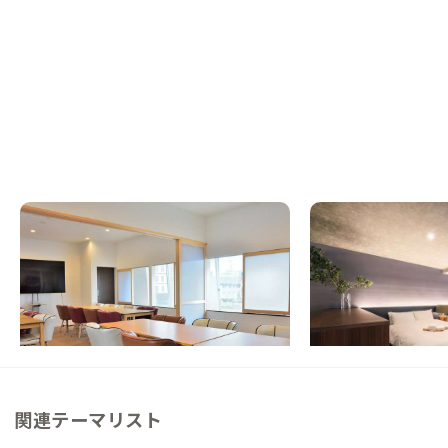
琴平B邸
琴平D邸
香川県
ホテル/旅館
香川県
ホテル/旅館
【金刀比羅宮徒歩圏・提携施設利用可】まち
【まるっと貸切専用】
の暮らしに溶け込む町家ステイ
空き店舗をリノベーシ
した高級感あるお宿
この家からの距離 0km
この家からの距離 0km
関連テーマリスト