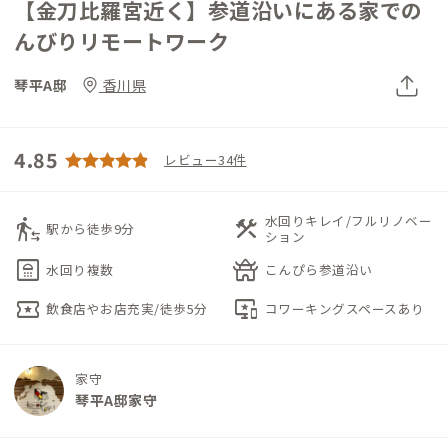
【金刀比羅宮近く】参道沿いにある家での
んびりリモートワーク
琴平A邸
香川県
4.85
レビュー34件
水回りキレイ/フルリノベー
transfer_within_a_station
construction
駅から徒歩9分
ション
bathroom
temple_buddhist
水回り複数
こんぴら参道沿い
local_activity
important_devices
飲食店やお店充実/徒歩5分
コワーキングスペースあり
家守
琴平A邸家守