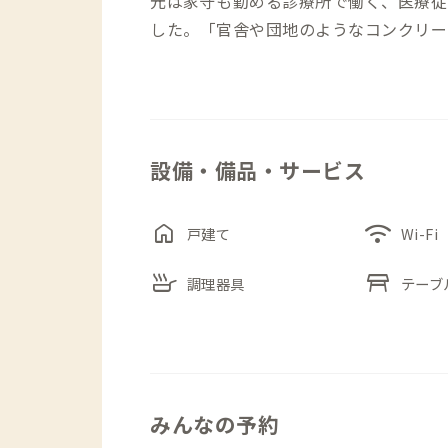
元は家守も勤める診療所で働く、医療従
した。「官舎や団地のようなコンクリー
「せっかく離島まで来て働いてくれるの
と改築をされたとのこと。住まいだから
も感じてほしい、という家守の思いは、
きっと感じられることと思います。
設備・備品・サービス
どこも広々とした室内は、キッチンもも
ます。最寄りのスーパーまで徒歩4分で
home
wifi
戸建て
Wi-Fi
ぶんに腕をふるってください。
skillet
table_restaurant
浴室には内側から開放できる扉があり、
調理器具
テーブ
んぱくも可能です。さえぎるもののない
ような、夏休みみたいな自由気ままな時
こちらの寝具は和布団。畳と障子、古民
洗練された空間で、とろけるようにお休
みんなの予約