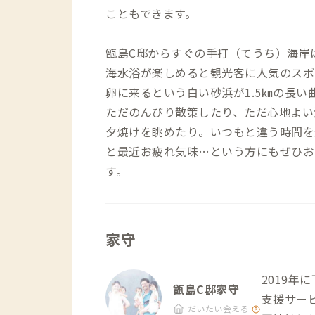
こともできます。
甑島C邸からすぐの手打（てうち）海岸
海水浴が楽しめると観光客に人気のスポ
卵に来るという白い砂浜が1.5㎞の長い
ただのんびり散策したり、ただ心地よい
夕焼けを眺めたり。いつもと違う時間を
と最近お疲れ気味…という方にもぜひお
す。
家守
2019
甑島C邸家守
支援サー
だいたい会える