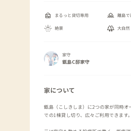
nest_multi_room
houseboat
まるっと貸切専用
離島で
sunny_snowing
forest
絶景
大自然
家守
甑島C邸家守
家について
甑島（こしきしま）に2つの家が同時オ
での1棟貸し切り、広々ご利用できます