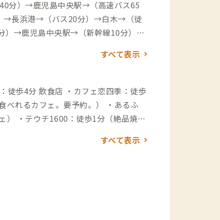
0分）→鹿児島中央駅→（高速バス65
）→長浜港→（バス20分）→白木→（徒
分）→鹿児島中央駅→（新幹線10分）→
港→（高速船70分）→長浜港→（バス2
すべて表示
速船70分）→長浜港→（バス20分）→
カフェ恋四季：徒歩
ている方は参考にしてください
食べれるカフェ。要予約。） ・あるふ
） ・テウチ1600：徒歩1分（絶品焼鳥
わんぐい 食堂＆カフェ：徒歩10分（島
すべて表示
屋。要予約。） ・焼肉 吉兵衛：徒歩6
ンランドリー ・コイ