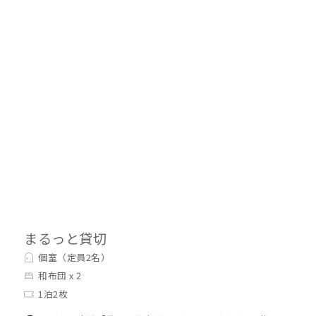
を見ながらワーケーション、日が暮れてい
くに過ごしてほしい甑島C邸です。
まるっと貸切
個室（定員2名）
和布団 x 2
1泊2枚