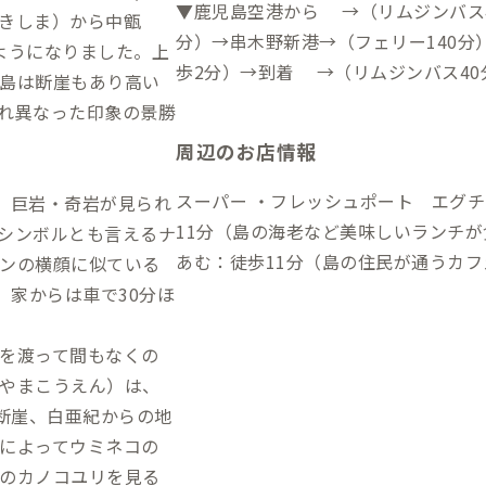
▼鹿児島空港から →（リムジンバス4
きしま）から中甑
分）→串木野新港→（フェリー140分
ようになりました。上
歩2分）→到着 →（リムジンバス40
島は断崖もあり高い
川内駅→（シャトルバス25分）→川内
れ異なった印象の景勝
0分）→白木→（徒歩2分）→到着 ▼福岡駅から →（新幹線90分）→川内駅→
周辺のお店情報
（シャトルバス25分）→川内港→（高
白木→（徒歩2分）→到着 ※鹿児島空港周辺、甑島島内にレンタカー会社が各
スーパー ・フレッシュポート エグチ：徒歩4分 飲食店 ・
、巨岩・奇岩が見られ
社あります。お車での移動を検討され
11分（島の海老など美味しいランチが
シンボルとも言えるナ
あむ：徒歩11分（島の住民が通うカフェ
ンの横顔に似ている
が食べられる居酒屋。要予約。） ・か
。家からは車で30分ほ
の魚や鳥刺しが食べられるランチ＆居酒
分（地元の夫婦が営む美味しい焼肉店。要予約。） コイ
を渡って間もなくの
ンランドリー太陽館：車15分
やまこうえん）は、
く断崖、白亜紀からの地
によってウミネコの
のカノコユリを見る