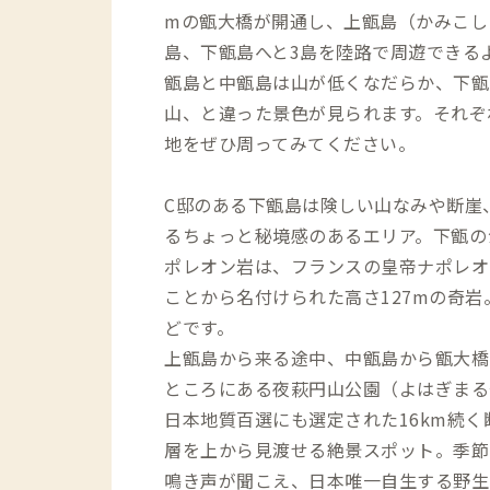
mの甑大橋が開通し、上甑島（かみこし
島、下甑島へと3島を陸路で周遊できる
甑島と中甑島は山が低くなだらか、下甑
山、と違った景色が見られます。それぞ
地をぜひ周ってみてください。
C邸のある下甑島は険しい山なみや断崖
るちょっと秘境感のあるエリア。下甑の
ポレオン岩は、フランスの皇帝ナポレオ
ことから名付けられた高さ127mの奇岩
どです。
上甑島から来る途中、中甑島から甑大橋
ところにある夜萩円山公園（よはぎまる
日本地質百選にも選定された16km続
層を上から見渡せる絶景スポット。季節
鳴き声が聞こえ、日本唯一自生する野生