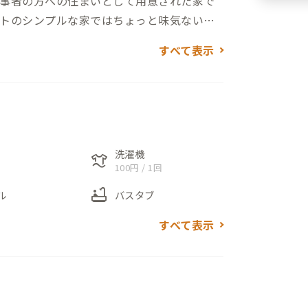
事者の方への住まいとして用意された家で
トのシンプルな家ではちょっと味気ない」
だから、島らしい家に住んでもらいたい」
すべて表示
もちろん便利に清潔に、島の雰囲気や歴史
その造りや設備、インテリア1つ1つからも
ちろん広々、作業スペースもたっぷりあり
すので、ぜひ新鮮な魚介類を手に入れ、ぞん
洗濯機
laundry
100円 / 1回
bathtub
海から帰ってそのままお風呂へ、というわ
ル
バスタブ
海と砂浜までは徒歩1分。子供の頃に戻った
すべて表示
間が過ごせます。
家ゆえの梁と、昔ながらの家ながらどこか
みください。