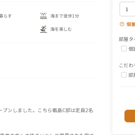
water_lux
暮らす
海まで徒歩1分
個
surfing
海を楽しむ
部屋タ
個
こだわ
部
ープンしました。こちら甑島C邸は定員2名
。