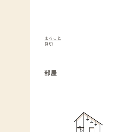
すっきり目覚めた朝は砂浜をお散歩、海
く海を何もしないで眺める、海とぜいた
まるっと
貸切
部屋