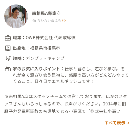
南相馬A邸家守
だいたい会える
職業：
OWB株式会社 代表取締役
出身地：
福島県南相馬市
趣味：
ガンプラ・キャンプ
家のお気に入りポイント：
仕事と暮らし、遊びと学び。そ
れが全て混ざり会う建物に、感度の高い方がどんどんやって
くること。日々日々エネルギッシュです！
※南相馬A邸はスタッフチームで運営しております。
ほかのスタ
ッフさんもいらっしゃるので、お声がけください。
2014年に旧
原子力発電所事故の被災地である小高区で「株式会社小高ワー
カーズベース」創業。
地域の100の課題から100の事業を創出す
すべて表示
ることをミッションに事業創出に取り組む。起業家支援や、拠