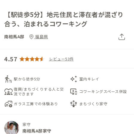
【駅徒歩5分】地元住民と滞在者が混ざり
合う、泊まれるコワーキング
南相馬A邸
福島県
4.57
レビュー53件
transfer_within_a_station
auto_awesome
駅から徒歩5分
室内キレイ
復興/まちづくりする人と交
diversity_1
important_devices
コワーキングスペース併設
流できます
add_home_work
person_play
ガラス工房での体験あり
まちづくり家守
家守
南相馬A邸家守