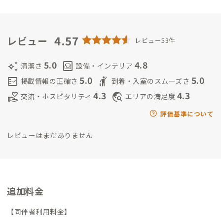
点小高パイオニアヴィレッジ（南相馬A邸）を設立。
2024年よ
りOWB株式会社と社名を変更し、地域内外の事業者との共創に
も取り組み、持続可能な地域社会の実現を目指して活動中。
4.57
レビュー
レビュー53件
5.0
4.8
auto_awesome
living
清潔さ
設備・インテリア
5.0
5.0
fact_check
hail
掲載情報の正確さ
到着・入室のスムーズさ
4.3
4.3
volunteer_activism
travel_explore
交流・ホスピタリティ
エリアの満足度
評価基準について
レビューはまだありません
追加料金
【同伴者利用料金】