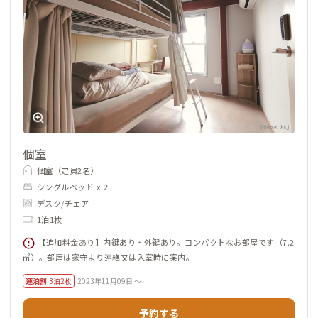
個室
個室（定員2名）
シングルベッド x 2
デスク/チェア
1泊1枚
【追加料金あり】内鍵あり・外鍵あり。コンパクトなお部屋です（7.2
㎡）。部屋は家守より連絡又は入室時に案内。
連泊割
3泊2枚
2023年11月09日 ～
予約する