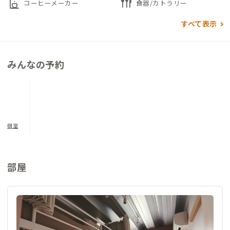
coffee_maker
flatware
コーヒーメーカー
食器/カトラリー
すべて表示
みんなの予約
個室
部屋