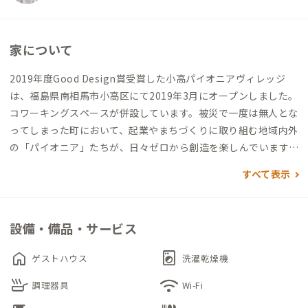
家について
2019年度Good Design賞受賞した小高パイオニアヴィレッジ
は、福島県南相馬市小高区にて2019年3月にオープンしました。
コワーキングスペースが併設しています。被災で一度は無人とな
ってしまった町において、起業やまちづくりに取り組む地域内外
の「パイオニア」たちが、日々ゼロから創造を楽しんでいます。
ハンドメイドガラスの工房もあり、ガラスアクセサリーの制作
すべて表示
体験ができます（※要事前予約）。キッチンはコワーキングス
ペースと共用のため、地域の「パイオニア」たちとの接点が自
然と生まれます。
設備・備品・サービス
home
local_laundry_service
ゲストハウス
洗濯乾燥機
skillet
wifi
調理器具
Wi-Fi