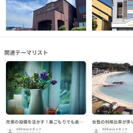
福島県
ゲストハウス
福島県
ゲストハウス
【富岡町のほぼ中心】震災復興の街づくりへ
【駅徒歩9分】町も海
注力する家守が待つ家
が心地よい家
この家からの距離 25km
この家からの距離 27km
関連テーマリスト
充実の設備を活かす！巣ごもりでも楽し
女性の利用比率が多い家 
める家
ADDressスタッフ
ADDressスタッフ