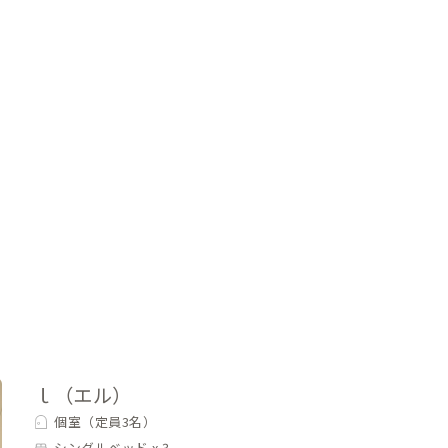
ｌ（エル）
個室（定員3名）
シングルベッド x 3