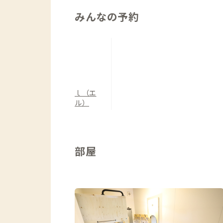
みんなの予約
ｌ（エ
ル）
部屋