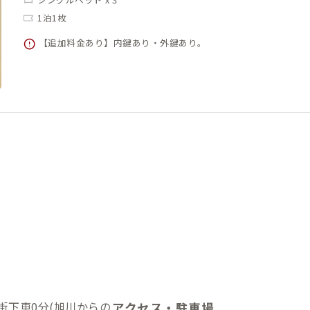
1泊1枚
【追加料金あり】内鍵あり・外鍵あり。
街下車0分(旭川からの
アクセス・駐車場