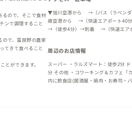
▼旭川空港から →（バス（ラベンダ
あるので、そこで食材
歳空港から →（快速エアポート40
チンで調理すること
→（徒歩4分）→到着 →（快速エアポ
半）→十字街→到着 ※十
るので、富良野の農家
ってきて食べること
周辺のお店情報
スーパー ・ラルズマート：徒歩2分 ドラッグストア ・ツルハドラッグ：徒歩1
くことができます。
分 その他 ・コワーキング＆カフェ「カフェ＆コー」：徒歩2分 他、徒歩5分圏
内に飲食店(居酒屋・焼肉・お寿司・バ