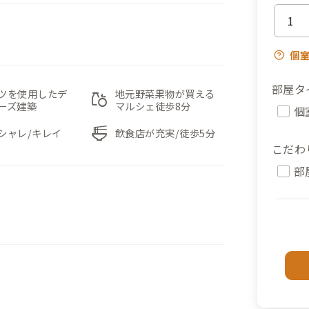
個
部屋タ
ツを使用したデ
地元野菜果物が買える
grocery
ーズ建築
マルシェ徒歩8分
個
ramen_dining
シャレ/キレイ
飲食店が充実/徒歩5分
こだわ
部