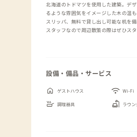
北海道のトドマツを使用した建築。デザ
るような雰囲気をイメージした木の温も
スリッパ、無料で貸し出し可能な机を備
スタッフなので周辺散策の際はぜひスタ
設備・備品・サービス
home
wifi
ゲストハウス
Wi-Fi
skillet
scene
調理器具
ラウン