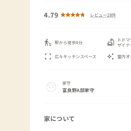
4.79
レビュー28件
トドマ
transfer_within_a_station
scene
駅から徒歩4分
ザイナ
fullscreen
auto_awesome
広々キッチンスペース
室内オ
家守
富良野A邸家守
家について