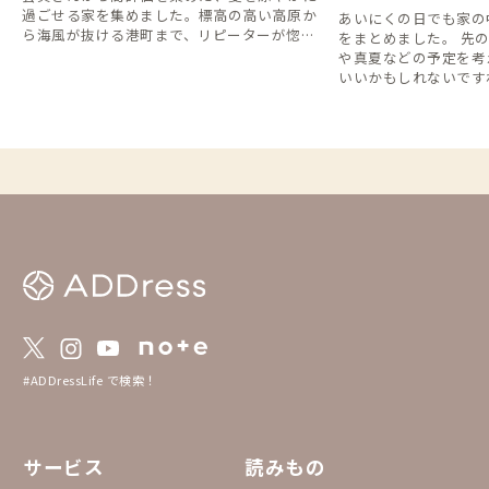
過ごせる家を集めました。標高の高い高原か
あいにくの日でも家の
ら海風が抜ける港町まで、リピーターが惚れ
をまとめました。 先
込む避暑地の数々をご紹介します。
や真夏などの予定を考
いいかもしれないですね
#ADDressLife で検索！
サービス
読みもの