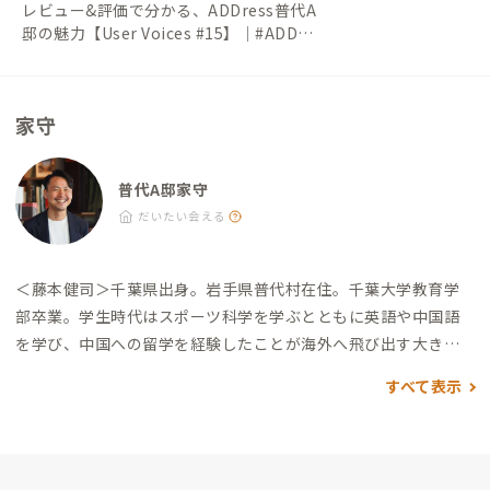
レビュー&評価で分かる、ADDress普代A
邸の魅力【User Voices #15】｜#ADDre
ssLife（アドレスライフ）
家守
普代A邸家守
だいたい会える
＜藤本健司＞
千葉県出身。岩手県普代村在住。
千葉大学教育学
部卒業。学生時代はスポーツ科学を学ぶとともに英語や中国語
を学び、中国への留学を経験したことが海外へ飛び出す大きな
きっかけとなる。
その後、2008年から旅行業界で営業職に従
すべて表示
事。2013年から青年海外協力隊として3年間ケニアで活動し、児
童福祉施設にて基礎教育やカウンセリングを担当。異文化理解
と適応力を養いながら、中高生世代の子どもたちに寄り添う経
験を積む。
帰国後は、キャリアデザインスクールに携わり、受講