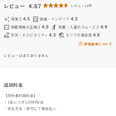
生の自らのキャリアを主体的に考えられる環境づくりを支援。
4.67
レビュー
レビュー18件
現在は岩手県普代村にて、地域おこし協力隊として空き家を活用
してデジタルノマドワーカーや村外の人向けに宿泊業やコミュ
4.5
4.3
auto_awesome
living
清潔さ
設備・インテリア
ニティースペースの運営、コミュニティづくりを推進（B Corp
4.9
4.9
fact_check
hail
掲載情報の正確さ
到着・入室のスムーズさ
認証取得にも挑戦予定）。
ADDressを通じて、普代村の魅力を
4.3
4.6
volunteer_activism
travel_explore
交流・ホスピタリティ
エリアの満足度
国内外の人々と共有し、持続可能な地域づくりに貢献していき
たいと考えている。
評価基準について
レビューはまだありません
追加料金
【同伴者利用料金】
・1名につき3,000円/泊
・支払方法：受付にて現金払い