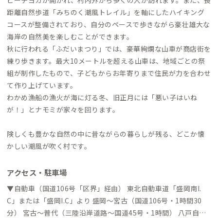
距離自然歩道「みちのく潮風トレイル」を軸にしたハイキング
コースが整備されており、自分のペースで歩きながら豪壮雄大な
海岸の自然美を楽しむことができます。
秋に行われる「ふだいまつり」では、豪華絢爛な山車が商店街を
練り歩きます。最大10メートルを超える山車は、地域ごとの祭
組が制作したもので、子どもからお年寄りまで住民が力を合わせ
て作り上げています。
わかめ漁船の漁火が海に灯る冬、旧正月には「悪い子はいね
が！」とナモミが家々を回ります。
険しくも豊かな自然の中に昔ながらの暮らしが残る、どこか懐
かしい潮風が吹く村です。
アクセス・駐車場
▼自動車（国道106号「区界」経由） 東北自動車道「盛岡南I.
C」または「盛岡I.C」より 盛岡〜宮古（国道106号・1時間30
分） 宮古〜普代（三陸沿岸道路～国道45号・1時間） 八戸自動