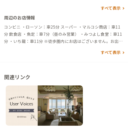
車道「九戸I.C」より 軽米九戸線戸呂町軽米線 九戸〜久慈（国道
すべて表示
281号・50分） 久慈〜普代（三陸沿岸道路～国道45号・40分）
周辺のお店情報
▼電車・バス JR東北新幹線「盛岡駅」より 盛岡〜宮古（JR山田
線・2時間） 宮古〜普代（三陸鉄道リアス線・約60分） JR東北
コンビニ ・ローソン：車25分 スーパー ・マルコシ商店：車11
新幹線「盛岡駅」より 盛岡〜宮古（岩手県北バス106急行・2時
分 飲食店 ・魚定：車7分（昼のみ営業） ・みつよし食堂：車11
間） 宮古〜普代（三陸鉄道リアス線・約60分） JR東北新幹線
分 ・いち龍：車11分 ※徒歩圏内にお店はございません。お出か
「二戸駅」より 二戸〜久慈（JRバス・70分） 久慈〜普代（三陸
けの際は自家用車か、村営・観光周遊バス、普代タクシーをご
すべて表示
鉄道リアス線・約35分） 普代駅～くろさき荘 村営バス（平日
利用ください。 ↓詳しくは下記普代村観光情報をご覧くださ
のみ）・観光周遊バス（土・日・祝） ↓村営・観光周遊バス時
い。
https://www.vill.fudai.iwate.jp/kanko/sightseeing/ind
刻表
https://www.vill.fudai.iwate.jp/lifescene/koutsu.html
ex.html
※村営バスは全線全区間無料 ・普代タクシー（15分、2,000円
関連リンク
程度） Tel / 0194-35-2626 ※くろさき荘からの送迎車の運行は
ございません