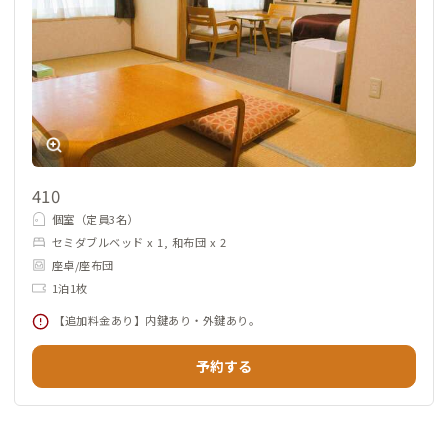
410
個室（定員3名）
セミダブルベッド x 1, 和布団 x 2
座卓/座布団
1泊1枚
【追加料金あり】内鍵あり・外鍵あり。
予約する