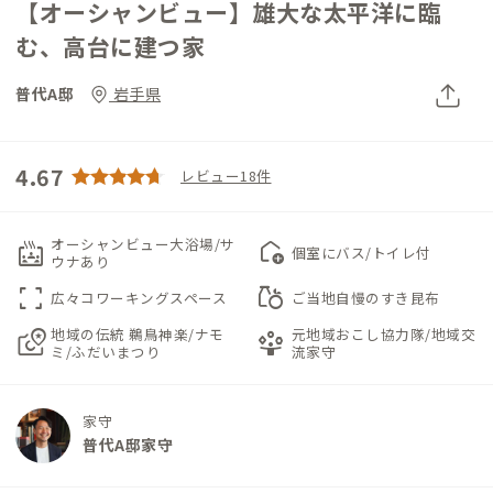
【オーシャンビュー】雄大な太平洋に臨
む、高台に建つ家
普代A邸
岩手県
4.67
レビュー18件
オーシャンビュー大浴場/サ
bath_public_large
add_home
個室にバス/トイレ付
ウナあり
fullscreen
grocery
広々コワーキングスペース
ご当地自慢のすき昆布
地域の伝統 鵜鳥神楽/ナモ
元地域おこし協力隊/地域交
local_see
person_play
ミ/ふだいまつり
流家守
家守
普代A邸家守