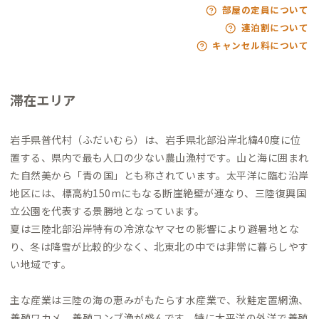
部屋の定員について
連泊割について
キャンセル料について
滞在エリア
岩手県普代村（ふだいむら）は、岩手県北部沿岸北緯40度に位
置する、県内で最も人口の少ない農山漁村です。山と海に囲まれ
た自然美から「青の国」とも称されています。太平洋に臨む沿岸
地区には、標高約150mにもなる断崖絶壁が連なり、三陸復興国
立公園を代表する景勝地となっています。
夏は三陸北部沿岸特有の冷涼なヤマセの影響により避暑地とな
り、冬は降雪が比較的少なく、北東北の中では非常に暮らしやす
い地域です。
主な産業は三陸の海の恵みがもたらす水産業で、秋鮭定置網漁、
養殖ワカメ、養殖コンブ漁が盛んです。特に太平洋の外洋で養殖