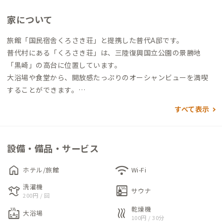
家について
旅館「国民宿舎くろさき荘」と提携した普代A邸です。
普代村にある「くろさき荘」は、三陸復興国立公園の景勝地
「黒崎」の高台に位置しています。
大浴場や食堂から、開放感たっぷりのオーシャンビューを満喫
することができます。
すべて表示
くろさき荘の近隣には「キャンプ場」「みちのく潮風トレイル
のコース」「断崖から直接海に落ちるアンモ浦の滝」「日本の
灯台50選・恋する灯台陸中黒崎灯台」「北三陸の海岸美を一望
設備・備品・サービス
できる黒崎展望台」があり、それぞれ宿舎から徒歩で行くことが
出来ます。
home
wifi
ホテル/旅館
Wi-Fi
洗濯機
laundry
sauna
家の中には、人口ヘルストン温泉の浴場とサウナがあり、wi-fi
サウナ
200円 / 回
も完備しています。最近ではコワーキングスペース（BLUE BAS
乾燥機
bath_public_large
heat
大浴場
E FUDAI）がオープン、手ぶらでキャンプグッズの貸し出しも可
100円 / 30分