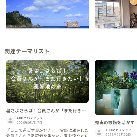
【青の国ふだい】北緯40度東端にある、商
【久慈駅徒歩5分】元
店街近くの人情あふれる家
した磨りガラスが印象
日常が少し楽しくなる
この家からの距離 4km
この家からの距離 24km
関連テーマリスト
暑さよさらば！会員さんが「また行きた
い」避暑地の家
ADDressスタッフ
充実の設備を活かす
2026年05月17日
める家
「ここで過ごす夏が好き」。実際に滞在した
ADDressスタッフ
2025年06月02日
会員さんから高評価を集めた、夏を涼やかに