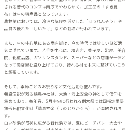
される普代のコンブは肉厚でやわらかく、加工品の「すき昆
布」は村の特産品となっています。
農林業においては、冷涼な気候を活かした「ほうれんそう」や
品質の優れた「しいたけ」などの栽培が行われています。
また、村の中心地にある商店街は、今の時代では珍しいほど活
気に溢れています。若手を中心に、精肉店、菓子屋、靴屋、美容
院、化粧品店、ガソリンスタンド、スーパーなどの店舗が一体と
なって商店街を盛り上げており、誇れる村を未来に繋げていこう
と頑張っています。
そして、季節ごとのお祭りなど文化活動も盛んです。
義経伝説が残る鵜鳥神社は、大漁・海上安全の神として信仰を
集めており、毎年春、5月中旬に行われる例大祭では国指定重要
無形民俗文化財「鵜鳥神楽（うのとりかぐら）」が奉納されま
す。
白い砂浜が弓状に広がる普代浜では、夏にビーチバレー大会や
ビーチヨガが開かれ、村内外から多くの人が訪れます。また、長